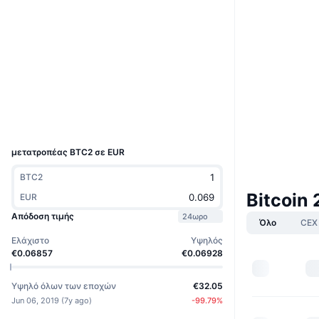
Boost
Ιστότοπος
Website
Whitepaper
Κοινωνικά
3.1
Αξιολόγηση (CertiK)
Explorers
www.bitc2.org
UCID
3974
μετατροπέας BTC2 σε EUR
BTC2
Bitcoin
EUR
Απόδοση τιμής
24ωρο
Όλο
CEX
Ελάχιστο
Υψηλός
€0.06857
€0.06928
Υψηλό όλων των εποχών
€32.05
Jun 06, 2019
(
7y ago
)
-99.79
%