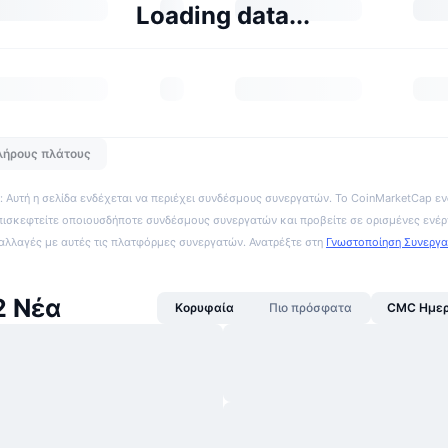
Loading data...
λήρους πλάτους
 Αυτή η σελίδα ενδέχεται να περιέχει συνδέσμους συνεργατών. Το CoinMarketCap εν
πισκεφτείτε οποιουσδήποτε συνδέσμους συνεργατών και προβείτε σε ορισμένες ενέρ
ναλλαγές με αυτές τις πλατφόρμες συνεργατών. Ανατρέξτε στη
Γνωστοποίηση Συνεργ
2 Νέα
Κορυφαία
Πιο πρόσφατα
CMC Ημερ