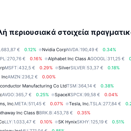
ή περιουσιακά στοιχεία πραγματικ
.683,87 €
0.12%
Nvidia Corp
NVDA
190,49 €
0.34%
PL
270,76 €
0.16%
Alphabet Inc Class A
GOOGL
311,25 €
orp
MSFT
432,5 €
0.29%
Silver
SILVER
53,37 €
0.18%
 Inc
AMZN
236,2 €
0.00%
conductor Manufacturing Co Ltd
TSM
364,14 €
0.38%
c
AVGO
365,7 €
0.25%
SpaceX
SPCX
99,58 €
0.04%
ms, Inc.
META
511,45 €
0.07%
Tesla, Inc.
TSLA
277,84 €
0.
thaway Inc Class B
BRK.B
453,78 €
0.35%
 Co
LLY
1.033,47 €
0.10%
SK Hynix
SKHY
125,19 €
0.51%
nology Inc
MU
771,04 €
0.85%