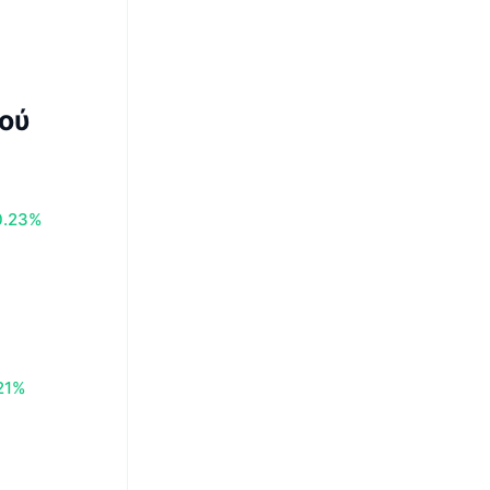
ού
0.23%
21%