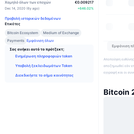
Χαμηλό όλων των εποχών
€0.009217
Dec 14, 2020
(
6y ago
)
+
646.02
%
Προβολή ιστορικών δεδομένων
Ετικέτες
Bitcoin Ecosystem
Medium of Exchange
Payments
Εμφάνιση όλων
Εμφάνιση π
Σας ανήκει αυτό το πρότζεκτ;
Ενημέρωση πληροφοριών token
Αποποίηση ευθύνης:
Υποβολή ξεκλειδωμάτων Token
αποζημιωθεί εάν ε
εγγραφή και οι συ
Διεκδικήστε το σήμα κοινότητας
Bitcoin 