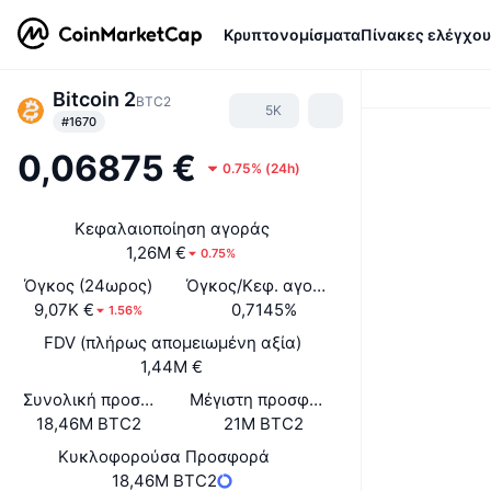
Κρυπτονομίσματα
Πίνακες ελέγχου
Bitcoin 2
BTC2
5K
#1670
0,06875 €
0.75%
(
24h
)
Κεφαλαιοποίηση αγοράς
1,26M €
0.75%
Όγκος (24ωρος)
Όγκος/Κεφ. αγοράς (24ώ)
9,07K €
0,7145%
1.56%
FDV (πλήρως απομειωμένη αξία)
1,44M €
Συνολική προσφορά
Μέγιστη προσφορά
18,46M BTC2
21M BTC2
Κυκλοφορούσα Προσφορά
18,46M BTC2