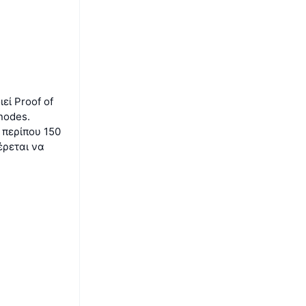
εί Proof of
nodes.
 περίπου 150
έρεται να