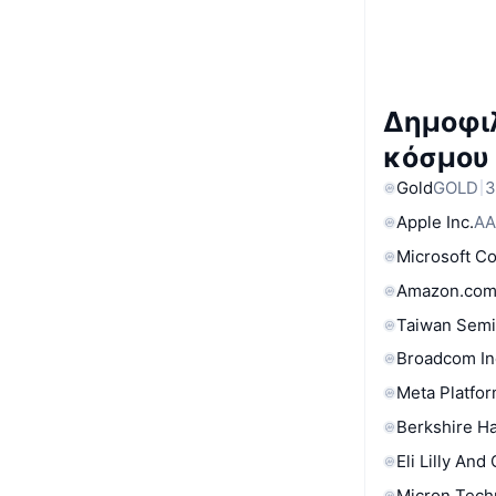
Δημοφιλ
κόσμου
Gold
GOLD
3
Apple Inc.
AA
Microsoft C
Amazon.com
Taiwan Semi
Broadcom In
Meta Platfor
Berkshire Ha
Eli Lilly And
Micron Tech