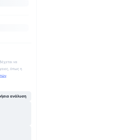
δέχεται να
γειες, όπως η
ατών
.
ήσια ανάλυση