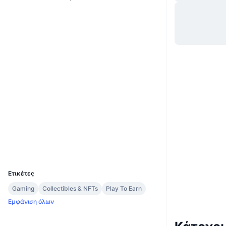
Website
Whitepaper
Ιστότοπος
Κοινωνικά
0xe568...730371
Συμβόλαια
3.4
Αξιολόγηση (CertiK)
Audits
Explorers
bscscan.com
Wallets
UCID
11412
Ετικέτες
Gaming
Collectibles & NFTs
Play To Earn
Εμφάνιση όλων