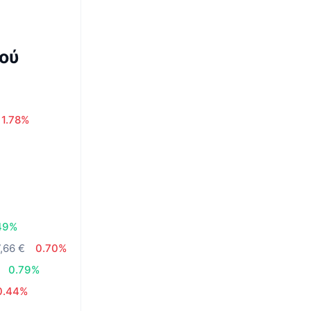
ού
1.78%
49%
,66 €
0.70%
0.79%
0.44%