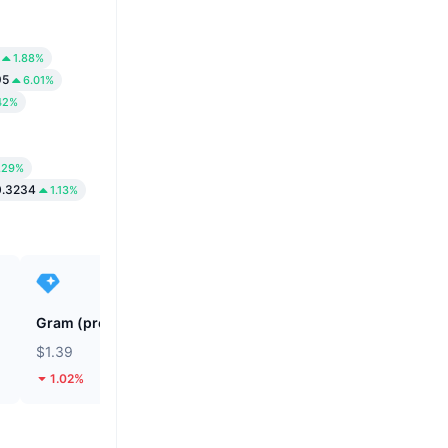
1.88%
95
6.01%
42%
.29%
0.3234
1.13%
Gram (prev. Toncoin)
Shiba Inu
$1.39
$0.000004958
1.02%
2.34%