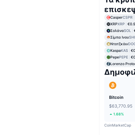
επισκε
Casper
CSPR
XRP
XRP
€0.
Σολάνα
SOL
Σίμπα Ινου
SH
Ντοτζκόιν
DO
Kaspa
KAS
€0
Pepe
PEPE
€
Lorenzo Proto
Δημοφι
Bitcoin
$63,770.95
1.68%
CoinMarketCap