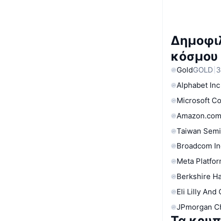
Δημοφιλ
κόσμου
Gold
GOLD
3
Alphabet Inc
Microsoft C
Amazon.com
Taiwan Semi
Broadcom In
Meta Platfor
Berkshire Ha
Eli Lilly And
JPmorgan C
Τα κρυπ