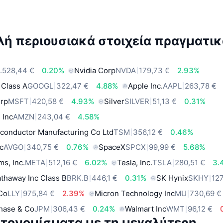
ή περιουσιακά στοιχεία πραγματικ
.528,44 €
0.20%
Nvidia Corp
NVDA
179,73 €
2.93%
 Class A
GOOGL
322,47 €
4.88%
Apple Inc.
AAPL
263,78 €
orp
MSFT
420,58 €
4.93%
Silver
SILVER
51,13 €
0.31%
 Inc
AMZN
243,04 €
4.58%
conductor Manufacturing Co Ltd
TSM
356,12 €
0.46%
c
AVGO
340,75 €
0.76%
SpaceX
SPCX
99,99 €
5.68%
ms, Inc.
META
512,16 €
6.02%
Tesla, Inc.
TSLA
280,51 €
3.
thaway Inc Class B
BRK.B
446,1 €
0.31%
SK Hynix
SKHY
127
 Co
LLY
975,84 €
2.39%
Micron Technology Inc
MU
730,69 €
hase & Co
JPM
306,43 €
0.24%
Walmart Inc
WMT
96,12 €
τονομίσματα με τη μεγαλύτερη