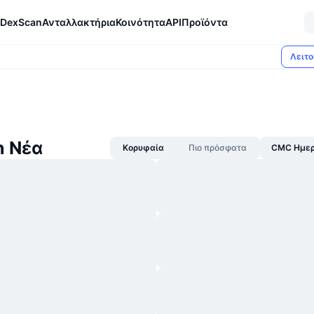
DexScan
Ανταλλακτήρια
Κοινότητα
API
Προϊόντα
Λειτο
n Νέα
Κορυφαία
Πιο πρόσφατα
CMC Ημερ