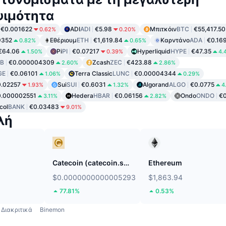
ψιμότητα
€0.001622
ADI
ADI
€5.98
Μπιτκόιν
BTC
€55,417.50
0.62%
0.20%
9352
Εθέριουμ
ETH
€1,619.84
Καρντάνο
ADA
€0.16
0.82%
0.65%
€64.06
Pi
PI
€0.07217
Hyperliquid
HYPE
€47.35
1.50%
0.39%
4.
IB
€0.000004309
Zcash
ZEC
€423.88
2.60%
2.86%
GE
€0.06101
Terra Classic
LUNC
€0.00004344
1.06%
0.29%
.02257
Sui
SUI
€0.6031
Algorand
ALGO
€0.0775
1.93%
1.32%
4
0.000002551
Hedera
HBAR
€0.06156
Ondo
ONDO
€
3.11%
2.82%
col
BANK
€0.03483
9.01%
λή
Catecoin (catecoin.shop)
Ethereum
$0.0000000000005293
$1,863.94
77.81%
0.53%
Διακριτικά
Binemon