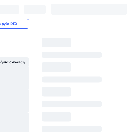
υργία DEX
ήσια ανάλυση