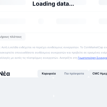
Loading data...
λήρους πλάτους
 Αυτή η σελίδα ενδέχεται να περιέχει συνδέσμους συνεργατών. Το CoinMarketCap εν
πισκεφτείτε οποιουσδήποτε συνδέσμους συνεργατών και προβείτε σε ορισμένες ενέρ
ναλλαγές με αυτές τις πλατφόρμες συνεργατών. Ανατρέξτε στη
Γνωστοποίηση Συνεργ
Νέα
Κορυφαία
Πιο πρόσφατα
CMC Ημερ