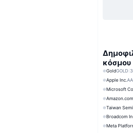
Δημοφιλ
κόσμου
Gold
GOLD
3
Apple Inc.
AA
Microsoft C
Amazon.com
Taiwan Semi
Broadcom In
Meta Platfor