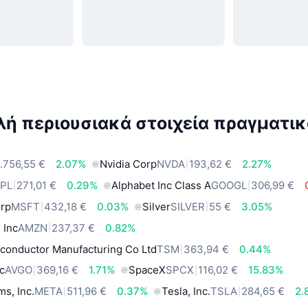
ή περιουσιακά στοιχεία πραγματικ
.756,55 €
2.07%
Nvidia Corp
NVDA
193,62 €
2.27%
PL
271,01 €
0.29%
Alphabet Inc Class A
GOOGL
306,99 €
orp
MSFT
432,18 €
0.03%
Silver
SILVER
55 €
3.05%
 Inc
AMZN
237,37 €
0.82%
conductor Manufacturing Co Ltd
TSM
363,94 €
0.44%
c
AVGO
369,16 €
1.71%
SpaceX
SPCX
116,02 €
15.83%
ms, Inc.
META
511,96 €
0.37%
Tesla, Inc.
TSLA
284,65 €
2.