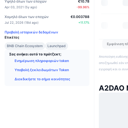
Υψηλό όλων των εποχών
€10.78
Apr 03, 2021
(
5y ago
)
-99.96
%
Χαμηλό όλων των εποχών
€0.003788
Jul 22, 2026
(
18d ago
)
+
11.17
%
Προβολή ιστορικών δεδομένων
Ετικέτες
Εμφάνιση π
BNB Chain Ecosystem
Launchpad
Σας ανήκει αυτό το πρότζεκτ;
Αποποίηση ευθύνης:
Ενημέρωση πληροφοριών token
αποζημιωθεί εάν ε
εγγραφή και οι συ
Υποβολή ξεκλειδωμάτων Token
Διεκδικήστε το σήμα κοινότητας
A2DAO 