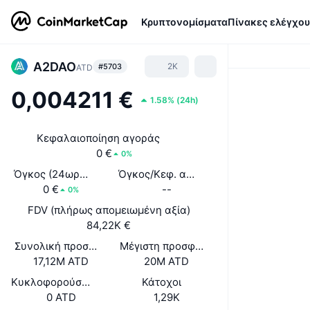
Κρυπτονομίσματα
Πίνακες ελέγχου
A2DAO
2K
#5703
ATD
0,004211 €
1.58%
(
24h
)
Κεφαλαιοποίηση αγοράς
0 €
0%
Όγκος (24ωρος)
Όγκος/Κεφ. αγοράς (24ώ)
0 €
--
0%
FDV (πλήρως απομειωμένη αξία)
84,22K €
Συνολική προσφορά
Μέγιστη προσφορά
17,12M ATD
20M ATD
Κυκλοφορούσα Προσφορά
Κάτοχοι
0 ATD
1,29K