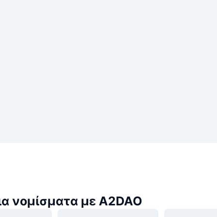
ια νομίσματα με A2DAO