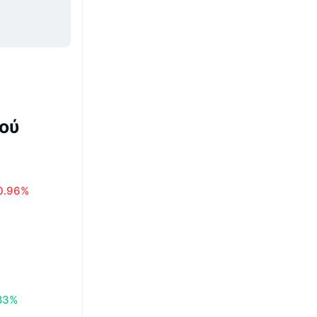
ού
0.96%
83%