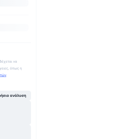
δέχεται να
γειες, όπως η
ατών
.
ήσια ανάλυση