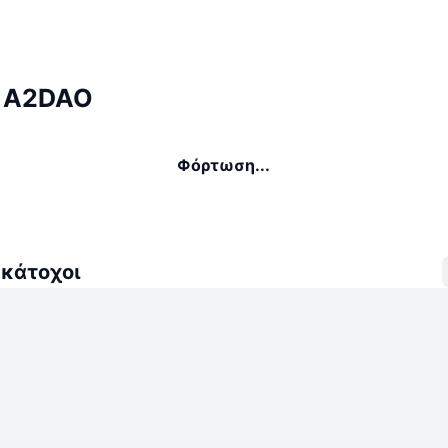
ι A2DAO
Φόρτωση...
 κάτοχοι