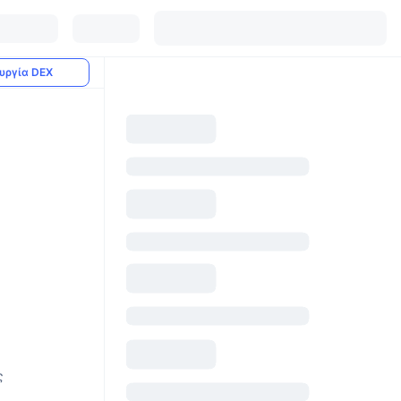
υργία DEX
ς