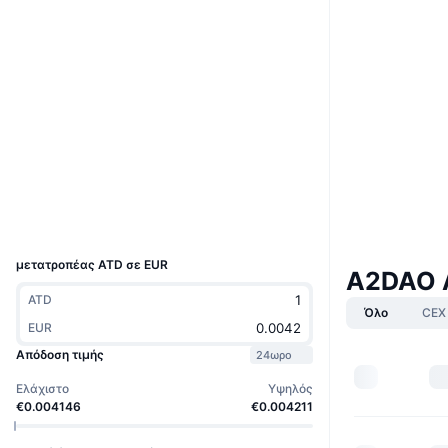
Ιστότοπος
Website
Whitepaper
Κοινωνικά
0x1ce4...30957c
Συμβόλαια
3.1
Αξιολόγηση (CertiK)
bscscan.com
Explorers
Wallets
UCID
8926
μετατροπέας ATD σε EUR
A2DAO 
ATD
Όλο
CEX
EUR
Απόδοση τιμής
24ωρο
Ελάχιστο
Υψηλός
€0.004146
€0.004211