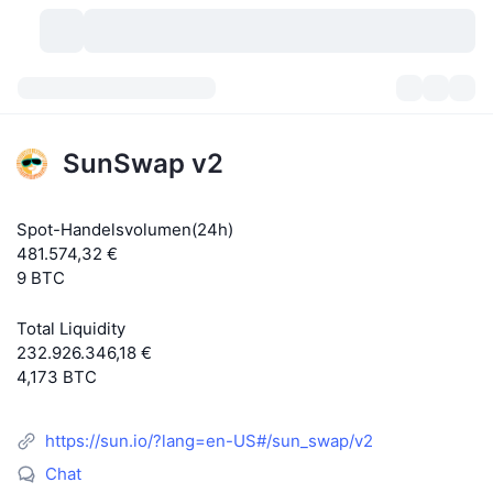
Kryptowährungen
Dashboards
Kryptowährungen
SunSwap v2
DexScan
Märkte
Rangliste
Spot-Handelsvolumen(24h)
Signale
Börsen
Kategorien
New
Marktübersicht
481.574,32 €
9 BTC
Im Trend
Community
Historische Momentaufnahmen
Spot-Markt
Zentralisierte Börsen
Total Liquidity
Neu
Feeds
API
Token-Freischaltungen
Anzahl der Kryptowährungen
Spot
232.926.346,18 €
4,173 BTC
Gewinner
Themen
Yields
Produkte
Bitcoin Schatzkammern
Derivate
API
https://sun.io/?lang=en-US#/sun_swap/v2
Meme Explorer
Lives
Reale Vermögenswerte
BNB Schatzkammern
Produkte
Krypto-API
Dezentrale Börsen
Chat