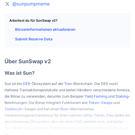
Top-Händler
Artikel
Börsenzuflüsse/-abflüsse
DEX API
Umrechner
@sunpumpmeme
Ranglisten
Spot
Stimmung
Unternehmen
Newsletter
Indikatoren
Im Trend
Arbeitest du für SunSwap v2?
Derivate
Börseninformationen aktualisieren
Preise
CMC Launch
Demnächst
Angst-und-Gier-Index.
Submit Reserve Data
Ressourcen
CMC Labs
Zuletzt hinzugefügt
Altcoin-Saison-Index
Über SunSwap v2
CMC Max
Gewinner & Verlierer
Indikatoren für den Marktzyklus
Dokumentation
Was ist Sun?
Top-Storys
Am häufigsten aufgerufen
Bitcoin-Dominanz
FAQ
Sun ist ein
DEX
-Ökosystem auf der
Tron
-Blockchain. Die DEX nutzt
Telegram-Bot
mehrere Transaktionsprotokolle und bietet Händlern verschiedene Anreize,
Stimmung der Community
CoinMarketCap 20 Index
die Börse zu verwenden, darunter zum Beispiel
Yield Farming
und
Staking
-
KI-Integrationen
Belohnungen. Die Börse integriert Funktionen wie
Token-Swaps
und
Werben
Chain-Ranking
CoinMarketCap 100 Index
Stablecoin
-Swaps und hat einen
Burn
-Mechanismus
(Verbrennungsmechanismus) für ihren nativen
Utility-Token
. Dies bildet ein
CMC Agenten-Hub
geschlossenes Ökosystem, das von einer
DAO
geleitet wird, und bietet
Prognosemärkte
ETF-Kapitalflüsse
Website-Widgets
dem Markt sichere Swaps. Nutzer können zwischen Stablecoin-Pools, um
Fähigkeiten-Marktplatz
Stablecoins mit geringer
Slippage
zu tauschen, oder Liquiditäts-Mining-