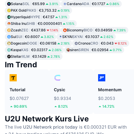
Solana
SOL
€65.99
Cardano
ADA
€0.1727
3.91%
0.86%
PAX Gold
PAXG
€3,753.32
0.19%
Hyperliquid
HYPE
€47.57
1.31%
Shiba Inu
SHIB
€0.00000401
1.15%
Zcash
ZEC
€437.86
Biconomy
BICO
€0.04959
1.14%
7.39%
Sui
SUI
€0.6007
SKYAI
SKYAI
€0.1037
3.82%
2.62%
Dogecoin
DOGE
€0.06158
Cronos
CRO
€0.043
2.18%
6.12%
Kaspa
KAS
€0.02317
siren
SIREN
€0.02954
2.06%
0.71%
Stellar
XLM
€0.1429
2.78%
Im Trend
Tutorial
Cysic
Momentum
$0.07627
$0.9334
$0.2053
90.69%
8.12%
14.72%
U2U Network Kurs Live
The live
U2U Network price today
is €0.000321 EUR with