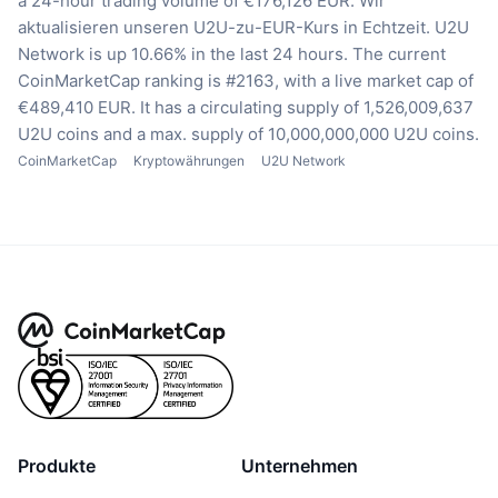
a 24-hour trading volume of €176,126 EUR.
Wir
aktualisieren unseren U2U-zu-EUR-Kurs in Echtzeit.
U2U
Network is up 10.66% in the last 24 hours.
The current
CoinMarketCap ranking is #2163, with a live market cap of
€489,410 EUR.
It has a circulating supply of 1,526,009,637
U2U coins
and a max. supply of 10,000,000,000 U2U coins.
CoinMarketCap
Kryptowährungen
U2U Network
Produkte
Unternehmen