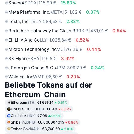
SpaceX
SPCX
115,99 €
15.83%
Meta Platforms, Inc.
META
511,82 €
0.37%
Tesla, Inc.
TSLA
284,58 €
2.83%
Berkshire Hathaway Inc Class B
BRK.B
451,01 €
0.54%
Eli Lilly And Co
LLY
1.025,84 €
0.52%
Micron Technology Inc
MU
761,19 €
0.44%
SK Hynix
SKHY
119,5 €
3.92%
JPmorgan Chase & Co
JPM
309,79 €
0.34%
Walmart Inc
WMT
96,69 €
0.20%
Beliebte Tokens auf der
Ethereum-Chain
Ethereum
ETH
€1,655.14
0.61%
UNUS SED LEO
LEO
€8.40
0.37%
Chainlink
LINK
€7.08
0.00%
Shiba Inu
SHIB
€0.000004015
0.86%
Tether Gold
XAUt
€3,740.59
2.01%