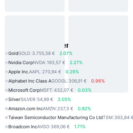
Beliebte reale Vermögenswerte
Gold
GOLD
3.755,58 €
2.07%
Nvidia Corp
NVDA
193,57 €
2.27%
Apple Inc.
AAPL
270,94 €
0.29%
Alphabet Inc Class A
GOOGL
306,91 €
0.96%
Microsoft Corp
MSFT
432,07 €
0.03%
Silver
SILVER
54,99 €
3.05%
Amazon.com Inc
AMZN
237,3 €
0.82%
Taiwan Semiconductor Manufacturing Co Ltd
TSM
363,84 
Broadcom Inc
AVGO
369,06 €
1.71%