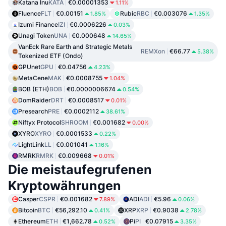
Katana Inu
KATA
€0.00001353
1.11%
Fluence
FLT
€0.00151
Rubic
RBC
€0.003076
1.85%
1.35%
Izumi Finance
IZI
€0.0006226
0.03%
Unagi Token
UNA
€0.000648
14.65%
VanEck Rare Earth and Strategic Metals
REMXon
€66.77
5.38%
Tokenized ETF (Ondo)
GPUnet
GPU
€0.04756
4.23%
MetaCene
MAK
€0.0008755
1.04%
BOB (ETH)
BOB
€0.0000006674
0.54%
DomRaider
DRT
€0.0008517
0.01%
Presearch
PRE
€0.0002112
38.61%
Niftyx Protocol
SHROOM
€0.001682
0.00%
XYRO
XYRO
€0.0001533
0.22%
LightLink
LL
€0.001041
1.16%
RMRK
RMRK
€0.009668
0.01%
Die meistaufegrufenen
Kryptowährungen
Casper
CSPR
€0.001682
ADI
ADI
€5.96
7.89%
0.06%
Bitcoin
BTC
€56,292.10
XRP
XRP
€0.9038
0.41%
2.78%
Ethereum
ETH
€1,662.78
Pi
PI
€0.07915
0.52%
3.35%