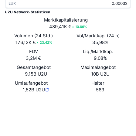
EUR
Im Trend
Krypto-ETFs
Lernen
CMC MCP
U2U Network-Statistiken
Neu
Marktkapitalisierung
Bitcoin-ETFs
x402
News
489,41K €
10.66%
Krypto
Ethereum-ETFs
Volumen (24 Std.)
Vol/Marktkap. (24 h)
Akademie
176,12K €
35,98%
23.42%
Politik
FDV
Liq./Marktkap.
Technische Analyse
Forschung/Recherche
3,2M €
9.08%
Sport
Gesamtangebot
Maximalangebot
RSI
Videos
9,15B U2U
10B U2U
Finanzen
MACD
Umlaufangebot
Halter
Wörterbuch
1,52B U2U
563
Technologie
Website
Website
Whitepaper
Derivate
Kampagnen
NFT
Soziale Medien
Überblick
Airdrops
Verträge
NFT-Statistiken insgesamt
0x558e...3a66a6
Liquidationen
4.1
Diamant-Prämien
Bewertung (CertiK)