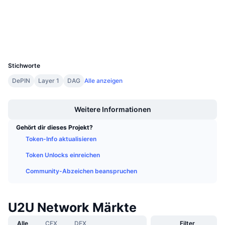
Anstehende Verkäufe
etherscan.io
Finanzierungsraten
Explorer
Lernen und verdienen
Wallets
UCID
Kalender
27369
Stichworte
ICO-Kalender
DePIN
Layer 1
DAG
Alle anzeigen
Boost
Ereigniskalender
Weitere Informationen
Gehört dir dieses Projekt?
Token-Info aktualisieren
Token Unlocks einreichen
Community-Abzeichen beanspruchen
U2U Network Märkte
Alle
CEX
DEX
Filter