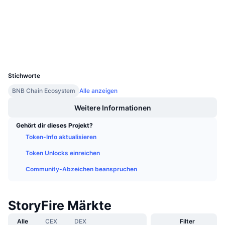
Anstehende Verkäufe
Prüfungen
Finanzierungsraten
Lernen und verdienen
Explorer
bscscan.com
Wallets
Kalender
UCID
30179
ICO-Kalender
Stichworte
BNB Chain Ecosystem
Alle anzeigen
Ereigniskalender
Weitere Informationen
Gehört dir dieses Projekt?
Token-Info aktualisieren
Token Unlocks einreichen
Community-Abzeichen beanspruchen
StoryFire Märkte
Alle
CEX
DEX
Filter