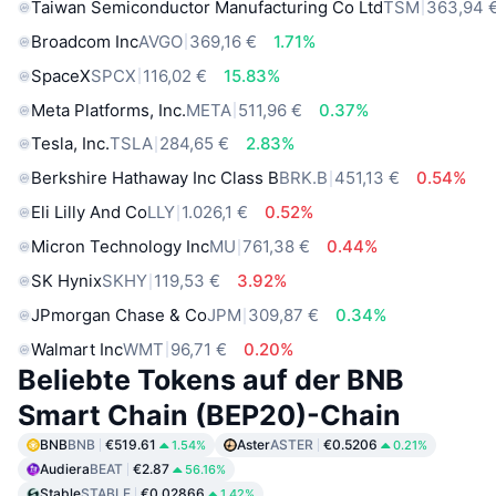
Taiwan Semiconductor Manufacturing Co Ltd
TSM
363,94 
Broadcom Inc
AVGO
369,16 €
1.71%
SpaceX
SPCX
116,02 €
15.83%
Meta Platforms, Inc.
META
511,96 €
0.37%
Tesla, Inc.
TSLA
284,65 €
2.83%
Berkshire Hathaway Inc Class B
BRK.B
451,13 €
0.54%
Eli Lilly And Co
LLY
1.026,1 €
0.52%
Micron Technology Inc
MU
761,38 €
0.44%
SK Hynix
SKHY
119,53 €
3.92%
JPmorgan Chase & Co
JPM
309,87 €
0.34%
Walmart Inc
WMT
96,71 €
0.20%
Beliebte Tokens auf der BNB
Smart Chain (BEP20)-Chain
BNB
BNB
€519.61
Aster
ASTER
€0.5206
1.54%
0.21%
Audiera
BEAT
€2.87
56.16%
Stable
STABLE
€0.02866
1.42%