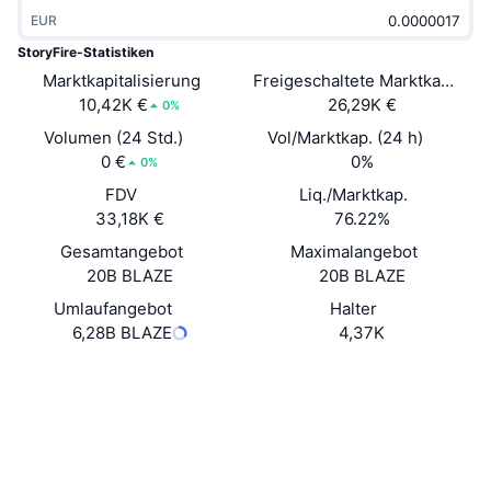
Im Trend
Krypto-ETFs
EUR
Lernen
CMC MCP
StoryFire-Statistiken
Neu
Bitcoin-ETFs
Marktkapitalisierung
Freigeschaltete Marktkapitalis
x402
News
10,42K €
26,29K €
0%
Krypto
Ethereum-ETFs
Volumen (24 Std.)
Vol/Marktkap. (24 h)
Akademie
0 €
0%
0%
Politik
Technische Analyse
FDV
Liq./Marktkap.
Forschung/Recherche
33,18K €
76.22%
Sport
RSI
Videos
Gesamtangebot
Maximalangebot
20B BLAZE
20B BLAZE
Finanzen
MACD
Wörterbuch
Umlaufangebot
Halter
6,28B BLAZE
4,37K
Technologie
Derivate
Kampagnen
Website
Website
NFT
Überblick
Airdrops
Soziale Medien
NFT-Statistiken insgesamt
Verträge
0xEf7A...8983d3
Liquidationen
Diamant-Prämien
3.2
Bewertung (CertiK)