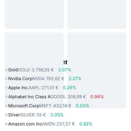
Beliebte reale Vermögenswerte
Gold
GOLD
3.756,55 €
2.07%
Nvidia Corp
NVDA
193,62 €
2.27%
Apple Inc.
AAPL
271,01 €
0.29%
Alphabet Inc Class A
GOOGL
306,99 €
0.96%
Microsoft Corp
MSFT
432,18 €
0.03%
Silver
SILVER
55 €
3.05%
Amazon.com Inc
AMZN
237,37 €
0.82%