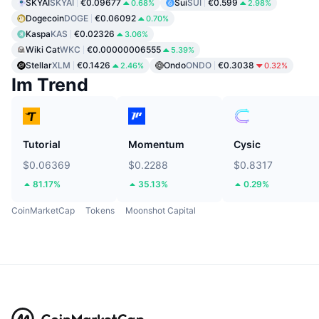
SKYAI
SKYAI
€0.09677
Sui
SUI
€0.599
0.68%
2.98%
Dogecoin
DOGE
€0.06092
0.70%
Kaspa
KAS
€0.02326
3.06%
Wiki Cat
WKC
€0.00000006555
5.39%
Stellar
XLM
€0.1426
Ondo
ONDO
€0.3038
2.46%
0.32%
Im Trend
Tutorial
Momentum
Cysic
$0.06369
$0.2288
$0.8317
81.17%
35.13%
0.29%
CoinMarketCap
Tokens
Moonshot Capital