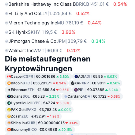
Berkshire Hathaway Inc Class B
BRK.B
451,01 €
0.54%
Eli Lilly And Co
LLY
1.025,84 €
0.52%
Micron Technology Inc
MU
761,19 €
0.44%
SK Hynix
SKHY
119,5 €
3.92%
JPmorgan Chase & Co
JPM
309,79 €
0.34%
Walmart Inc
WMT
96,69 €
0.20%
Die meistaufegrufenen
Kryptowährungen
Casper
CSPR
€0.001686
ADI
ADI
€5.95
3.80%
0.03%
Bitcoin
BTC
€56,201.71
XRP
XRP
€0.9011
0.34%
0.56%
Ethereum
ETH
€1,659.84
Pi
PI
€0.07885
0.55%
3.24%
Solana
SOL
€65.23
Cardano
ADA
€0.1722
2.25%
0.68%
Hyperliquid
HYPE
€47.24
3.39%
PAX Gold
PAXG
€3,753.28
0.00%
Zcash
ZEC
€432.91
1.98%
Shiba Inu
SHIB
€0.000004015
0.13%
Biconomy
BICO
€0.04988
20.15%