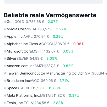
Beliebte reale Vermögenswerte
Gold
GOLD
3.755,58 €
2.07%
Nvidia Corp
NVDA
193,57 €
2.27%
Apple Inc.
AAPL
270,94 €
0.29%
Alphabet Inc Class A
GOOGL
306,91 €
0.96%
Microsoft Corp
MSFT
432,07 €
0.03%
Silver
SILVER
54,99 €
3.05%
Amazon.com Inc
AMZN
237,3 €
0.82%
Taiwan Semiconductor Manufacturing Co Ltd
TSM
363,84 
Broadcom Inc
AVGO
369,06 €
1.71%
SpaceX
SPCX
115,99 €
15.83%
Meta Platforms, Inc.
META
511,82 €
0.37%
Tesla, Inc.
TSLA
284,58 €
2.83%