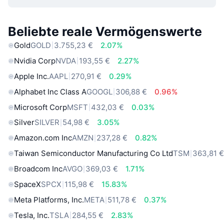
Beliebte reale Vermögenswerte
Gold
GOLD
3.755,23 €
2.07%
Nvidia Corp
NVDA
193,55 €
2.27%
Apple Inc.
AAPL
270,91 €
0.29%
Alphabet Inc Class A
GOOGL
306,88 €
0.96%
Microsoft Corp
MSFT
432,03 €
0.03%
Silver
SILVER
54,98 €
3.05%
Amazon.com Inc
AMZN
237,28 €
0.82%
Taiwan Semiconductor Manufacturing Co Ltd
TSM
363,81 
Broadcom Inc
AVGO
369,03 €
1.71%
SpaceX
SPCX
115,98 €
15.83%
Meta Platforms, Inc.
META
511,78 €
0.37%
Tesla, Inc.
TSLA
284,55 €
2.83%