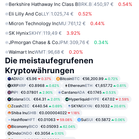
Berkshire Hathaway Inc Class B
BRK.B
450,97 €
0.54%
Eli Lilly And Co
LLY
1.025,74 €
0.52%
Micron Technology Inc
MU
761,12 €
0.44%
SK Hynix
SKHY
119,49 €
3.92%
JPmorgan Chase & Co
JPM
309,76 €
0.34%
Walmart Inc
WMT
96,68 €
0.20%
Die meistaufegrufenen
Kryptowährungen
ADI
ADI
€5.96
Bitcoin
BTC
€56,200.99
0.37%
0.72%
XRP
XRP
€0.8968
Ethereum
ETH
€1,657.72
0.62%
0.61%
Pi
PI
€0.07801
Cardano
ADA
€0.1745
2.90%
0.53%
Solana
SOL
€64.31
Hyperliquid
HYPE
€47.02
2.01%
2.59%
Zcash
ZEC
€440.54
SKYAI
SKYAI
€0.1032
0.69%
20.61%
Shiba Inu
SHIB
€0.000004022
1.18%
Hashflow
HFT
€0.01063
Sui
SUI
€0.5872
59.08%
0.06%
Biconomy
BICO
€0.05093
62.04%
Ondo
ONDO
€0.3054
0.10%