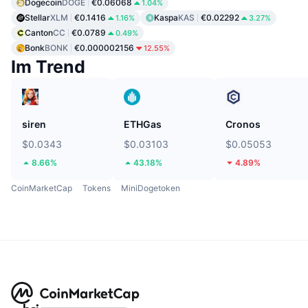
Dogecoin
DOGE
€0.06068
1.04%
Stellar
XLM
€0.1416
Kaspa
KAS
€0.02292
1.16%
3.27%
Canton
CC
€0.0789
0.49%
Bonk
BONK
€0.000002156
12.55%
Im Trend
siren
ETHGas
Cronos
$0.0343
$0.03103
$0.05053
8.66%
43.18%
4.89%
CoinMarketCap
Tokens
MiniDogetoken