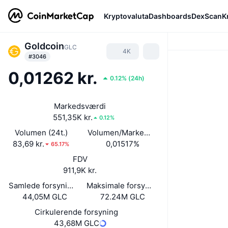
Kryptovaluta
Dashboards
DexScan
K
Goldcoin
GLC
4K
#3046
0,01262 kr.
0.12%
(
24h
)
Markedsværdi
551,35K kr.
0.12%
Volumen (24t.)
Volumen/Markedsværdi (24 timer)
83,69 kr.
0,01517%
65.17%
FDV
911,9K kr.
Samlede forsyning
Maksimale forsyning
44,05M GLC
72.24M GLC
Cirkulerende forsyning
43,68M GLC