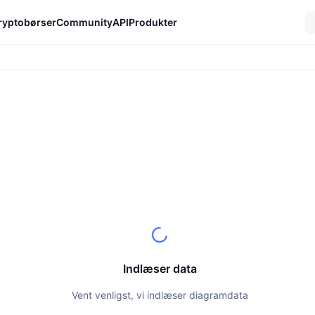
ryptobørser
Community
API
Produkter
Indlæser data
Vent venligst, vi indlæser diagramdata