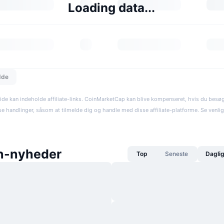
Loading data...
dde
ide kan indeholde affiliate-links. CoinMarketCap kan blive kompenseret, hvis du besøger
se handlinger, såsom at tilmelde dig og handle med disse affiliate-platforme. Se venli
n-nyheder
Top
Seneste
Dagli