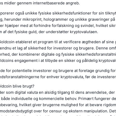
res midler gennem internetbaserede angreb.
porerer også unikke fysiske sikkerhedsfunktioner for sin tilkny
g, herunder mikroprint, hologrammer og unikke graveringer på 
er hjælper med at forhindre forfalskning og svindel, hvilket si
 af det fysiske guld, der understøtter kryptovalutaen.
ldcoin etableret et program til at verificere ægtheden af sine 
er endnu et lag af sikkerhed for investorer og brugere. Denne om
kkerhed, der kombinerer digitale og fysiske sikkerhedsforanstaltn
coins engagement i at tilbyde en sikker og pålidelig kryptoval
de for potentielle investorer og brugere at foretage grundig fo
edsforanstaltningerne for enhver kryptovaluta, før de investerer
ldcoin blive brugt?
der som digital valuta en alsidig tilgang til dens anvendelse, der
åde individuelle og kommercielle behov. Primært fungerer d
bevaring, hvilket giver brugerne mulighed for at bevare rigdom i
 modstandsdygtigt over for censur og ekstern manipulation. Det