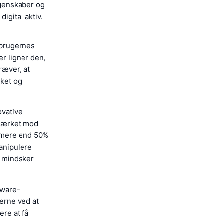
egenskaber og
igital aktiv.
 brugernes
er ligner den,
ræver, at
rket og
ovative
tværket mod
e mere end 50%
anipulere
m mindsker
dware-
gerne ved at
ere at få