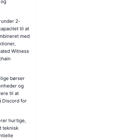
 og
runder 2-
pacitet til at
ombineret med
ktioner,
gated Witness
chain
llige børser
-enheder og
re til at
å Discord for
rer hurtige,
t teknisk
tielle