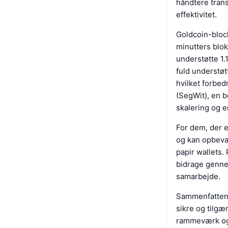
håndtere trans
effektivitet.
Goldcoin-bloc
minutters bloki
understøtte 1
fuld understøt
hvilket forbe
(SegWit), en 
skalering og 
For dem, der e
og kan opbevar
papir wallets. 
bidrage gennem
samarbejde.
Sammenfattende
sikre og tilgæ
rammeværk og e