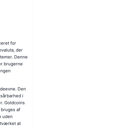
ceret for
ovaluta, der
systemer. Denne
ver brugerne
ingen
ydeevne. Den
sårbarhed i
er. Goldcoins
 bruges af
in uden
etværket at