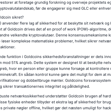
estorer at foretage grundig forskning og overveje projektets 
yptovalutalandskab, før de engagerer sig med GLC eller enhver d
ldcoin sikret?
 anvender flere lag af sikkerhed for at beskytte sit netværk og
rtet af Goldcoin drives det af en proof of work (POW)-algoritme, d
 andre velkendte kryptovalutaer. Denne konsensusmekanisme k
 løser komplekse matematiske problemer, hvilket sikrer netvæ
saktioner.
e funktion i Goldcoins sikkerhedsforanstaltninger er dets inn
m mod 51% angreb. Dette system er designet til at beskytte ne
ngreb, hvor en person eller gruppe kunne forsøge at kontroller
minekraft. En sådan kontrol kunne gøre det muligt for dem at m
erifikationer og dobbeltbruge mønter. Goldcoins forsvarssyste
g sikrer transaktionernes integritet og pålidelighed.
obuste netværkssikkerhed understøtter Goldcoin brugen af har
sse fysiske enheder tilbyder et ekstra lag af sikkerhed for bru
 private nøgler offline, hvilket gør det næsten umuligt for hack