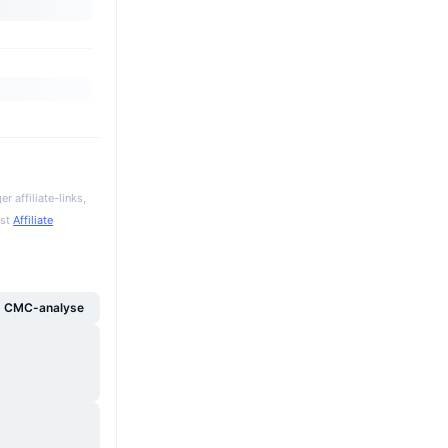
 affiliate-links,
gst
Affiliate
g CMC-analyse