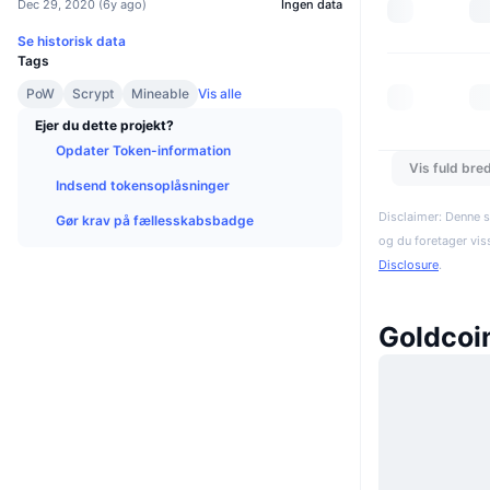
Dec 29, 2020
(
6y ago
)
Ingen data
Se historisk data
Tags
PoW
Scrypt
Mineable
Vis alle
Ejer du dette projekt?
Opdater Token-information
Vis fuld bre
Indsend tokensoplåsninger
Disclaimer: Denne s
Gør krav på fællesskabsbadge
og du foretager vis
Disclosure
.
Goldcoi