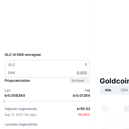
Hjemmeside
Website
Whitepaper
Sociale medier
3.2
Bedømmelse (CertiK)
Explorers
chainz.cryptoid.info
UCID
25
GLC til DKK omregner
GLC
DKK
Goldcoi
Prispræstation
24 timer
Alle
CEX
Lav
Høj
kr0.008364
kr0.01264
Højeste nogensinde
kr95.02
Aug 17, 2021
(
5y ago
)
-99.99
%
Laveste nogensinde