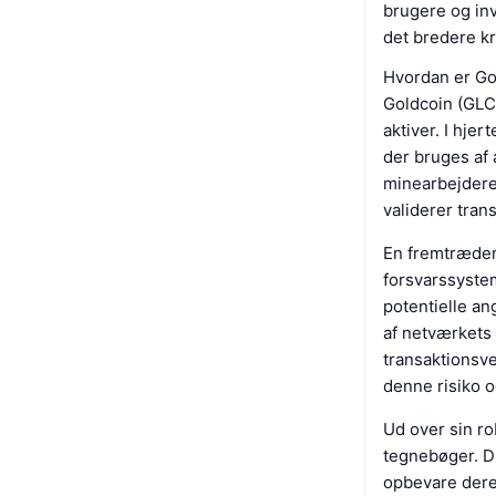
brugere og inv
det bredere kr
Hvordan er Go
Goldcoin (GLC)
aktiver. I hje
der bruges af
minearbejdere
validerer tran
En fremtrædend
forsvarssyste
potentielle a
af netværkets 
transaktionsv
denne risiko o
Ud over sin r
tegnebøger. Di
opbevare deres