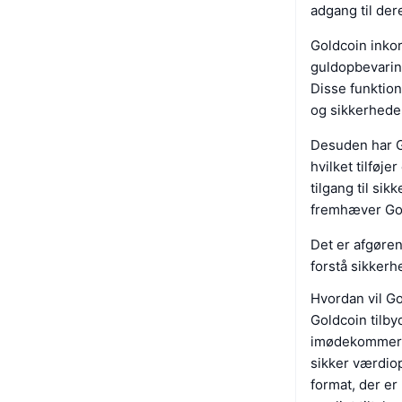
adgang til de
Goldcoin inkor
guldopbevarin
Disse funktion
og sikkerheden
Desuden har Go
hvilket tilføj
tilgang til si
fremhæver Gold
Det er afgøren
forstå sikkerh
Hvordan vil Go
Goldcoin tilby
imødekommer b
sikker værdiop
format, der er