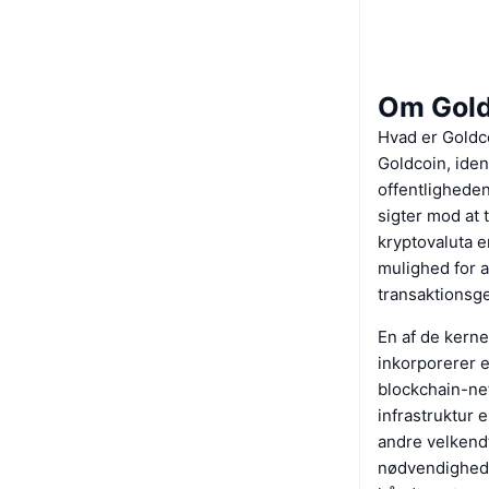
Om Gold
Hvad er Goldc
Goldcoin, ident
offentligheden
sigter mod at t
kryptovaluta er
mulighed for 
transaktionsg
En af de kern
inkorporerer 
blockchain-net
infrastruktur 
andre velkendt
nødvendigheden