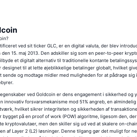
coin
oin?
ificeret ved sit ticker GLC, er en digital valuta, der blev introdu
 den 15. maj 2013. Den adskiller sig som en peer-to-peer krypt
ilbyde et digitalt alternativ til traditionelle kontante betalings
 designet til at lette øjeblikkelige betalinger globalt, hvilket gi
at sende og modtage midler med muligheden for at pådrage sig 
ebyrer.
eegenskaber ved Goldcoin er dens engagement i sikkerhed og 
en innovativ forsvarsmekanisme mod 51% angreb, en almindelig 
værk, hvilket sikrer integriteten og sikkerheden af transaktion
er bygget på en proof of work (POW) algoritme, ligesom den, der
e kryptovalutaer, men den skiller sig ud ved at skalere on-cha
 af Layer 2 (L2) løsninger. Denne tilgang gør det muligt for n