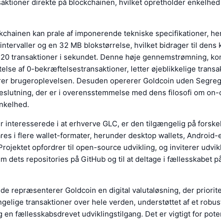
aktioner direkte på blockchainen, hvilket opretholder enkelhed
kchainen kan prale af imponerende tekniske specifikationer, he
ntervaller og en 32 MB blokstørrelse, hvilket bidrager til dens ka
.120 transaktioner i sekundet. Denne høje gennemstrømning, k
telse af 0-bekræftelsestransaktioner, letter øjeblikkelige transa
drer brugeroplevelsen. Desuden opererer Goldcoin uden Segre
beslutning, der er i overensstemmelse med dens filosofi om on-
enkelhed.
r interesserede i at erhverve GLC, er den tilgængelig på forske
es i flere wallet-formater, herunder desktop wallets, Android
Projektet opfordrer til open-source udvikling, og inviterer udvikle
 dets repositories på GitHub og til at deltage i fællesskabet p
 repræsenterer Goldcoin en digital valutaløsning, der priorite
ngelige transaktioner over hele verden, understøttet af et robus
n fællesskabsdrevet udviklingstilgang. Det er vigtigt for poten