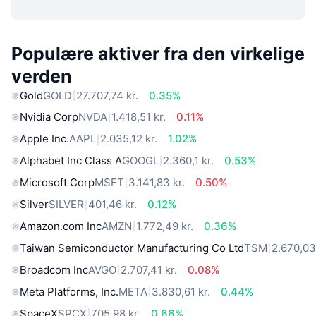
Populære aktiver fra den virkelige
verden
Gold
GOLD
27.707,74 kr.
0.35%
Nvidia Corp
NVDA
1.418,51 kr.
0.11%
Apple Inc.
AAPL
2.035,12 kr.
1.02%
Alphabet Inc Class A
GOOGL
2.360,1 kr.
0.53%
Microsoft Corp
MSFT
3.141,83 kr.
0.50%
Silver
SILVER
401,46 kr.
0.12%
Amazon.com Inc
AMZN
1.772,49 kr.
0.36%
Taiwan Semiconductor Manufacturing Co Ltd
TSM
2.670,03
Broadcom Inc
AVGO
2.707,41 kr.
0.08%
Meta Platforms, Inc.
META
3.830,61 kr.
0.44%
SpaceX
SPCX
705,98 kr.
0.66%