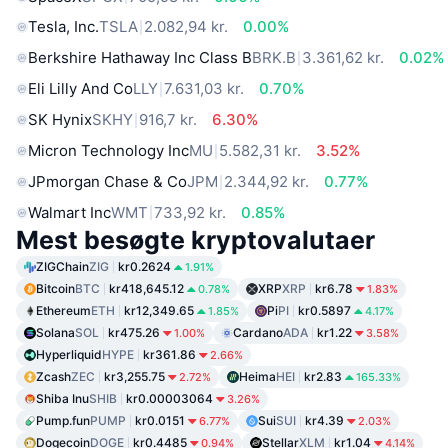
Tesla, Inc.
TSLA
2.082,94 kr.
0.00%
Berkshire Hathaway Inc Class B
BRK.B
3.361,62 kr.
0.02%
Eli Lilly And Co
LLY
7.631,03 kr.
0.70%
SK Hynix
SKHY
916,7 kr.
6.30%
Micron Technology Inc
MU
5.582,31 kr.
3.52%
JPmorgan Chase & Co
JPM
2.344,92 kr.
0.77%
Walmart Inc
WMT
733,92 kr.
0.85%
Mest besøgte kryptovalutaer
ZIGChain
ZIG
kr0.2624
1.91%
Bitcoin
BTC
kr418,645.12
XRP
XRP
kr6.78
0.78%
1.83%
Ethereum
ETH
kr12,349.65
Pi
PI
kr0.5897
1.85%
4.17%
Solana
SOL
kr475.26
Cardano
ADA
kr1.22
1.00%
3.58%
Hyperliquid
HYPE
kr361.86
2.66%
Zcash
ZEC
kr3,255.75
Heima
HEI
kr2.83
2.72%
165.33%
Shiba Inu
SHIB
kr0.00003064
3.26%
Pump.fun
PUMP
kr0.0151
Sui
SUI
kr4.39
6.77%
2.03%
Dogecoin
DOGE
kr0.4485
Stellar
XLM
kr1.04
0.94%
4.14%