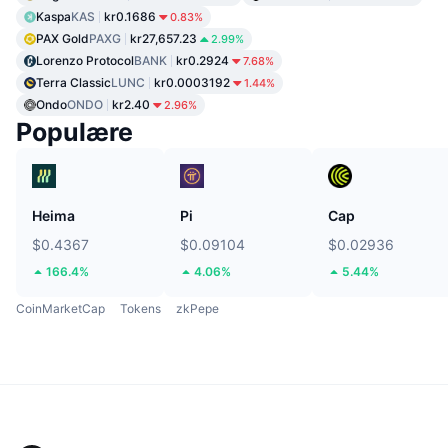
Kaspa
KAS
kr0.1686
0.83%
PAX Gold
PAXG
kr27,657.23
2.99%
Lorenzo Protocol
BANK
kr0.2924
7.68%
Terra Classic
LUNC
kr0.0003192
1.44%
Ondo
ONDO
kr2.40
2.96%
Populære
Heima
Pi
Cap
$0.4367
$0.09104
$0.02936
166.4%
4.06%
5.44%
CoinMarketCap
Tokens
zkPepe