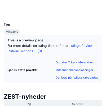
Tophandlere
Artikler
Indstrømninger/udstrømninger på børser
DEX API
Omregner
Sociale medier
Leaderboards
Spot
Explorers
explorer.zestcoin.io
Stemning
Virksomhed
Nyhedsbrev
UCID
Indikatorer
Populære
Derivativer
3275
Tags
Priser
CMC Launch
Kommende
Kryptofrygt- og Kryptogrådighedsindeks.
Mineable
Ressourcer
CMC Labs
Nylig tilføjet
Altcoin-sæsonindeks
This is a preview page.
For more details on listing tiers, refer to
Listings Review
CMC Max
Vindere & Tabere
Markedscyklusindikatorer
Criteria Section B - (3).
Dokumentation
Topnyheder
Mest besøgte
Bitcoin-dominans
Opdater Token-information
FAQ
Indsend tokensoplåsninger
Ejer du dette projekt?
Telegram-bot
Community-stemning
CoinMarketCap 20-indeks
Gør krav på fællesskabsbadge
AI-integrationer
Annoncér
Blockchain-rangering
CoinMarketCap 100-indeks
CMC Agent Hub
ZEST-nyheder
Forudsigelsesmarkeder
ETF-pengestrømme
Side-widgets
Markedsplads for færdigheder
Top
Seneste