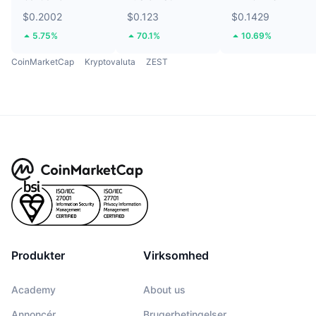
$0.2002
$0.123
$0.1429
5.75%
70.1%
10.69%
CoinMarketCap
Kryptovaluta
ZEST
Produkter
Virksomhed
Academy
About us
Annoncér
Brugerbetingelser