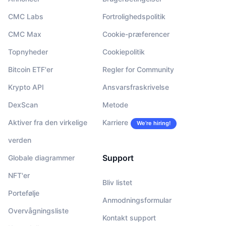
CMC Labs
Fortrolighedspolitik
CMC Max
Cookie-præferencer
Topnyheder
Cookiepolitik
Bitcoin ETF'er
Regler for Community
Krypto API
Ansvarsfraskrivelse
DexScan
Metode
Aktiver fra den virkelige
Karriere
We’re hiring!
verden
Support
Globale diagrammer
NFT'er
Bliv listet
Portefølje
Anmodningsformular
Overvågningsliste
Kontakt support