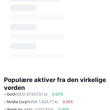
Populære aktiver fra den virkelige
verden
Gold
GOLD
27.637,57 kr.
0.07%
Nvidia Corp
NVDA
1.423,77 kr.
0.10%
Apple Inc.
AAPL
2.027,41 kr.
0.45%