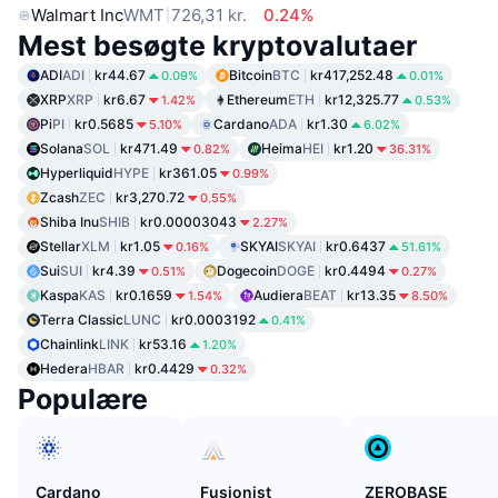
Walmart Inc
WMT
726,31 kr.
0.24%
Mest besøgte kryptovalutaer
ADI
ADI
kr44.67
Bitcoin
BTC
kr417,252.48
0.09%
0.01%
XRP
XRP
kr6.67
Ethereum
ETH
kr12,325.77
1.42%
0.53%
Pi
PI
kr0.5685
Cardano
ADA
kr1.30
5.10%
6.02%
Solana
SOL
kr471.49
Heima
HEI
kr1.20
0.82%
36.31%
Hyperliquid
HYPE
kr361.05
0.99%
Zcash
ZEC
kr3,270.72
0.55%
Shiba Inu
SHIB
kr0.00003043
2.27%
Stellar
XLM
kr1.05
SKYAI
SKYAI
kr0.6437
0.16%
51.61%
Sui
SUI
kr4.39
Dogecoin
DOGE
kr0.4494
0.51%
0.27%
Kaspa
KAS
kr0.1659
Audiera
BEAT
kr13.35
1.54%
8.50%
Terra Classic
LUNC
kr0.0003192
0.41%
Chainlink
LINK
kr53.16
1.20%
Hedera
HBAR
kr0.4429
0.32%
Populære
Cardano
Fusionist
ZEROBASE