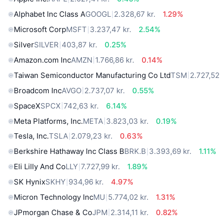
Alphabet Inc Class A
GOOGL
2.328,67 kr.
1.29%
Microsoft Corp
MSFT
3.237,47 kr.
2.54%
Silver
SILVER
403,87 kr.
0.25%
Amazon.com Inc
AMZN
1.766,86 kr.
0.14%
Taiwan Semiconductor Manufacturing Co Ltd
TSM
2.727,52 
Broadcom Inc
AVGO
2.737,07 kr.
0.55%
SpaceX
SPCX
742,63 kr.
6.14%
Meta Platforms, Inc.
META
3.823,03 kr.
0.19%
Tesla, Inc.
TSLA
2.079,23 kr.
0.63%
Berkshire Hathaway Inc Class B
BRK.B
3.393,69 kr.
1.11%
Eli Lilly And Co
LLY
7.727,99 kr.
1.89%
SK Hynix
SKHY
934,96 kr.
4.97%
Micron Technology Inc
MU
5.774,02 kr.
1.31%
JPmorgan Chase & Co
JPM
2.314,11 kr.
0.82%