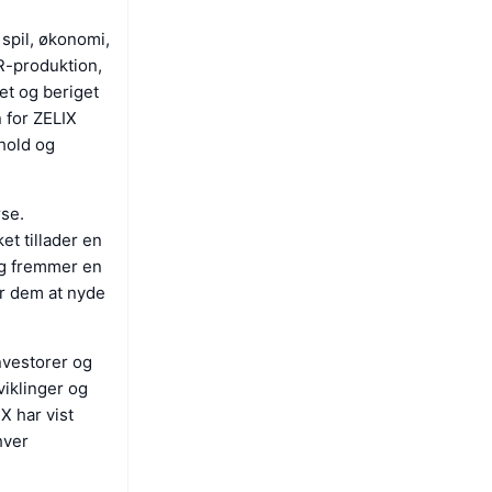
spil, økonomi,
R-produktion,
et og beriget
 for ZELIX
dhold og
se.
et tillader en
ng fremmer en
or dem at nyde
investorer og
iklinger og
X har vist
hver