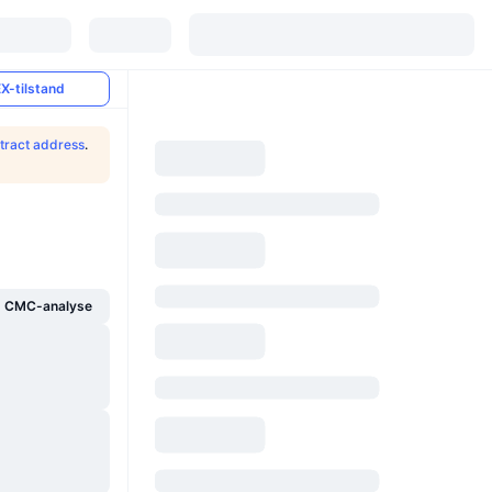
X-tilstand
tract address
.
g CMC-analyse