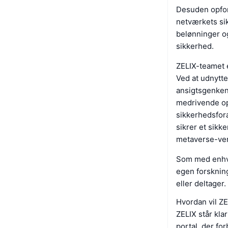
Desuden opford
netværkets sik
belønninger o
sikkerhed.
ZELIX-teamet e
Ved at udnytte
ansigtsgenken
medrivende opl
sikkerhedsfora
sikrer et sikke
metaverse-ve
Som med enhver
egen forskning
eller deltager.
Hvordan vil ZE
ZELIX står kla
portal, der fo