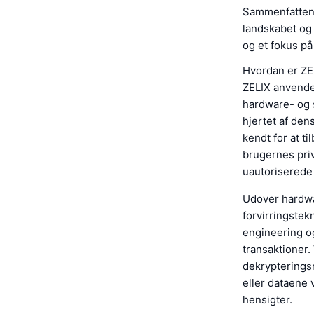
Sammenfattend
landskabet og 
og et fokus på 
Hvordan er ZE
ZELIX anvender
hardware- og s
hjertet af de
kendt for at t
brugernes priv
uautoriserede 
Udover hardwa
forvirringstek
engineering og
transaktioner.
dekrypteringsn
eller dataene 
hensigter.