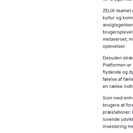
ZELIX-teamet e
kultur og kom
ansigtsgenkend
brugeroplevels
metaverset, me
oplevelser.
Desuden stræk
Platformen er 
flydende og d
følelse af fæl
en række indho
Som med enhver
brugere at fo
præstationer. 
lovende udvikl
investering me