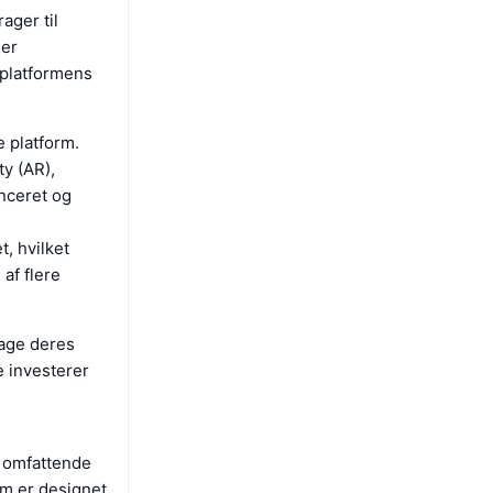
ager til
der
 platformens
e platform.
ty (AR),
nceret og
, hvilket
 af flere
tage deres
e investerer
n omfattende
rm er designet