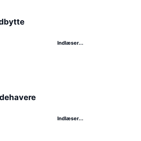
dbytte
Indlæser...
ndehavere
Indlæser...