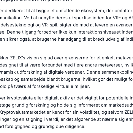
r dedikeret til at bygge et omfattende økosystem, der omfatter 
munikation. Ved at udnytte deres ekspertise inden for VR- og A
elsesteknologi og VR-spil, sigter de mod at levere en avancer
e. Denne tilgang forbedrer ikke kun interaktionsniveauet inden
n sikrer også, at brugerne har adgang til et bredt udvalg af in
ker ZELIX's vision sig ud over grænserne for et enkelt metaver
designet til at være forbundet med flere andre metaverser, hvilk
ynamisk udforskning af digitale verdener. Denne sammenkobli
lesskab og samarbejde blandt brugerne, hvilket gør det muligt f
ld på tværs af forskellige virtuelle miljøer.
 kryptovaluta eller digitalt aktiv er det vigtigt for potentielle 
retage grundig forskning og holde sig informeret om markedsudv
Kryptovalutamarkedet er kendt for sin volatilitet, og selvom ZELI
inger og en stigning i værdi, er det afgørende at nærme sig en
d forsigtighed og grundig due diligence.