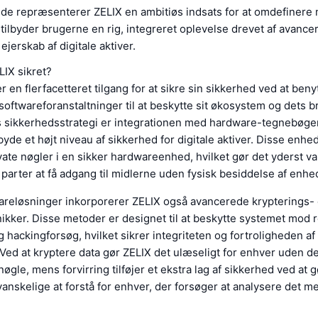
e repræsenterer ZELIX en ambitiøs indsats for at omdefinere
tilbyder brugerne en rig, integreret oplevelse drevet af avance
ejerskab af digitale aktiver.
LIX sikret?
 en flerfacetteret tilgang for at sikre sin sikkerhed ved at ben
oftwareforanstaltninger til at beskytte sit økosystem og dets br
ns sikkerhedsstrategi er integrationen med hardware-tegnebøge
ilbyde et højt niveau af sikkerhed for digitale aktiver. Disse enh
ate nøgler i en sikker hardwareenhed, hvilket gør det yderst va
parter at få adgang til midlerne uden fysisk besiddelse af enhe
reløsninger inkorporerer ZELIX også avancerede krypterings-
nikker. Disse metoder er designet til at beskytte systemet mod 
 hackingforsøg, hvilket sikrer integriteten og fortroligheden a
 Ved at kryptere data gør ZELIX det ulæseligt for enhver uden d
øgle, mens forvirring tilføjer et ekstra lag af sikkerhed ved at
vanskelige at forstå for enhver, der forsøger at analysere det 