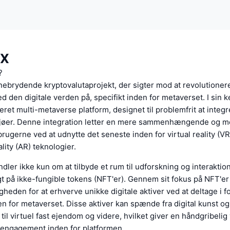
IX
?
nebrydende kryptovalutaprojekt, der sigter mod at revolutioner
d den digitale verden på, specifikt inden for metaverset. I sin 
eret multi-metaverse platform, designet til problemfrit at integr
jøer. Denne integration letter en mere sammenhængende og 
brugerne ved at udnytte det seneste inden for virtual reality (VR
ity (AR) teknologier.
dler ikke kun om at tilbyde et rum til udforskning og interakti
 på ikke-fungible tokens (NFT'er). Gennem sit fokus på NFT'er 
heden for at erhverve unikke digitale aktiver ved at deltage i f
den for metaverset. Disse aktiver kan spænde fra digital kunst og
til virtuel fast ejendom og videre, hvilket giver en håndgribelig
 engagement inden for platformen.