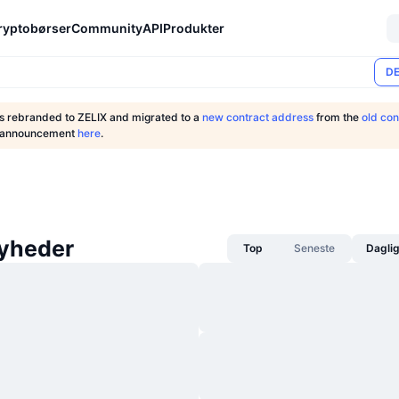
ryptobørser
Community
API
Produkter
DE
rebranded to ZELIX and migrated to a
new contract address
from the
old con
r announcement
here
.
yheder
Top
Seneste
Dagli