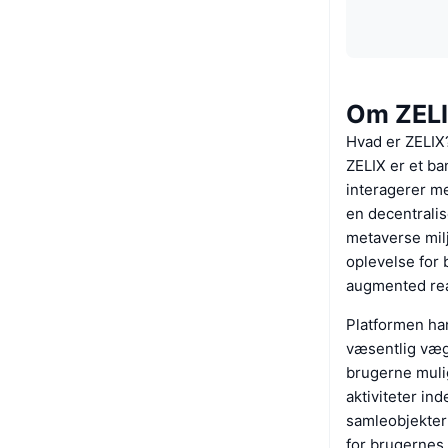
Om ZEL
Hvad er ZELIX
ZELIX er et ba
interagerer me
en decentralis
metaverse mil
oplevelse for 
augmented real
Platformen han
væsentlig vægt
brugerne mulig
aktiviteter in
samleobjekter 
for brugernes