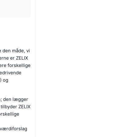
e den måde, vi
kerne er ZELIX
ere forskellige
medrivende
) og
on; den lægger
tilbyder ZELIX
orskellige
 værdiforslag