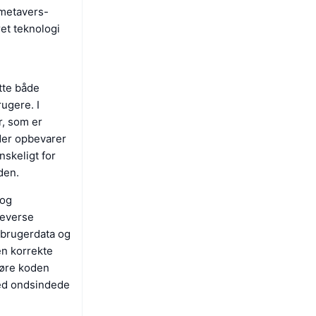
 metavers-
ret teknologi
ytte både
ugere. I
r, som er
eder opbevarer
nskeligt for
den.
 og
reverse
f brugerdata og
en korrekte
 gøre koden
med ondsindede