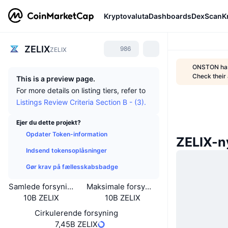
Kryptovaluta
Dashboards
DexScan
K
ZELIX
986
ZELIX
ONSTON has 
Check thei
This is a preview page.
For more details on listing tiers, refer to
Listings Review Criteria Section B - (3).
Ejer du dette projekt?
Opdater Token-information
ZELIX-n
Indsend tokensoplåsninger
Gør krav på fællesskabsbadge
Samlede forsyning
Maksimale forsyning
10B ZELIX
10B ZELIX
Cirkulerende forsyning
7,45B ZELIX