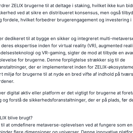
rer ZELIX brugerne til at deltage i staking, hvilket ikke kun bidr
kerhed ved at sikre en distribueret konsensus, men også tilby
g fordele, hvilket forbedrer brugerengagement og investering i
r dedikeret til at bygge en sikker og integreret multi-metavers
 deres ekspertise inden for virtual reality (VR), augmented reali
delsesteknologi og VR-gaming, sigter de mod at tilbyde en ava
evelse for brugerne. Denne forpligtelse strækker sig til de
nstaltninger, der er implementeret inden for ZELIX-økosystemet
rt miljø for brugerne til at nyde en bred vifte af indhold på tværs
rdener.
 digital aktiv eller platform er det vigtigt for brugerne at fore
 og forstå de sikkerhedsforanstaltninger, der er på plads, før d
LIX blive brugt?
r til at omdefinere metaverse-oplevelsen ved at fungere som e
rbinder flere dimensioner og universer. Denne innovative platfo