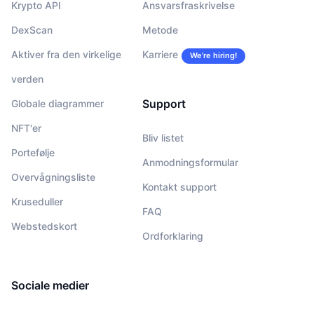
Krypto API
Ansvarsfraskrivelse
DexScan
Metode
Aktiver fra den virkelige
Karriere
We’re hiring!
verden
Support
Globale diagrammer
NFT'er
Bliv listet
Portefølje
Anmodningsformular
Overvågningsliste
Kontakt support
Kruseduller
FAQ
Webstedskort
Ordforklaring
Sociale medier