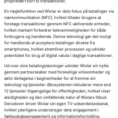
proprietært kort til transaktioner.
En nøglefunktion ved Wixlar er dets fokus på betalinger via
nærkommunikation (NFC), hvilket tillader brugere at
foretage transaktioner gennem NFC-aktiverede enheder,
hvilket markant forbedrer bekvemmeligheden for både
forbrugere og handlende. Denne teknologi gør det muligt
for handlende at acceptere betalinger direkte fra
smartphones, hvilket strømliner processen og udvider
potentialet for brug af digital valuta i daglige transaktioner.
Ud over sine betalingsløsninger udvider Wixlar sin nytte
gennem partnerskaber med forskellige virksomheder og
aktiv deltagelse i begivenheder for at fremme sin
teknologi og tjenester. Økosystemet inkluderer mere end
12 tjenester tilgængelige for offentligheden, hvilket viser
alsidigheden og den omfattende natur af Wixlars tilbud.
Derudover driver Wixlar sin egen TV-udsendelseskanal,
hvilket yderligere understreger dets engagement i
fællesskabsengagement og informationsformidling.