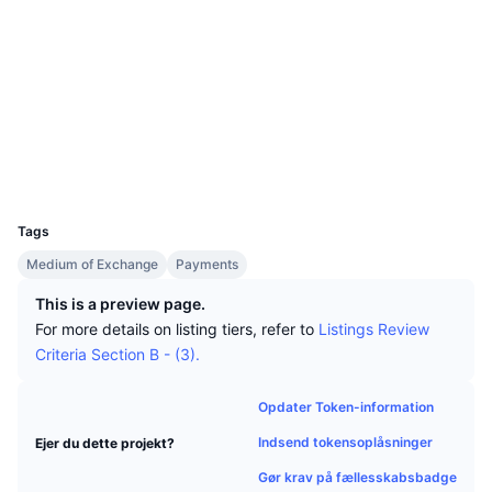
Tophandlere
Artikler
Indstrømninger/udstrømninger på børser
DEX API
Omregner
Sociale medier
Leaderboards
Spot
Kontrakter
0x7ba1...0b555e
Stemning
Virksomhed
Nyhedsbrev
1.9
Indikatorer
Populære
Derivativer
Bedømmelse (CertiK)
etherscan.io
Priser
CMC Launch
Explorers
Kommende
Kryptofrygt- og Kryptogrådighedsindeks.
Wallets
Ressourcer
CMC Labs
Nylig tilføjet
Altcoin-sæsonindeks
UCID
3404
CMC Max
Vindere & Tabere
Markedscyklusindikatorer
Tags
Dokumentation
Medium of Exchange
Payments
Topnyheder
Mest besøgte
Bitcoin-dominans
FAQ
This is a preview page.
Telegram-bot
For more details on listing tiers, refer to
Listings Review
Community-stemning
CoinMarketCap 20-indeks
Criteria Section B - (3).
AI-integrationer
Annoncér
Blockchain-rangering
CoinMarketCap 100-indeks
Opdater Token-information
CMC Agent Hub
Indsend tokensoplåsninger
Ejer du dette projekt?
Forudsigelsesmarkeder
ETF-pengestrømme
Side-widgets
Markedsplads for færdigheder
Gør krav på fællesskabsbadge