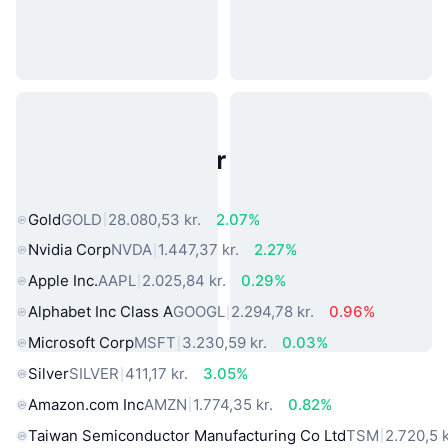
Populære aktiver fra den virkelige
verden
Gold
GOLD
28.080,53 kr.
2.07%
Nvidia Corp
NVDA
1.447,37 kr.
2.27%
Apple Inc.
AAPL
2.025,84 kr.
0.29%
Alphabet Inc Class A
GOOGL
2.294,78 kr.
0.96%
Microsoft Corp
MSFT
3.230,59 kr.
0.03%
Silver
SILVER
411,17 kr.
3.05%
Amazon.com Inc
AMZN
1.774,35 kr.
0.82%
Taiwan Semiconductor Manufacturing Co Ltd
TSM
2.720,5 k