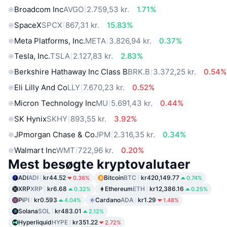
Broadcom Inc
AVGO
2.759,53 kr.
1.71%
SpaceX
SPCX
867,31 kr.
15.83%
Meta Platforms, Inc.
META
3.826,94 kr.
0.37%
Tesla, Inc.
TSLA
2.127,83 kr.
2.83%
Berkshire Hathaway Inc Class B
BRK.B
3.372,25 kr.
0.54%
Eli Lilly And Co
LLY
7.670,23 kr.
0.52%
Micron Technology Inc
MU
5.691,43 kr.
0.44%
SK Hynix
SKHY
893,55 kr.
3.92%
JPmorgan Chase & Co
JPM
2.316,35 kr.
0.34%
Walmart Inc
WMT
722,96 kr.
0.20%
Mest besøgte kryptovalutaer
ADI
ADI
kr44.52
Bitcoin
BTC
kr420,149.77
0.36%
0.74%
XRP
XRP
kr6.68
Ethereum
ETH
kr12,386.16
0.32%
0.25%
Pi
PI
kr0.593
Cardano
ADA
kr1.29
4.04%
1.48%
Solana
SOL
kr483.01
2.12%
Hyperliquid
HYPE
kr351.22
2.72%