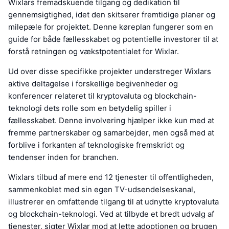
Wixlars fremadskuende tilgang og dedikation til
gennemsigtighed, idet den skitserer fremtidige planer og
milepæle for projektet. Denne køreplan fungerer som en
guide for både fællesskabet og potentielle investorer til at
forstå retningen og vækstpotentialet for Wixlar.
Ud over disse specifikke projekter understreger Wixlars
aktive deltagelse i forskellige begivenheder og
konferencer relateret til kryptovaluta og blockchain-
teknologi dets rolle som en betydelig spiller i
fællesskabet. Denne involvering hjælper ikke kun med at
fremme partnerskaber og samarbejder, men også med at
forblive i forkanten af teknologiske fremskridt og
tendenser inden for branchen.
Wixlars tilbud af mere end 12 tjenester til offentligheden,
sammenkoblet med sin egen TV-udsendelseskanal,
illustrerer en omfattende tilgang til at udnytte kryptovaluta
og blockchain-teknologi. Ved at tilbyde et bredt udvalg af
tjenester, sigter Wixlar mod at lette adoptionen og brugen