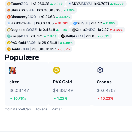
Zcash
ZEC
kr3,266.28
SKYAI
SKYAI
kr0.7071
0.25%
15.72%
Shiba Inu
SHIB
kr0.00003035
1.18%
Biconomy
BICO
kr0.3663
44.10%
Hashflow
HFT
kr0.07765
Sui
SUI
kr4.42
61.76%
0.89%
Dogecoin
DOGE
kr0.4546
Ondo
ONDO
kr2.27
1.19%
0.38%
Kaspa
KAS
kr0.171
Stellar
XLM
kr1.05
2.67%
0.51%
PAX Gold
PAXG
kr28,054.61
0.95%
Bonk
BONK
kr0.00001627
6.37%
Populære
siren
PAX Gold
Cronos
$0.03447
$4,337.49
$0.04767
10.78%
1.25%
10.23%
CoinMarketCap
Tokens
Wixlar