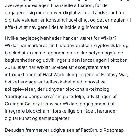
overveje deres egen finansielle situation, før de
engagerer sig med enhver digital valuta. Landskabet for
digitale valutaer er konstant i udvikling, og det er nøglen til
effektivt at navigere i det at holde sig informeret.
Hvilke nøglebegivenheder har der været for Wixlar?
Wixlar har markeret sin tilstedeværelse i kryptovaluta- og
blockchain-rummet gennem en række betydningsfulde
begivenheder og udviklinger siden lanceringen i oktober
2018. Især har Wixlar udvidet sit økosystem med
introduktionen af HashWarlock og Legend of Fantasy War,
hvilket engagerer fællesskabet med innovative
spiloplevelser, der udnytter blockchain-teknologi.
Yderligere berigelse af sin portefølje, udviklingen af
Ordinem Gallery fremviser Wixlars engagement i at
integrere blockchain i forskellige områder, herunder
digital kunst og samleobjekter.
Desuden fremhæver udgivelsen af Fact0rn.io Roadmap