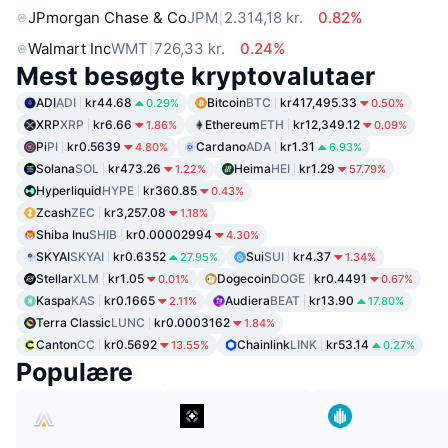
JPmorgan Chase & Co
JPM
2.314,18 kr.
0.82%
Walmart Inc
WMT
726,33 kr.
0.24%
Mest besøgte kryptovalutaer
ADI
ADI
kr44.68
Bitcoin
BTC
kr417,495.33
0.29%
0.50%
XRP
XRP
kr6.66
Ethereum
ETH
kr12,349.12
1.86%
0.09%
Pi
PI
kr0.5639
Cardano
ADA
kr1.31
4.80%
6.93%
Solana
SOL
kr473.26
Heima
HEI
kr1.29
1.22%
57.79%
Hyperliquid
HYPE
kr360.85
0.43%
Zcash
ZEC
kr3,257.08
1.18%
Shiba Inu
SHIB
kr0.00002994
4.30%
SKYAI
SKYAI
kr0.6352
Sui
SUI
kr4.37
27.95%
1.34%
Stellar
XLM
kr1.05
Dogecoin
DOGE
kr0.4491
0.01%
0.67%
Kaspa
KAS
kr0.1665
Audiera
BEAT
kr13.90
2.11%
17.80%
Terra Classic
LUNC
kr0.0003162
1.84%
Canton
CC
kr0.5692
Chainlink
LINK
kr53.14
13.55%
0.27%
Populære