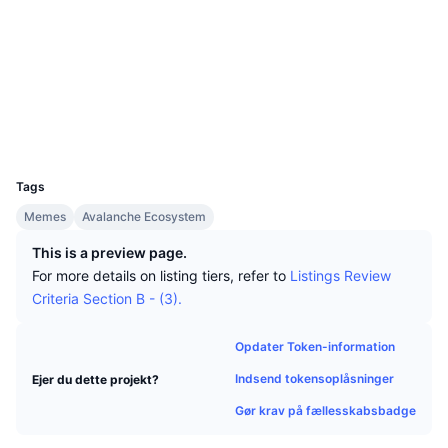
Tophandlere
Artikler
Indstrømninger/udstrømninger på børser
DEX API
Omregner
Sociale medier
Leaderboards
Spot
Kontrakter
0x7698...9B05f8
Stemning
Virksomhed
Nyhedsbrev
Indikatorer
Populære
Derivativer
snowscan.xyz
Explorers
Priser
CMC Launch
Kommende
Kryptofrygt- og Kryptogrådighedsindeks.
Wallets
UCID
Ressourcer
CMC Labs
35765
Nylig tilføjet
Altcoin-sæsonindeks
Tags
CMC Max
Vindere & Tabere
Markedscyklusindikatorer
Memes
Avalanche Ecosystem
Dokumentation
Topnyheder
This is a preview page.
Mest besøgte
Bitcoin-dominans
FAQ
For more details on listing tiers, refer to
Listings Review
Telegram-bot
Criteria Section B - (3).
Community-stemning
CoinMarketCap 20-indeks
AI-integrationer
Annoncér
Opdater Token-information
Blockchain-rangering
CoinMarketCap 100-indeks
Indsend tokensoplåsninger
Ejer du dette projekt?
CMC Agent Hub
Gør krav på fællesskabsbadge
Forudsigelsesmarkeder
ETF-pengestrømme
Side-widgets
Markedsplads for færdigheder