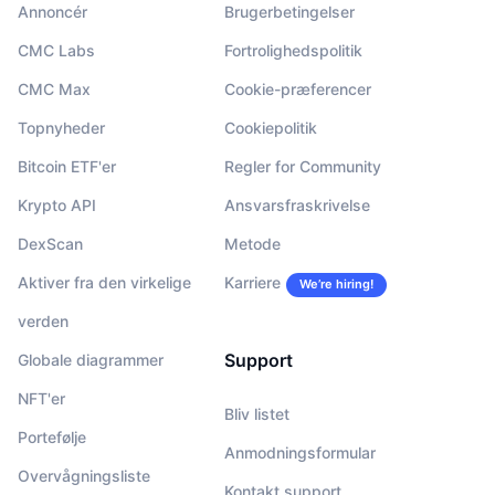
Annoncér
Brugerbetingelser
CMC Labs
Fortrolighedspolitik
CMC Max
Cookie-præferencer
Topnyheder
Cookiepolitik
Bitcoin ETF'er
Regler for Community
Krypto API
Ansvarsfraskrivelse
DexScan
Metode
Aktiver fra den virkelige
Karriere
We’re hiring!
verden
Support
Globale diagrammer
NFT'er
Bliv listet
Portefølje
Anmodningsformular
Overvågningsliste
Kontakt support