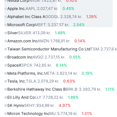
Nvidia Corp
NVDA
1.423,81 kr.
0.10%
Apple Inc.
AAPL
2.027,47 kr.
0.45%
Alphabet Inc Class A
GOOGL
2.328,74 kr.
1.29%
Microsoft Corp
MSFT
3.237,57 kr.
2.54%
Silver
SILVER
413,09 kr.
1.48%
Amazon.com Inc
AMZN
1.766,91 kr.
0.14%
Taiwan Semiconductor Manufacturing Co Ltd
TSM
2.727,6 k
Broadcom Inc
AVGO
2.737,15 kr.
0.55%
SpaceX
SPCX
742,65 kr.
6.14%
Meta Platforms, Inc.
META
3.823,14 kr.
0.19%
Tesla, Inc.
TSLA
2.079,29 kr.
0.63%
Berkshire Hathaway Inc Class B
BRK.B
3.393,79 kr.
1.11%
Eli Lilly And Co
LLY
7.728,22 kr.
1.89%
SK Hynix
SKHY
934,99 kr.
4.97%
Micron Technology Inc
MU
5.774,19 kr.
1.31%