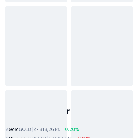
Populære aktiver fra den virkelige
verden
Gold
GOLD
27.818,26 kr.
0.20%