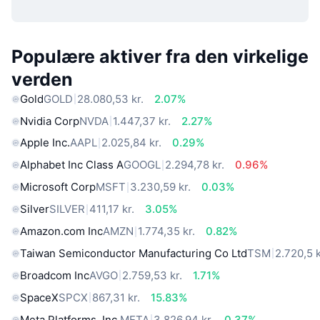
Populære aktiver fra den virkelige
verden
Gold
GOLD
28.080,53 kr.
2.07%
Nvidia Corp
NVDA
1.447,37 kr.
2.27%
Apple Inc.
AAPL
2.025,84 kr.
0.29%
Alphabet Inc Class A
GOOGL
2.294,78 kr.
0.96%
Microsoft Corp
MSFT
3.230,59 kr.
0.03%
Silver
SILVER
411,17 kr.
3.05%
Amazon.com Inc
AMZN
1.774,35 kr.
0.82%
Taiwan Semiconductor Manufacturing Co Ltd
TSM
2.720,5 k
Broadcom Inc
AVGO
2.759,53 kr.
1.71%
SpaceX
SPCX
867,31 kr.
15.83%
Meta Platforms, Inc.
META
3.826,94 kr.
0.37%