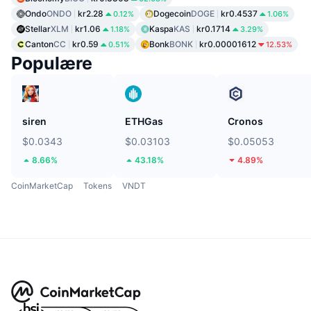
Ondo
ONDO
kr2.28
Dogecoin
DOGE
kr0.4537
0.12%
1.06%
Stellar
XLM
kr1.06
Kaspa
KAS
kr0.1714
1.18%
3.29%
Canton
CC
kr0.59
Bonk
BONK
kr0.00001612
0.51%
12.53%
Populære
siren
ETHGas
Cronos
$0.0343
$0.03103
$0.05053
8.66%
43.18%
4.89%
CoinMarketCap
Tokens
VNDT