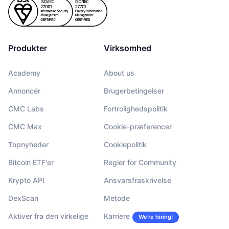
Produkter
Virksomhed
Academy
About us
Annoncér
Brugerbetingelser
CMC Labs
Fortrolighedspolitik
CMC Max
Cookie-præferencer
Topnyheder
Cookiepolitik
Bitcoin ETF'er
Regler for Community
Krypto API
Ansvarsfraskrivelse
DexScan
Metode
Aktiver fra den virkelige
Karriere
We’re hiring!