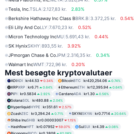
Tesla, Inc.
TSLA
2.127,83 kr.
2.83%
Berkshire Hathaway Inc Class B
BRK.B
3.372,25 kr.
0.54%
Eli Lilly And Co
LLY
7.670,23 kr.
0.52%
Micron Technology Inc
MU
5.691,43 kr.
0.44%
SK Hynix
SKHY
893,55 kr.
3.92%
JPmorgan Chase & Co
JPM
2.316,35 kr.
0.34%
Walmart Inc
WMT
722,96 kr.
0.20%
Mest besøgte kryptovalutaer
ADI
ADI
kr44.53
Bitcoin
BTC
kr420,254.06
0.34%
0.74%
XRP
XRP
kr6.71
Ethereum
ETH
kr12,395.94
0.64%
0.64%
Pi
PI
kr0.5834
Cardano
ADA
kr1.30
2.92%
0.56%
Solana
SOL
kr480.88
2.04%
Hyperliquid
HYPE
kr351.61
2.57%
Zcash
ZEC
kr3,294.24
SKYAI
SKYAI
kr0.7714
0.71%
20.64%
Shiba Inu
SHIB
kr0.00003007
1.15%
Hashflow
HFT
kr0.07952
Sui
SUI
kr4.39
59.07%
0.08%
Biconomy
BICO
kr0.3808
62.08%