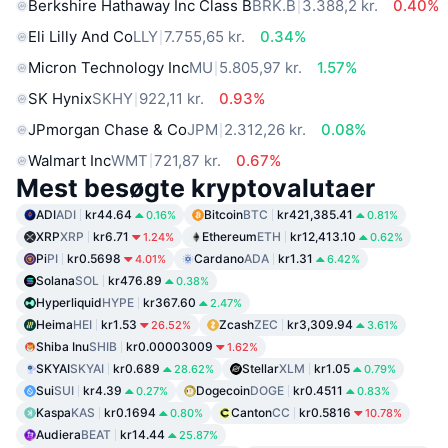
Berkshire Hathaway Inc Class B
BRK.B
3.388,2 kr.
0.40%
Eli Lilly And Co
LLY
7.755,65 kr.
0.34%
Micron Technology Inc
MU
5.805,97 kr.
1.57%
SK Hynix
SKHY
922,11 kr.
0.93%
JPmorgan Chase & Co
JPM
2.312,26 kr.
0.08%
Walmart Inc
WMT
721,87 kr.
0.67%
Mest besøgte kryptovalutaer
ADI
ADI
kr44.64
Bitcoin
BTC
kr421,385.41
0.16%
0.81%
XRP
XRP
kr6.71
Ethereum
ETH
kr12,413.10
1.24%
0.62%
Pi
PI
kr0.5698
Cardano
ADA
kr1.31
4.01%
6.42%
Solana
SOL
kr476.89
0.38%
Hyperliquid
HYPE
kr367.60
2.47%
Heima
HEI
kr1.53
Zcash
ZEC
kr3,309.94
26.52%
3.61%
Shiba Inu
SHIB
kr0.00003009
1.62%
SKYAI
SKYAI
kr0.689
Stellar
XLM
kr1.05
28.62%
0.79%
Sui
SUI
kr4.39
Dogecoin
DOGE
kr0.4511
0.27%
0.83%
Kaspa
KAS
kr0.1694
Canton
CC
kr0.5816
0.80%
10.78%
Audiera
BEAT
kr14.44
25.87%