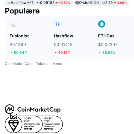
Hashflow
HFT
kr0.09185
Ondo
ONDO
kr2.29
49.52%
4.66%
Populære
Fusionist
Hashflow
ETHGas
$0.1369
$0.01418
$0.02397
80.84%
49.12%
35.66%
CoinMarketCap
Tokens
Veros