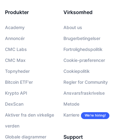
Produkter
Virksomhed
Academy
About us
Annoncér
Brugerbetingelser
CMC Labs
Fortrolighedspolitik
CMC Max
Cookie-præferencer
Topnyheder
Cookiepolitik
Bitcoin ETF'er
Regler for Community
Krypto API
Ansvarsfraskrivelse
DexScan
Metode
Aktiver fra den virkelige
Karriere
We’re hiring!
verden
Support
Globale diagrammer