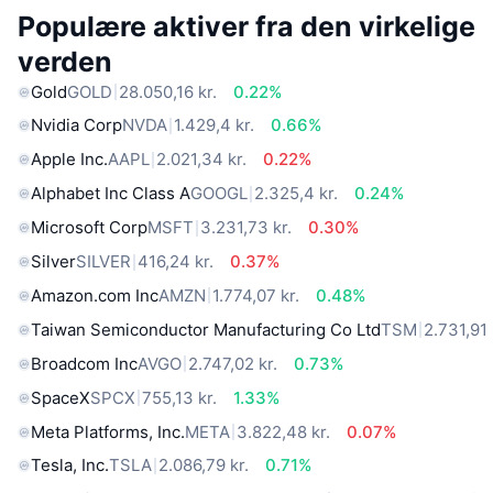
Populære aktiver fra den virkelige
verden
Gold
GOLD
28.050,16 kr.
0.22%
Nvidia Corp
NVDA
1.429,4 kr.
0.66%
Apple Inc.
AAPL
2.021,34 kr.
0.22%
Alphabet Inc Class A
GOOGL
2.325,4 kr.
0.24%
Microsoft Corp
MSFT
3.231,73 kr.
0.30%
Silver
SILVER
416,24 kr.
0.37%
Amazon.com Inc
AMZN
1.774,07 kr.
0.48%
Taiwan Semiconductor Manufacturing Co Ltd
TSM
2.731,91 
Broadcom Inc
AVGO
2.747,02 kr.
0.73%
SpaceX
SPCX
755,13 kr.
1.33%
Meta Platforms, Inc.
META
3.822,48 kr.
0.07%
Tesla, Inc.
TSLA
2.086,79 kr.
0.71%