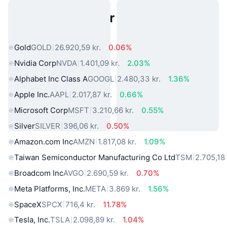
Populære aktiver fra den virkelige
verden
Gold
GOLD
26.920,59 kr.
0.06%
Nvidia Corp
NVDA
1.401,09 kr.
2.03%
Alphabet Inc Class A
GOOGL
2.480,33 kr.
1.36%
Apple Inc.
AAPL
2.017,87 kr.
0.66%
Microsoft Corp
MSFT
3.210,66 kr.
0.55%
Silver
SILVER
396,06 kr.
0.50%
Amazon.com Inc
AMZN
1.817,08 kr.
1.09%
Taiwan Semiconductor Manufacturing Co Ltd
TSM
2.705,18 
Broadcom Inc
AVGO
2.690,59 kr.
0.70%
Meta Platforms, Inc.
META
3.869 kr.
1.56%
SpaceX
SPCX
716,4 kr.
11.78%
Tesla, Inc.
TSLA
2.098,89 kr.
1.04%