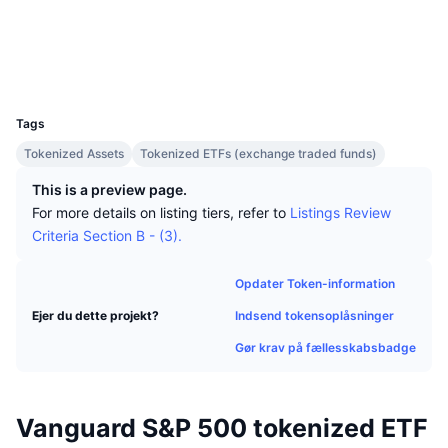
Tophandlere
Artikler
Indstrømninger/udstrømninger på børser
DEX API
Omregner
Hjemmeside
Website
Leaderboards
Spot
Sociale medier
Stemning
Virksomhed
Nyhedsbrev
Explorers
defiscan.live
Indikatorer
Populære
Derivativer
UCID
18883
Priser
CMC Launch
Kommende
Kryptofrygt- og Kryptogrådighedsindeks.
Tags
Ressourcer
Tokenized Assets
Tokenized ETFs (exchange traded funds)
CMC Labs
Nylig tilføjet
Altcoin-sæsonindeks
This is a preview page.
CMC Max
Vindere & Tabere
Markedscyklusindikatorer
For more details on listing tiers, refer to
Listings Review
Dokumentation
Criteria Section B - (3).
Topnyheder
Mest besøgte
Bitcoin-dominans
FAQ
Opdater Token-information
Telegram-bot
Community-stemning
CoinMarketCap 20-indeks
Indsend tokensoplåsninger
Ejer du dette projekt?
AI-integrationer
Annoncér
Gør krav på fællesskabsbadge
Blockchain-rangering
CoinMarketCap 100-indeks
CMC Agent Hub
Forudsigelsesmarkeder
ETF-pengestrømme
Side-widgets
Vanguard S&P 500 tokenized ETF
Markedsplads for færdigheder