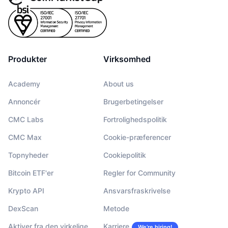
Produkter
Virksomhed
Academy
About us
Annoncér
Brugerbetingelser
CMC Labs
Fortrolighedspolitik
CMC Max
Cookie-præferencer
Topnyheder
Cookiepolitik
Bitcoin ETF'er
Regler for Community
Krypto API
Ansvarsfraskrivelse
DexScan
Metode
Aktiver fra den virkelige
Karriere
We’re hiring!