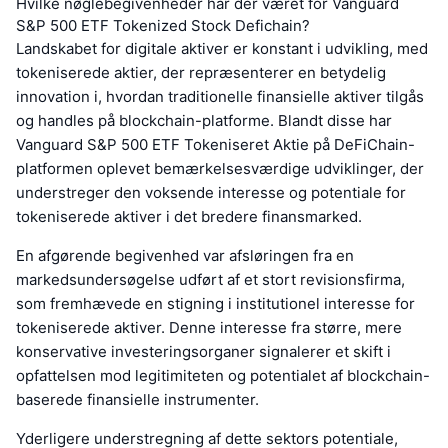
Hvilke nøglebegivenheder har der været for Vanguard
S&P 500 ETF Tokenized Stock Defichain?
Landskabet for digitale aktiver er konstant i udvikling, med
tokeniserede aktier, der repræsenterer en betydelig
innovation i, hvordan traditionelle finansielle aktiver tilgås
og handles på blockchain-platforme. Blandt disse har
Vanguard S&P 500 ETF Tokeniseret Aktie på DeFiChain-
platformen oplevet bemærkelsesværdige udviklinger, der
understreger den voksende interesse og potentiale for
tokeniserede aktiver i det bredere finansmarked.
En afgørende begivenhed var afsløringen fra en
markedsundersøgelse udført af et stort revisionsfirma,
som fremhævede en stigning i institutionel interesse for
tokeniserede aktiver. Denne interesse fra større, mere
konservative investeringsorganer signalerer et skift i
opfattelsen mod legitimiteten og potentialet af blockchain-
baserede finansielle instrumenter.
Yderligere understregning af dette sektors potentiale,