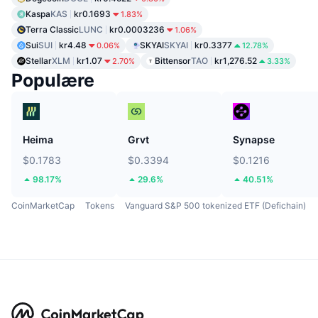
Kaspa
KAS
kr0.1693
1.83%
Terra Classic
LUNC
kr0.0003236
1.06%
Sui
SUI
kr4.48
SKYAI
SKYAI
kr0.3377
0.06%
12.78%
Stellar
XLM
kr1.07
Bittensor
TAO
kr1,276.52
2.70%
3.33%
Populære
Heima
Grvt
Synapse
$0.1783
$0.3394
$0.1216
98.17%
29.6%
40.51%
CoinMarketCap
Tokens
Vanguard S&P 500 tokenized ETF (Defichain)