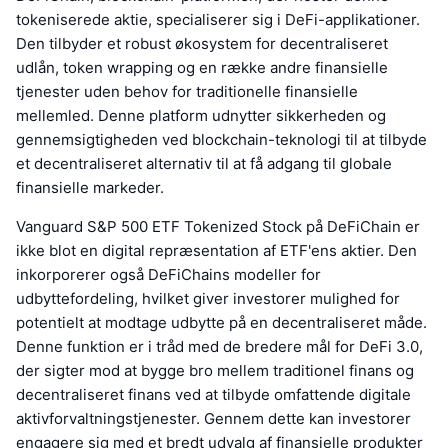
tokeniserede aktie, specialiserer sig i DeFi-applikationer.
Den tilbyder et robust økosystem for decentraliseret
udlån, token wrapping og en række andre finansielle
tjenester uden behov for traditionelle finansielle
mellemled. Denne platform udnytter sikkerheden og
gennemsigtigheden ved blockchain-teknologi til at tilbyde
et decentraliseret alternativ til at få adgang til globale
finansielle markeder.
Vanguard S&P 500 ETF Tokenized Stock på DeFiChain er
ikke blot en digital repræsentation af ETF'ens aktier. Den
inkorporerer også DeFiChains modeller for
udbyttefordeling, hvilket giver investorer mulighed for
potentielt at modtage udbytte på en decentraliseret måde.
Denne funktion er i tråd med de bredere mål for DeFi 3.0,
der sigter mod at bygge bro mellem traditionel finans og
decentraliseret finans ved at tilbyde omfattende digitale
aktivforvaltningstjenester. Gennem dette kan investorer
engagere sig med et bredt udvalg af finansielle produkter