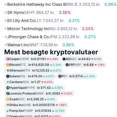
Berkshire Hathaway Inc Class B
BRK.B
3.353,15 kr.
0.06%
SK Hynix
SKHY
964,37 kr.
3.59%
Eli Lilly And Co
LLY
7.540,37 kr.
4.31%
Micron Technology Inc
MU
5.655,12 kr.
2.23%
JPmorgan Chase & Co
JPM
2.322,88 kr.
0.27%
Walmart Inc
WMT
728,99 kr.
0.86%
Mest besøgte kryptovalutaer
Casper
CSPR
kr0.01191
ADI
ADI
kr44.62
0.49%
0.11%
Bitcoin
BTC
kr414,920.09
XRP
XRP
kr6.88
0.30%
1.18%
Ethereum
ETH
kr12,125.53
0.07%
Solana
SOL
kr479.24
Pi
PI
kr0.5714
0.67%
5.45%
Cardano
ADA
kr1.27
0.03%
Hyperliquid
HYPE
kr371.42
3.98%
Lorenzo Protocol
BANK
kr0.3092
3.03%
Zcash
ZEC
kr3,358.25
6.16%
Shiba Inu
SHIB
kr0.00003176
1.88%
Pump.fun
PUMP
kr0.01634
12.78%
Dogecoin
DOGE
kr0.4522
0.80%