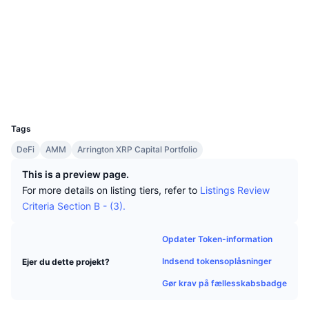
Tophandlere
Artikler
Indstrømninger/udstrømninger på børser
DEX API
Omregner
Sociale medier
Leaderboards
Spot
0x0C0F...726499
Stemning
Virksomhed
Nyhedsbrev
Kontrakter
Indikatorer
Populære
Derivativer
Explorers
etherscan.io
Priser
CMC Launch
Kommende
Kryptofrygt- og Kryptogrådighedsindeks.
Wallets
UCID
Ressourcer
CMC Labs
7848
Nylig tilføjet
Altcoin-sæsonindeks
Tags
CMC Max
Vindere & Tabere
Markedscyklusindikatorer
DeFi
AMM
Arrington XRP Capital Portfolio
Dokumentation
Topnyheder
This is a preview page.
Mest besøgte
Bitcoin-dominans
FAQ
For more details on listing tiers, refer to
Listings Review
Telegram-bot
Criteria Section B - (3).
Community-stemning
CoinMarketCap 20-indeks
AI-integrationer
Annoncér
Opdater Token-information
Blockchain-rangering
CoinMarketCap 100-indeks
Indsend tokensoplåsninger
Ejer du dette projekt?
CMC Agent Hub
Gør krav på fællesskabsbadge
Forudsigelsesmarkeder
ETF-pengestrømme
Side-widgets
Markedsplads for færdigheder