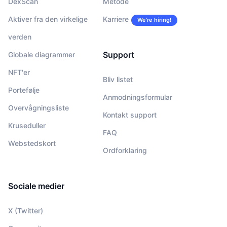
DexScan
Metode
Aktiver fra den virkelige
Karriere
We’re hiring!
verden
Support
Globale diagrammer
NFT'er
Bliv listet
Portefølje
Anmodningsformular
Overvågningsliste
Kontakt support
Kruseduller
FAQ
Webstedskort
Ordforklaring
Sociale medier
X (Twitter)