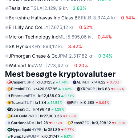
Tesla, Inc.
TSLA
2.129,19 kr.
2.83%
Berkshire Hathaway Inc Class B
BRK.B
3.374,4 kr.
0.54%
Eli Lilly And Co
LLY
7.675,12 kr.
0.52%
Micron Technology Inc
MU
5.695,06 kr.
0.44%
SK Hynix
SKHY
894,12 kr.
3.92%
JPmorgan Chase & Co
JPM
2.317,82 kr.
0.34%
Walmart Inc
WMT
723,42 kr.
0.20%
Mest besøgte kryptovalutaer
Casper
CSPR
kr0.01252
ADI
ADI
kr44.22
1.74%
0.70%
Bitcoin
BTC
kr420,657.85
XRP
XRP
kr6.68
0.42%
0.07%
Ethereum
ETH
kr12,438.00
0.51%
Tutorial
TUT
kr1.34
Pi
PI
kr0.588
51.58%
0.04%
Solana
SOL
kr496.48
1.29%
PAX Gold
PAXG
kr27,903.36
0.68%
Cardano
ADA
kr1.28
Zcash
ZEC
kr3,298.12
0.52%
0.30%
Hyperliquid
HYPE
kr351.89
0.77%
Pump.fun
PUMP
kr0.01747
9.17%