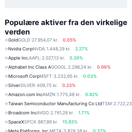
Populære aktiver fra den virkelige
verden
Gold
GOLD
27.954,07 kr.
0.05%
Nvidia Corp
NVDA
1.448,29 kr.
2.27%
Apple Inc.
AAPL
2.027,13 kr.
0.29%
Alphabet Inc Class A
GOOGL
2.296,24 kr.
0.96%
Microsoft Corp
MSFT
3.232,65 kr.
0.03%
Silver
SILVER
409,75 kr.
0.23%
Amazon.com Inc
AMZN
1.775,48 kr.
0.82%
Taiwan Semiconductor Manufacturing Co Ltd
TSM
2.722,23
Broadcom Inc
AVGO
2.761,28 kr.
1.71%
SpaceX
SPCX
867,86 kr.
15.83%
Meta Platforms, Inc.
META
3.829,38 kr.
0.37%