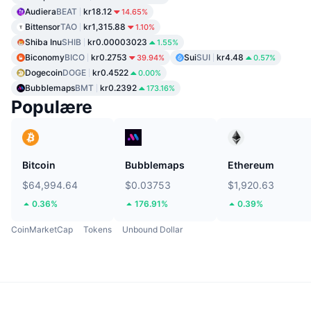
Audiera
BEAT
kr18.12
14.65%
Bittensor
TAO
kr1,315.88
1.10%
Shiba Inu
SHIB
kr0.00003023
1.55%
Biconomy
BICO
kr0.2753
Sui
SUI
kr4.48
39.94%
0.57%
Dogecoin
DOGE
kr0.4522
0.00%
Bubblemaps
BMT
kr0.2392
173.16%
Populære
Bitcoin
Bubblemaps
Ethereum
$64,994.64
$0.03753
$1,920.63
0.36%
176.91%
0.39%
CoinMarketCap
Tokens
Unbound Dollar