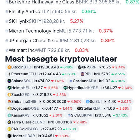
Berkshire Hathaway Inc Class B
BRK.B
3.395,68 kr.
0.87%
Eli Lilly And Co
LLY
7.640,56 kr.
0.66%
SK Hynix
SKHY
928,28 kr.
5.27%
Micron Technology Inc
MU
5.773,71 kr.
0.37%
JPmorgan Chase & Co
JPM
2.310,23 kr.
0.89%
Walmart Inc
WMT
722,88 kr.
0.83%
Mest besøgte kryptovalutaer
Bitcoin
BTC
kr419,009.48
XRP
XRP
kr6.75
0.16%
2.41%
Ethereum
ETH
kr12,404.48
Pi
PI
kr0.5782
0.29%
2.55%
Solana
SOL
kr474.02
Cardano
ADA
kr1.32
1.62%
6.96%
Heima
HEI
kr1.37
Hyperliquid
HYPE
kr364.27
11.56%
2.64%
Zcash
ZEC
kr3,216.23
4.33%
Shiba Inu
SHIB
kr0.00003028
Sui
SUI
kr4.40
4.90%
2.02%
Dogecoin
DOGE
kr0.4477
Stellar
XLM
kr1.06
1.44%
2.66%
Kaspa
KAS
kr0.1652
SKYAI
SKYAI
kr0.5548
2.61%
37.43%
Terra Classic
LUNC
kr0.0003166
2.48%
PAX Gold
PAXG
kr27,487.29
0.23%
Hedera
HBAR
kr0.4451
0.89%