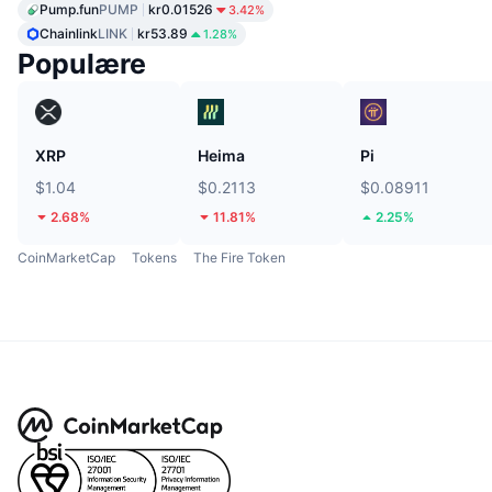
Pump.fun
PUMP
kr0.01526
3.42%
Chainlink
LINK
kr53.89
1.28%
Populære
XRP
Heima
Pi
$1.04
$0.2113
$0.08911
2.68%
11.81%
2.25%
CoinMarketCap
Tokens
The Fire Token