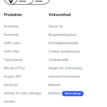
Produkter
Virksomhed
Academy
About us
Annoncér
Brugerbetingelser
CMC Labs
Fortrolighedspolitik
CMC Max
Cookie-præferencer
Topnyheder
Cookiepolitik
Bitcoin ETF'er
Regler for Community
Krypto API
Ansvarsfraskrivelse
DexScan
Metode
Aktiver fra den virkelige
Karriere
We’re hiring!
verden