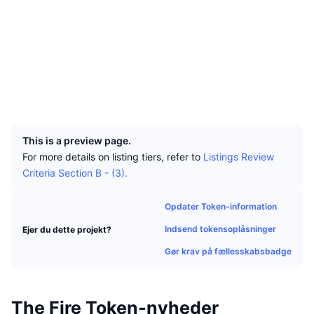
Tophandlere
Artikler
Indstrømninger/udstrømninger på børser
DEX API
Omregner
Sociale medier
Leaderboards
Spot
Kontrakter
0x11C3...D326CE
Stemning
Virksomhed
Nyhedsbrev
Indikatorer
Populære
Derivativer
bscscan.com
Explorers
Priser
CMC Launch
Kommende
Kryptofrygt- og Kryptogrådighedsindeks.
Wallets
UCID
Ressourcer
CMC Labs
20164
Nylig tilføjet
Altcoin-sæsonindeks
This is a preview page.
CMC Max
Vindere & Tabere
Markedscyklusindikatorer
For more details on listing tiers, refer to
Listings Review
Dokumentation
Criteria Section B - (3).
Topnyheder
Mest besøgte
Bitcoin-dominans
FAQ
Opdater Token-information
Telegram-bot
Community-stemning
CoinMarketCap 20-indeks
Indsend tokensoplåsninger
Ejer du dette projekt?
AI-integrationer
Annoncér
Blockchain-rangering
CoinMarketCap 100-indeks
Gør krav på fællesskabsbadge
CMC Agent Hub
Forudsigelsesmarkeder
ETF-pengestrømme
Side-widgets
Markedsplads for færdigheder
The Fire Token-nyheder