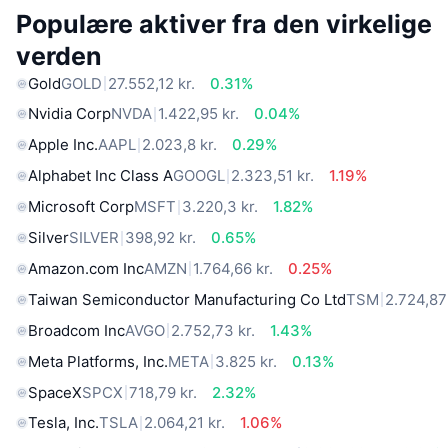
Populære aktiver fra den virkelige
verden
Gold
GOLD
27.552,12 kr.
0.31%
Nvidia Corp
NVDA
1.422,95 kr.
0.04%
Apple Inc.
AAPL
2.023,8 kr.
0.29%
Alphabet Inc Class A
GOOGL
2.323,51 kr.
1.19%
Microsoft Corp
MSFT
3.220,3 kr.
1.82%
Silver
SILVER
398,92 kr.
0.65%
Amazon.com Inc
AMZN
1.764,66 kr.
0.25%
Taiwan Semiconductor Manufacturing Co Ltd
TSM
2.724,87 
Broadcom Inc
AVGO
2.752,73 kr.
1.43%
Meta Platforms, Inc.
META
3.825 kr.
0.13%
SpaceX
SPCX
718,79 kr.
2.32%
Tesla, Inc.
TSLA
2.064,21 kr.
1.06%