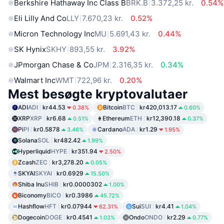
Berkshire Hathaway Inc Class B
BRK.B
3.372,25 kr.
0.54%
Eli Lilly And Co
LLY
7.670,23 kr.
0.52%
Micron Technology Inc
MU
5.691,43 kr.
0.44%
SK Hynix
SKHY
893,55 kr.
3.92%
JPmorgan Chase & Co
JPM
2.316,35 kr.
0.34%
Walmart Inc
WMT
722,96 kr.
0.20%
Mest besøgte kryptovalutaer
ADI
ADI
kr44.53
Bitcoin
BTC
kr420,013.17
0.38%
0.60%
XRP
XRP
kr6.68
Ethereum
ETH
kr12,390.18
0.51%
0.37%
Pi
PI
kr0.5878
Cardano
ADA
kr1.29
3.46%
1.95%
Solana
SOL
kr482.42
1.99%
Hyperliquid
HYPE
kr351.94
2.50%
Zcash
ZEC
kr3,278.20
0.05%
SKYAI
SKYAI
kr0.6929
15.50%
Shiba Inu
SHIB
kr0.0000302
1.00%
Biconomy
BICO
kr0.3986
45.72%
Hashflow
HFT
kr0.07944
Sui
SUI
kr4.41
62.31%
1.04%
Dogecoin
DOGE
kr0.4541
Ondo
ONDO
kr2.29
1.03%
0.77%