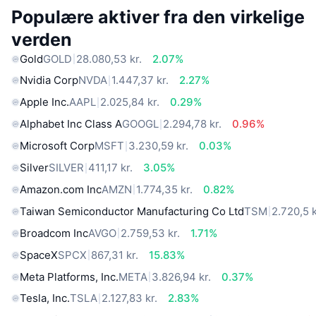
Populære aktiver fra den virkelige
verden
Gold
GOLD
28.080,53 kr.
2.07%
Nvidia Corp
NVDA
1.447,37 kr.
2.27%
Apple Inc.
AAPL
2.025,84 kr.
0.29%
Alphabet Inc Class A
GOOGL
2.294,78 kr.
0.96%
Microsoft Corp
MSFT
3.230,59 kr.
0.03%
Silver
SILVER
411,17 kr.
3.05%
Amazon.com Inc
AMZN
1.774,35 kr.
0.82%
Taiwan Semiconductor Manufacturing Co Ltd
TSM
2.720,5 k
Broadcom Inc
AVGO
2.759,53 kr.
1.71%
SpaceX
SPCX
867,31 kr.
15.83%
Meta Platforms, Inc.
META
3.826,94 kr.
0.37%
Tesla, Inc.
TSLA
2.127,83 kr.
2.83%