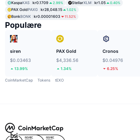
Kaspa
KAS
kr0.1709
Stellar
XLM
kr1.05
2.99%
0.40%
PAX Gold
PAXG
kr28,048.15
1.02%
Bonk
BONK
kr0.00001603
11.52%
Populære
siren
PAX Gold
Cronos
$0.03463
$4,336.56
$0.04976
13.99%
1.34%
6.25%
CoinMarketCap
Tokens
tEXO