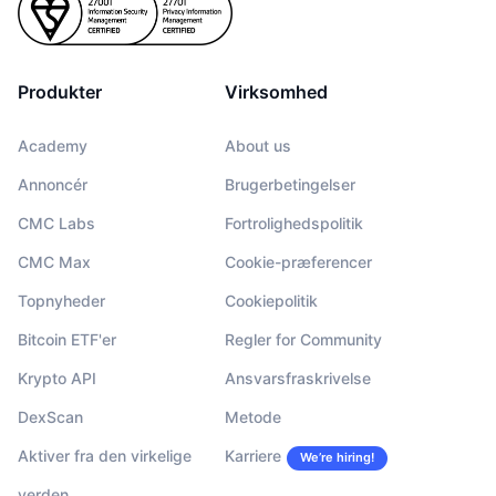
Produkter
Virksomhed
Academy
About us
Annoncér
Brugerbetingelser
CMC Labs
Fortrolighedspolitik
CMC Max
Cookie-præferencer
Topnyheder
Cookiepolitik
Bitcoin ETF'er
Regler for Community
Krypto API
Ansvarsfraskrivelse
DexScan
Metode
Aktiver fra den virkelige
Karriere
We’re hiring!
verden