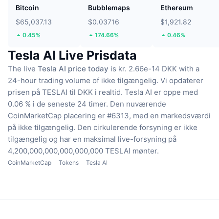
Bitcoin
Bubblemaps
Ethereum
$65,037.13
$0.03716
$1,921.82
0.45%
174.66%
0.46%
Tesla AI Live Prisdata
The live
Tesla AI price today
is kr. 2.66e-14 DKK with a
24-hour trading volume of ikke tilgængelig.
Vi opdaterer
prisen på TESLAI til DKK i realtid.
Tesla AI er oppe med
0.06 % i de seneste 24 timer.
Den nuværende
CoinMarketCap placering er #6313, med en markedsværdi
på ikke tilgængelig.
Den cirkulerende forsyning er ikke
tilgængelig
og har en maksimal live-forsyning på
4,200,000,000,000,000,000 TESLAI mønter.
CoinMarketCap
Tokens
Tesla AI