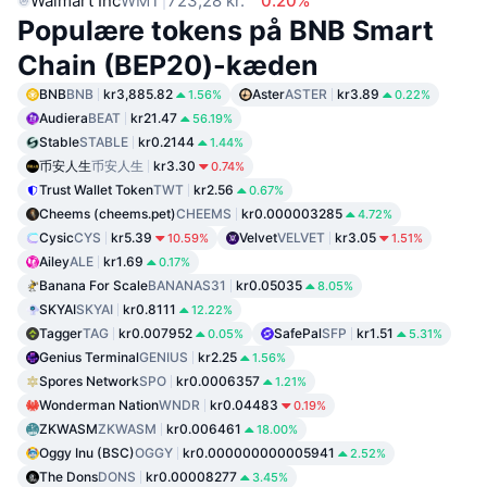
Walmart Inc
WMT
723,28 kr.
0.20%
Populære tokens på BNB Smart
Chain (BEP20)-kæden
BNB
BNB
kr3,885.82
Aster
ASTER
kr3.89
1.56%
0.22%
Audiera
BEAT
kr21.47
56.19%
Stable
STABLE
kr0.2144
1.44%
币安人生
币安人生
kr3.30
0.74%
Trust Wallet Token
TWT
kr2.56
0.67%
Cheems (cheems.pet)
CHEEMS
kr0.000003285
4.72%
Cysic
CYS
kr5.39
Velvet
VELVET
kr3.05
10.59%
1.51%
Ailey
ALE
kr1.69
0.17%
Banana For Scale
BANANAS31
kr0.05035
8.05%
SKYAI
SKYAI
kr0.8111
12.22%
Tagger
TAG
kr0.007952
SafePal
SFP
kr1.51
0.05%
5.31%
Genius Terminal
GENIUS
kr2.25
1.56%
Spores Network
SPO
kr0.0006357
1.21%
Wonderman Nation
WNDR
kr0.04483
0.19%
ZKWASM
ZKWASM
kr0.006461
18.00%
Oggy Inu (BSC)
OGGY
kr0.000000000005941
2.52%
The Dons
DONS
kr0.00008277
3.45%