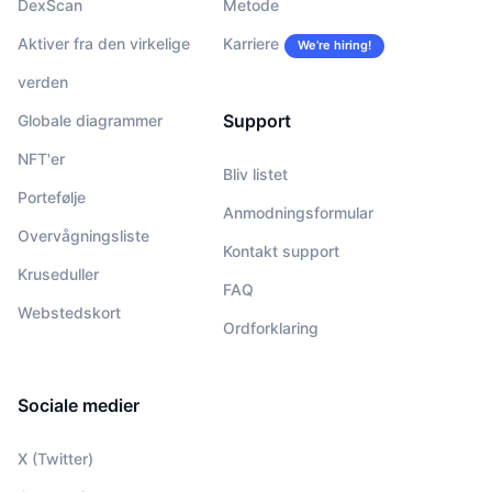
DexScan
Metode
Aktiver fra den virkelige
Karriere
We’re hiring!
verden
Support
Globale diagrammer
NFT'er
Bliv listet
Portefølje
Anmodningsformular
Overvågningsliste
Kontakt support
Kruseduller
FAQ
Webstedskort
Ordforklaring
Sociale medier
X (Twitter)