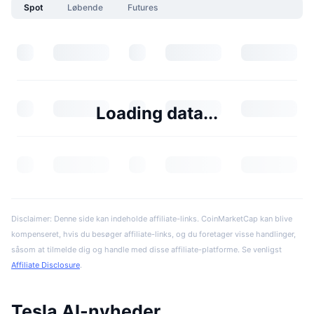
Spot
Løbende
Futures
Loading data...
Disclaimer: Denne side kan indeholde affiliate-links. CoinMarketCap kan blive
kompenseret, hvis du besøger affiliate-links, og du foretager visse handlinger,
såsom at tilmelde dig og handle med disse affiliate-platforme. Se venligst
Affiliate Disclosure
.
Tesla AI-nyheder