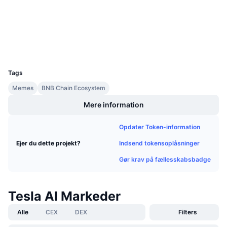
Sociale medier
Kommende salg
Finansieringsrenter
Kontrakter
Lær og tjen
0x594d...279603
Explorers
bscscan.com
Wallets
Kalendere
UCID
28687
ICO-kalender
Tags
Memes
BNB Chain Ecosystem
Begivenhedskalender
Mere information
Opdater Token-information
Indsend tokensoplåsninger
Ejer du dette projekt?
Gør krav på fællesskabsbadge
Tesla AI Markeder
Alle
CEX
DEX
Filters