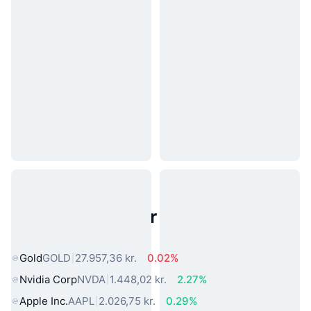
Populære aktiver fra den virkelige
verden
Gold
GOLD
27.957,36 kr.
0.02%
Nvidia Corp
NVDA
1.448,02 kr.
2.27%
Apple Inc.
AAPL
2.026,75 kr.
0.29%