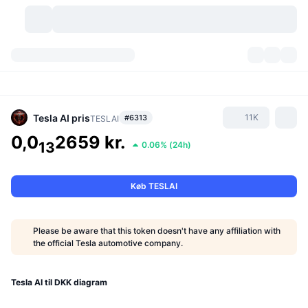
Kryptovaluta
Dashboards
Kryptovaluta
DexScan
Markeder
Rangering
Tesla AI
pris
11K
#6313
TESLAI
0,0
2659 kr.
Signaler
Kryptobørser
13
0.06%
(
24h
)
Kategorier
New
Markedsoversigt
Trending
Community
Historiske snapshots
Spotmarked
Centraliserede børser
Køb TESLAI
Ny
Feeds
API
Tokenoplåsninger
Antal af kryptovalutaer
Spot
Please be aware that this token doesn't have any affiliation with
Vindere
the official Tesla automotive company.
Emner
Udbytte
Produkter
Bitcoin-reserver
Derivativer
API
Meme-udforsker
Lives
Aktiver fra den virkelige verden
BNB-reserver
Produkter
Krypto API
Tesla AI til DKK diagram
Decentrale børser