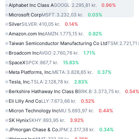
Alphabet Inc Class A
GOOGL
2.295,81 kr.
0.96%
Microsoft Corp
MSFT
3.232,03 kr.
0.03%
Silver
SILVER
410,05 kr.
0.14%
Amazon.com Inc
AMZN
1.775,15 kr.
0.82%
Taiwan Semiconductor Manufacturing Co Ltd
TSM
2.721,71 
Broadcom Inc
AVGO
2.760,76 kr.
1.71%
SpaceX
SPCX
867,7 kr.
15.83%
Meta Platforms, Inc.
META
3.828,65 kr.
0.37%
Tesla, Inc.
TSLA
2.128,78 kr.
2.83%
Berkshire Hathaway Inc Class B
BRK.B
3.373,75 kr.
0.54
Eli Lilly And Co
LLY
7.673,66 kr.
0.52%
Micron Technology Inc
MU
5.693,97 kr.
0.44%
SK Hynix
SKHY
893,95 kr.
3.92%
JPmorgan Chase & Co
JPM
2.317,38 kr.
0.34%