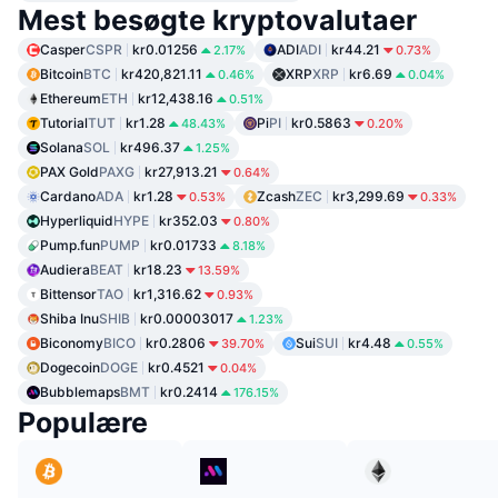
Mest besøgte kryptovalutaer
Casper
CSPR
kr0.01256
ADI
ADI
kr44.21
2.17%
0.73%
Bitcoin
BTC
kr420,821.11
XRP
XRP
kr6.69
0.46%
0.04%
Ethereum
ETH
kr12,438.16
0.51%
Tutorial
TUT
kr1.28
Pi
PI
kr0.5863
48.43%
0.20%
Solana
SOL
kr496.37
1.25%
PAX Gold
PAXG
kr27,913.21
0.64%
Cardano
ADA
kr1.28
Zcash
ZEC
kr3,299.69
0.53%
0.33%
Hyperliquid
HYPE
kr352.03
0.80%
Pump.fun
PUMP
kr0.01733
8.18%
Audiera
BEAT
kr18.23
13.59%
Bittensor
TAO
kr1,316.62
0.93%
Shiba Inu
SHIB
kr0.00003017
1.23%
Biconomy
BICO
kr0.2806
Sui
SUI
kr4.48
39.70%
0.55%
Dogecoin
DOGE
kr0.4521
0.04%
Bubblemaps
BMT
kr0.2414
176.15%
Populære