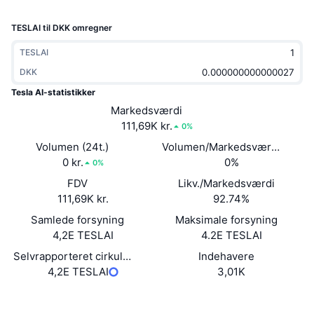
Populære
Krypto-ETF'er
Learn
CMC MCP
TESLAI til DKK omregner
Ny
Bitcoin ETF'er
TESLAI
x402
Nyheder
DKK
Krypto
Ethereum ETF'er
Academy
Tesla AI-statistikker
Markedsværdi
Politik
Teknisk analyse
Undersøgelser
111,69K kr.
0%
Volumen (24t.)
Sport
Volumen/Markedsværdi (24 ti
RSI
Videoer
0 kr.
0%
0%
Finans
FDV
Likv./Markedsværdi
MACD
Ordforklaring
111,69K kr.
92.74%
Teknologi
Samlede forsyning
Maksimale forsyning
Derivativer
Kampagner
4,2E TESLAI
4.2E TESLAI
Selvrapporteret cirkulerende forsyning
Indehavere
NFT
Oversigt
Airdrops
4,2E TESLAI
3,01K
Samlet NFT-statistikker
Hjemmeside
Website
Likvidationer
Diamant-belønninger