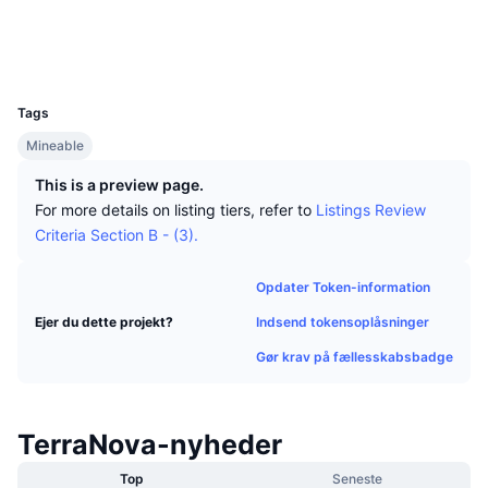
Tophandlere
Artikler
Indstrømninger/udstrømninger på børser
DEX API
Omregner
Sociale medier
Leaderboards
Spot
Explorers
194.87.96.140:3001
Stemning
Virksomhed
Nyhedsbrev
UCID
Indikatorer
Populære
Derivativer
1809
Tags
Priser
CMC Launch
Kommende
Kryptofrygt- og Kryptogrådighedsindeks.
Mineable
Ressourcer
CMC Labs
Nylig tilføjet
Altcoin-sæsonindeks
This is a preview page.
For more details on listing tiers, refer to
Listings Review
CMC Max
Vindere & Tabere
Markedscyklusindikatorer
Criteria Section B - (3).
Dokumentation
Topnyheder
Mest besøgte
Bitcoin-dominans
Opdater Token-information
FAQ
Indsend tokensoplåsninger
Ejer du dette projekt?
Telegram-bot
Community-stemning
CoinMarketCap 20-indeks
Gør krav på fællesskabsbadge
AI-integrationer
Annoncér
Blockchain-rangering
CoinMarketCap 100-indeks
CMC Agent Hub
TerraNova-nyheder
Forudsigelsesmarkeder
ETF-pengestrømme
Side-widgets
Markedsplads for færdigheder
Top
Seneste