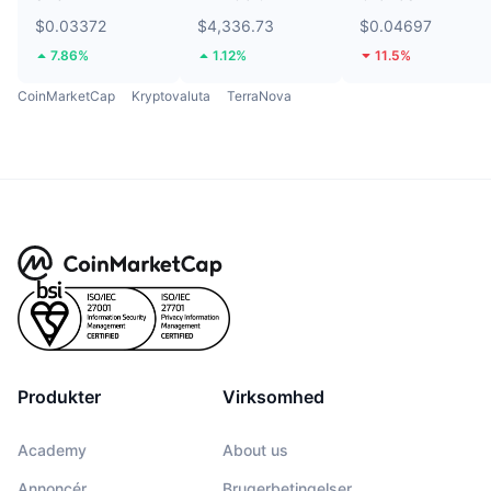
$0.03372
$4,336.73
$0.04697
7.86%
1.12%
11.5%
CoinMarketCap
Kryptovaluta
TerraNova
Produkter
Virksomhed
Academy
About us
Annoncér
Brugerbetingelser