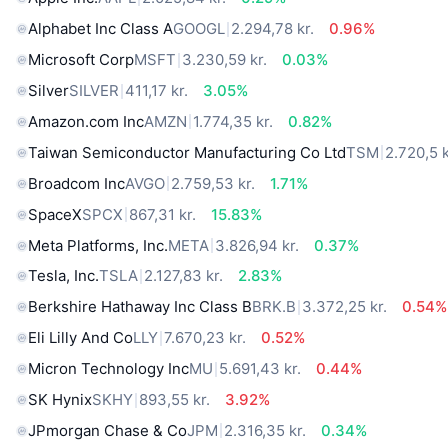
Alphabet Inc Class A
GOOGL
2.294,78 kr.
0.96%
Microsoft Corp
MSFT
3.230,59 kr.
0.03%
Silver
SILVER
411,17 kr.
3.05%
Amazon.com Inc
AMZN
1.774,35 kr.
0.82%
Taiwan Semiconductor Manufacturing Co Ltd
TSM
2.720,5 k
Broadcom Inc
AVGO
2.759,53 kr.
1.71%
SpaceX
SPCX
867,31 kr.
15.83%
Meta Platforms, Inc.
META
3.826,94 kr.
0.37%
Tesla, Inc.
TSLA
2.127,83 kr.
2.83%
Berkshire Hathaway Inc Class B
BRK.B
3.372,25 kr.
0.54%
Eli Lilly And Co
LLY
7.670,23 kr.
0.52%
Micron Technology Inc
MU
5.691,43 kr.
0.44%
SK Hynix
SKHY
893,55 kr.
3.92%
JPmorgan Chase & Co
JPM
2.316,35 kr.
0.34%