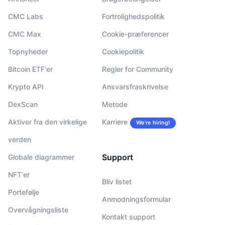
CMC Labs
Fortrolighedspolitik
CMC Max
Cookie-præferencer
Topnyheder
Cookiepolitik
Bitcoin ETF'er
Regler for Community
Krypto API
Ansvarsfraskrivelse
DexScan
Metode
Aktiver fra den virkelige
Karriere
We’re hiring!
verden
Support
Globale diagrammer
NFT'er
Bliv listet
Portefølje
Anmodningsformular
Overvågningsliste
Kontakt support