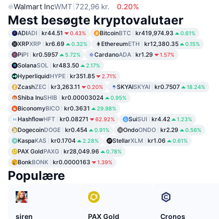
Walmart Inc
WMT
722,96 kr.
0.20%
Mest besøgte kryptovalutaer
ADI
ADI
kr44.51
Bitcoin
BTC
kr419,974.93
0.43%
0.61%
XRP
XRP
kr6.69
Ethereum
ETH
kr12,380.35
0.32%
0.15%
Pi
PI
kr0.5957
Cardano
ADA
kr1.29
5.72%
1.57%
Solana
SOL
kr483.50
2.17%
Hyperliquid
HYPE
kr351.85
2.71%
Zcash
ZEC
kr3,263.11
SKYAI
SKYAI
kr0.7507
0.20%
18.24%
Shiba Inu
SHIB
kr0.00003024
0.95%
Biconomy
BICO
kr0.3631
29.98%
Hashflow
HFT
kr0.08271
Sui
SUI
kr4.42
62.92%
1.23%
Dogecoin
DOGE
kr0.454
Ondo
ONDO
kr2.29
0.91%
0.56%
Kaspa
KAS
kr0.1704
Stellar
XLM
kr1.06
2.28%
0.61%
PAX Gold
PAXG
kr28,049.96
0.78%
Bonk
BONK
kr0.0000163
1.39%
Populære
siren
PAX Gold
Cronos