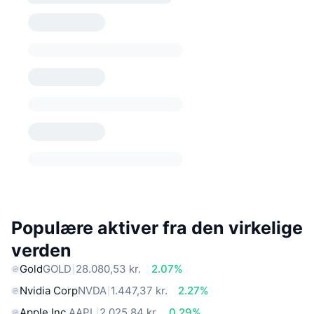
Populære aktiver fra den virkelige
verden
Gold
GOLD
28.080,53 kr.
2.07%
Nvidia Corp
NVDA
1.447,37 kr.
2.27%
Apple Inc.
AAPL
2.025,84 kr.
0.29%