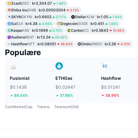
Zcash
ZEC
kr3,304.07
1.66%
Shiba Inu
SHIB
kr0.00003004
2.13%
SKYAI
SKYAI
kr0.6902
Stellar
XLM
kr1.05
27.17%
1.43%
Sui
SUI
kr4.38
Dogecoin
DOGE
kr0.451
0.94%
1.06%
Kaspa
KAS
kr0.1699
Canton
CC
kr0.5843
0.75%
10.95%
Audiera
BEAT
kr13.24
20.42%
Hashflow
HFT
kr0.08051
Ondo
ONDO
kr2.28
38.94%
4.70%
Populære
Fusionist
ETHGas
Hashflow
$0.1436
$0.02447
$0.01241
88.54%
37.86%
38.99%
CoinMarketCap
Tokens
Terareum(Old)