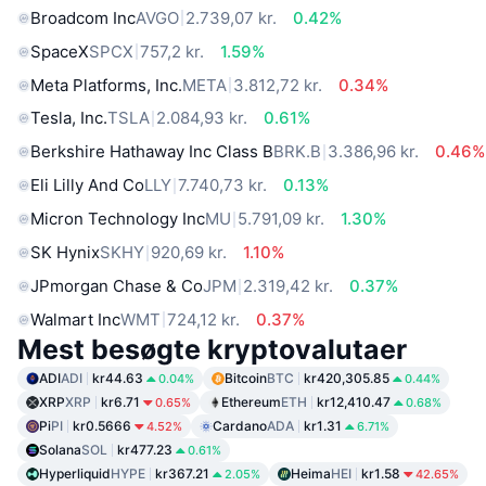
Broadcom Inc
AVGO
2.739,07 kr.
0.42%
SpaceX
SPCX
757,2 kr.
1.59%
Meta Platforms, Inc.
META
3.812,72 kr.
0.34%
Tesla, Inc.
TSLA
2.084,93 kr.
0.61%
Berkshire Hathaway Inc Class B
BRK.B
3.386,96 kr.
0.46%
Eli Lilly And Co
LLY
7.740,73 kr.
0.13%
Micron Technology Inc
MU
5.791,09 kr.
1.30%
SK Hynix
SKHY
920,69 kr.
1.10%
JPmorgan Chase & Co
JPM
2.319,42 kr.
0.37%
Walmart Inc
WMT
724,12 kr.
0.37%
Mest besøgte kryptovalutaer
ADI
ADI
kr44.63
Bitcoin
BTC
kr420,305.85
0.04%
0.44%
XRP
XRP
kr6.71
Ethereum
ETH
kr12,410.47
0.65%
0.68%
Pi
PI
kr0.5666
Cardano
ADA
kr1.31
4.52%
6.71%
Solana
SOL
kr477.23
0.61%
Hyperliquid
HYPE
kr367.21
Heima
HEI
kr1.58
2.05%
42.65%