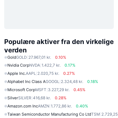
Populære aktiver fra den virkelige
verden
Gold
GOLD
27.967,01 kr.
0.10%
Nvidia Corp
NVDA
1.422,7 kr.
0.17%
Apple Inc.
AAPL
2.020,75 kr.
0.27%
Alphabet Inc Class A
GOOGL
2.324,48 kr.
0.18%
Microsoft Corp
MSFT
3.227,29 kr.
0.45%
Silver
SILVER
416,68 kr.
0.28%
Amazon.com Inc
AMZN
1.772,86 kr.
0.40%
Taiwan Semiconductor Manufacturing Co Ltd
TSM
2.729,25 