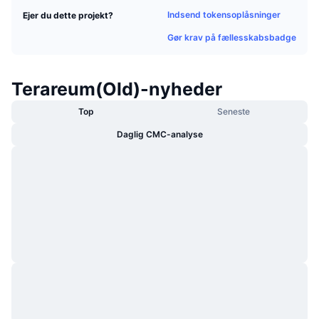
Populære
Krypto-ETF'er
Indsend tokensoplåsninger
Ejer du dette projekt?
Learn
CMC MCP
Gør krav på fællesskabsbadge
Ny
Bitcoin ETF'er
x402
Nyheder
Krypto
Ethereum ETF'er
Terareum(Old)-nyheder
Academy
Top
Seneste
Politik
Teknisk analyse
Undersøgelser
Daglig CMC-analyse
Sport
RSI
Videoer
Finans
MACD
Ordforklaring
Teknologi
Derivativer
Kampagner
NFT
Oversigt
Airdrops
Samlet NFT-statistikker
Likvidationer
Diamant-belønninger