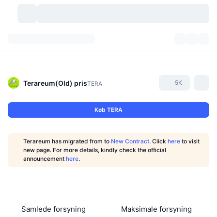
Kryptovaluta
Dashboards
Kryptovaluta
DexScan
Markeder
Rangering
Terareum(Old)
pris
5K
TERA
Signaler
Kryptobørser
Kategorier
New
Markedsoversigt
Køb TERA
Trending
Community
Historiske snapshots
Spotmarked
Centraliserede børser
Terareum has migrated from to
New Contract
. Click
here
to visit
Ny
Feeds
API
Tokenoplåsninger
Antal af kryptovalutaer
new page. For more details, kindly check the official
Spot
announcement
here
.
Vindere
Emner
Udbytte
Produkter
Bitcoin-reserver
Derivativer
API
Meme-udforsker
Lives
Aktiver fra den virkelige verden
BNB-reserver
Produkter
Krypto API
Decentrale børser
Samlede forsyning
Maksimale forsyning