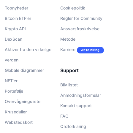
Topnyheder
Cookiepolitik
Bitcoin ETF'er
Regler for Community
Krypto API
Ansvarsfraskrivelse
DexScan
Metode
Aktiver fra den virkelige
Karriere
We’re hiring!
verden
Support
Globale diagrammer
NFT'er
Bliv listet
Portefølje
Anmodningsformular
Overvågningsliste
Kontakt support
Kruseduller
FAQ
Webstedskort
Ordforklaring