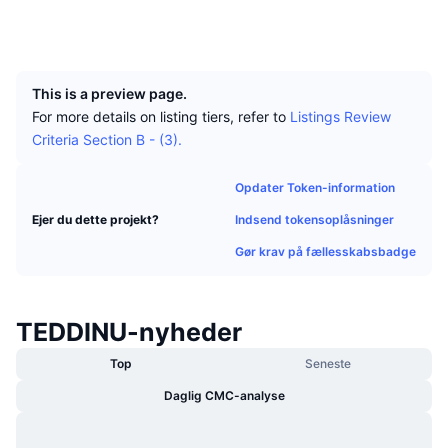
Tophandlere
Artikler
Indstrømninger/udstrømninger på børser
DEX API
Omregner
Sociale medier
Leaderboards
Spot
UCID
21271
Stemning
Virksomhed
Nyhedsbrev
Indikatorer
Populære
Derivativer
This is a preview page.
Priser
CMC Launch
Kommende
Kryptofrygt- og Kryptogrådighedsindeks.
For more details on listing tiers, refer to
Listings Review
Criteria Section B - (3).
Ressourcer
CMC Labs
Nylig tilføjet
Altcoin-sæsonindeks
Opdater Token-information
CMC Max
Vindere & Tabere
Markedscyklusindikatorer
Indsend tokensoplåsninger
Ejer du dette projekt?
Dokumentation
Topnyheder
Gør krav på fællesskabsbadge
Mest besøgte
Bitcoin-dominans
FAQ
Telegram-bot
Community-stemning
CoinMarketCap 20-indeks
TEDDINU-nyheder
AI-integrationer
Annoncér
Blockchain-rangering
CoinMarketCap 100-indeks
Top
Seneste
CMC Agent Hub
Daglig CMC-analyse
Forudsigelsesmarkeder
ETF-pengestrømme
Side-widgets
Markedsplads for færdigheder