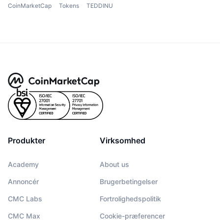
CoinMarketCap
Tokens
TEDDINU
Produkter
Virksomhed
Academy
About us
Annoncér
Brugerbetingelser
CMC Labs
Fortrolighedspolitik
CMC Max
Cookie-præferencer