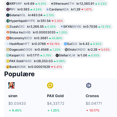
XRP
XRP
kr6.69
Ethereum
ETH
kr12,385.91
0.41%
0.23%
Pi
PI
kr0.593
Cardano
ADA
kr1.29
4.24%
1.67%
Solana
SOL
kr483.04
2.13%
Hyperliquid
HYPE
kr351.54
2.50%
Zcash
ZEC
kr3,266.55
SKYAI
SKYAI
kr0.7036
0.35%
13.75%
Shiba Inu
SHIB
kr0.00003035
1.20%
Biconomy
BICO
kr0.3681
43.80%
Hashflow
HFT
kr0.0786
Sui
SUI
kr4.42
59.76%
0.92%
Dogecoin
DOGE
kr0.4546
Ondo
ONDO
kr2.28
1.20%
0.03%
Kaspa
KAS
kr0.1711
Stellar
XLM
kr1.06
2.76%
0.55%
PAX Gold
PAXG
kr28,053.03
0.96%
Bonk
BONK
kr0.00001629
5.47%
Populære
siren
PAX Gold
Cronos
$0.03433
$4,337.72
$0.04771
9.45%
1.25%
10.17%