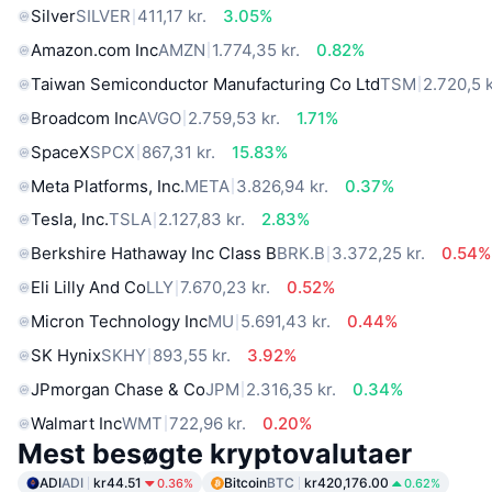
Silver
SILVER
411,17 kr.
3.05%
Amazon.com Inc
AMZN
1.774,35 kr.
0.82%
Taiwan Semiconductor Manufacturing Co Ltd
TSM
2.720,5 k
Broadcom Inc
AVGO
2.759,53 kr.
1.71%
SpaceX
SPCX
867,31 kr.
15.83%
Meta Platforms, Inc.
META
3.826,94 kr.
0.37%
Tesla, Inc.
TSLA
2.127,83 kr.
2.83%
Berkshire Hathaway Inc Class B
BRK.B
3.372,25 kr.
0.54%
Eli Lilly And Co
LLY
7.670,23 kr.
0.52%
Micron Technology Inc
MU
5.691,43 kr.
0.44%
SK Hynix
SKHY
893,55 kr.
3.92%
JPmorgan Chase & Co
JPM
2.316,35 kr.
0.34%
Walmart Inc
WMT
722,96 kr.
0.20%
Mest besøgte kryptovalutaer
ADI
ADI
kr44.51
Bitcoin
BTC
kr420,176.00
0.36%
0.62%