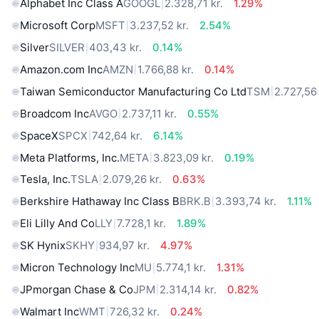
Alphabet Inc Class A
GOOGL
2.328,71 kr.
1.29%
Microsoft Corp
MSFT
3.237,52 kr.
2.54%
Silver
SILVER
403,43 kr.
0.14%
Amazon.com Inc
AMZN
1.766,88 kr.
0.14%
Taiwan Semiconductor Manufacturing Co Ltd
TSM
2.727,56 
Broadcom Inc
AVGO
2.737,11 kr.
0.55%
SpaceX
SPCX
742,64 kr.
6.14%
Meta Platforms, Inc.
META
3.823,09 kr.
0.19%
Tesla, Inc.
TSLA
2.079,26 kr.
0.63%
Berkshire Hathaway Inc Class B
BRK.B
3.393,74 kr.
1.11%
Eli Lilly And Co
LLY
7.728,1 kr.
1.89%
SK Hynix
SKHY
934,97 kr.
4.97%
Micron Technology Inc
MU
5.774,1 kr.
1.31%
JPmorgan Chase & Co
JPM
2.314,14 kr.
0.82%
Walmart Inc
WMT
726,32 kr.
0.24%