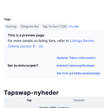
Tophandlere
Artikler
Indstrømninger/udstrømninger på børser
DEX API
Omregner
Sociale medier
Leaderboards
Spot
UCID
33153
Stemning
Virksomhed
Nyhedsbrev
Indikatorer
Populære
Derivativer
Tags
Priser
CMC Launch
Gaming
Telegram Bot
Tap To Earn (T2E)
Vis alle
Kommende
Kryptofrygt- og Kryptogrådighedsindeks.
This is a preview page.
Ressourcer
CMC Labs
Nylig tilføjet
Altcoin-sæsonindeks
For more details on listing tiers, refer to
Listings Review
Criteria Section B - (3).
CMC Max
Vindere & Tabere
Markedscyklusindikatorer
Dokumentation
Opdater Token-information
Topnyheder
Mest besøgte
Bitcoin-dominans
Indsend tokensoplåsninger
Ejer du dette projekt?
FAQ
Telegram-bot
Gør krav på fællesskabsbadge
Community-stemning
CoinMarketCap 20-indeks
AI-integrationer
Annoncér
Blockchain-rangering
CoinMarketCap 100-indeks
Tapswap-nyheder
CMC Agent Hub
Forudsigelsesmarkeder
Top
Seneste
ETF-pengestrømme
Side-widgets
Markedsplads for færdigheder
Daglig CMC-analyse