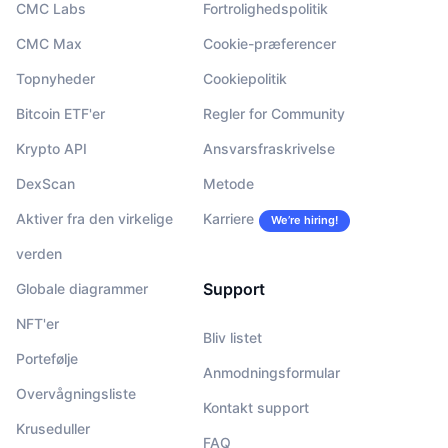
CMC Labs
Fortrolighedspolitik
CMC Max
Cookie-præferencer
Topnyheder
Cookiepolitik
Bitcoin ETF'er
Regler for Community
Krypto API
Ansvarsfraskrivelse
DexScan
Metode
Aktiver fra den virkelige
Karriere
We’re hiring!
verden
Support
Globale diagrammer
NFT'er
Bliv listet
Portefølje
Anmodningsformular
Overvågningsliste
Kontakt support
Kruseduller
FAQ