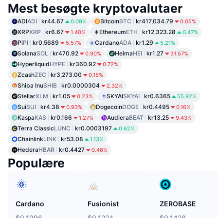
Mest besøgte kryptovalutaer
ADI
ADI
kr44.67
Bitcoin
BTC
kr417,034.79
0.09%
0.05%
XRP
XRP
kr6.67
Ethereum
ETH
kr12,323.28
1.40%
0.47%
Pi
PI
kr0.5689
Cardano
ADA
kr1.29
5.57%
5.21%
Solana
SOL
kr470.92
Heima
HEI
kr1.27
0.90%
31.57%
Hyperliquid
HYPE
kr360.92
0.72%
Zcash
ZEC
kr3,273.00
0.15%
Shiba Inu
SHIB
kr0.0000304
2.32%
Stellar
XLM
kr1.05
SKYAI
SKYAI
kr0.6365
0.23%
55.92%
Sui
SUI
kr4.38
Dogecoin
DOGE
kr0.4495
0.93%
0.16%
Kaspa
KAS
kr0.166
Audiera
BEAT
kr13.25
1.27%
9.43%
Terra Classic
LUNC
kr0.0003197
0.62%
Chainlink
LINK
kr53.08
1.13%
Hedera
HBAR
kr0.4427
0.46%
Populære
Cardano
Fusionist
ZEROBASE
$0.1996
$0.1224
$0.1428