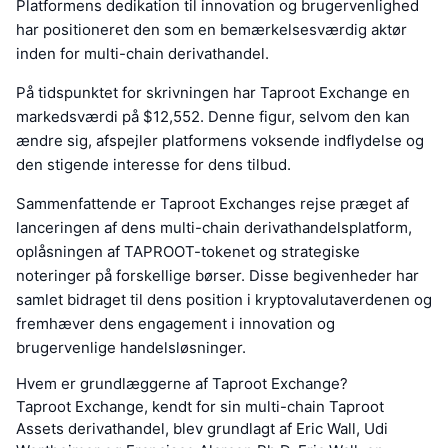
Platformens dedikation til innovation og brugervenlighed
har positioneret den som en bemærkelsesværdig aktør
inden for multi-chain derivathandel.
På tidspunktet for skrivningen har Taproot Exchange en
markedsværdi på $12,552. Denne figur, selvom den kan
ændre sig, afspejler platformens voksende indflydelse og
den stigende interesse for dens tilbud.
Sammenfattende er Taproot Exchanges rejse præget af
lanceringen af dens multi-chain derivathandelsplatform,
oplåsningen af TAPROOT-tokenet og strategiske
noteringer på forskellige børser. Disse begivenheder har
samlet bidraget til dens position i kryptovalutaverdenen og
fremhæver dens engagement i innovation og
brugervenlige handelsløsninger.
Hvem er grundlæggerne af Taproot Exchange?
Taproot Exchange, kendt for sin multi-chain Taproot
Assets derivathandel, blev grundlagt af Eric Wall, Udi