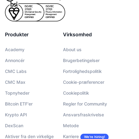
Produkter
Virksomhed
Academy
About us
Annoncér
Brugerbetingelser
CMC Labs
Fortrolighedspolitik
CMC Max
Cookie-præferencer
Topnyheder
Cookiepolitik
Bitcoin ETF'er
Regler for Community
Krypto API
Ansvarsfraskrivelse
DexScan
Metode
Aktiver fra den virkelige
Karriere
We’re hiring!