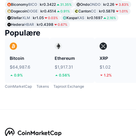
Biconomy
BICO
kr0.3422
Ondo
ONDO
kr2.26
31.35%
3.83%
Dogecoin
DOGE
kr0.4514
Canton
CC
kr0.5878
0.91%
1.01%
Stellar
XLM
kr1.05
Kaspa
KAS
kr0.1697
0.03%
2.16%
Hedera
HBAR
kr0.4398
0.67%
Populære
Bitcoin
Ethereum
XRP
$64,987.6
$1,917.31
$1.02
0.9%
0.56%
1.2%
CoinMarketCap
Tokens
Taproot Exchange