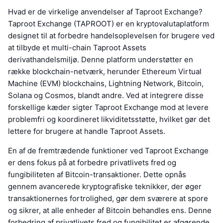
Hvad er de virkelige anvendelser af Taproot Exchange?
Taproot Exchange (TAPROOT) er en kryptovalutaplatform
designet til at forbedre handelsoplevelsen for brugere ved
at tilbyde et multi-chain Taproot Assets
derivathandelsmiljø. Denne platform understøtter en
række blockchain-netværk, herunder Ethereum Virtual
Machine (EVM) blockchains, Lightning Network, Bitcoin,
Solana og Cosmos, blandt andre. Ved at integrere disse
forskellige kæder sigter Taproot Exchange mod at levere
problemfri og koordineret likviditetsstøtte, hvilket gør det
lettere for brugere at handle Taproot Assets.
En af de fremtrædende funktioner ved Taproot Exchange
er dens fokus på at forbedre privatlivets fred og
fungibiliteten af Bitcoin-transaktioner. Dette opnås
gennem avancerede kryptografiske teknikker, der øger
transaktionernes fortrolighed, gør dem sværere at spore
og sikrer, at alle enheder af Bitcoin behandles ens. Denne
forbedring af privatlivets fred og fungibilitet er afgørende