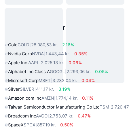
Populære aktiver fra den virkelige
verden
Gold
GOLD
28.080,53 kr.
2.16%
Nvidia Corp
NVDA
1.443,44 kr.
0.35%
Apple Inc.
AAPL
2.025,13 kr.
0.06%
Alphabet Inc Class A
GOOGL
2.293,06 kr.
0.05%
Microsoft Corp
MSFT
3.232,04 kr.
0.04%
Silver
SILVER
411,17 kr.
3.19%
Amazon.com Inc
AMZN
1.774,14 kr.
0.11%
Taiwan Semiconductor Manufacturing Co Ltd
TSM
2.720,47
Broadcom Inc
AVGO
2.753,07 kr.
0.47%
SpaceX
SPCX
857,19 kr.
0.50%