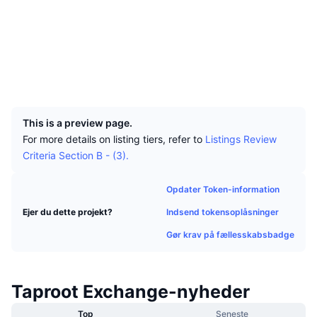
Tophandlere
Artikler
Indstrømninger/udstrømninger på børser
DEX API
Omregner
Sociale medier
Leaderboards
Spot
Kontrakter
0x07B7...bDf513
Stemning
Virksomhed
Nyhedsbrev
Indikatorer
Populære
Derivativer
Explorers
etherscan.io
Wallets
Priser
CMC Launch
Kommende
Kryptofrygt- og Kryptogrådighedsindeks.
UCID
29858
Ressourcer
CMC Labs
Nylig tilføjet
Altcoin-sæsonindeks
This is a preview page.
For more details on listing tiers, refer to
Listings Review
CMC Max
Vindere & Tabere
Markedscyklusindikatorer
Criteria Section B - (3).
Dokumentation
Topnyheder
Mest besøgte
Bitcoin-dominans
Opdater Token-information
FAQ
Telegram-bot
Indsend tokensoplåsninger
Ejer du dette projekt?
Community-stemning
CoinMarketCap 20-indeks
Gør krav på fællesskabsbadge
AI-integrationer
Annoncér
Blockchain-rangering
CoinMarketCap 100-indeks
CMC Agent Hub
Taproot Exchange-nyheder
Forudsigelsesmarkeder
ETF-pengestrømme
Side-widgets
Markedsplads for færdigheder
Top
Seneste