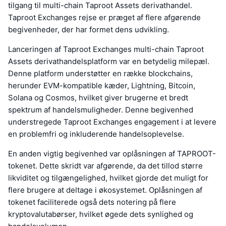
tilgang til multi-chain Taproot Assets derivathandel.
Taproot Exchanges rejse er præget af flere afgørende
begivenheder, der har formet dens udvikling.
Lanceringen af Taproot Exchanges multi-chain Taproot
Assets derivathandelsplatform var en betydelig milepæl.
Denne platform understøtter en række blockchains,
herunder EVM-kompatible kæder, Lightning, Bitcoin,
Solana og Cosmos, hvilket giver brugerne et bredt
spektrum af handelsmuligheder. Denne begivenhed
understregede Taproot Exchanges engagement i at levere
en problemfri og inkluderende handelsoplevelse.
En anden vigtig begivenhed var oplåsningen af TAPROOT-
tokenet. Dette skridt var afgørende, da det tillod større
likviditet og tilgængelighed, hvilket gjorde det muligt for
flere brugere at deltage i økosystemet. Oplåsningen af
tokenet faciliterede også dets notering på flere
kryptovalutabørser, hvilket øgede dets synlighed og