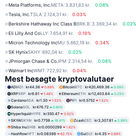
Meta Platforms, Inc.
META
3.831,83 kr.
0.08%
Tesla, Inc.
TSLA
2.124,31 kr.
0.03%
Berkshire Hathaway Inc Class B
BRK.B
3.369,34 kr.
0.02
Eli Lilly And Co
LLY
7.654,91 kr.
0.19%
Micron Technology Inc
MU
5.662,18 kr.
0.34%
SK Hynix
SKHY
892,04 kr.
0.02%
JPmorgan Chase & Co
JPM
2.314,54 kr.
0.08%
Walmart Inc
WMT
722,92 kr.
0.04%
Mest besøgte kryptovalutaer
ADI
ADI
kr44.36
Bitcoin
BTC
kr420,469.36
0.69%
0.59%
XRP
XRP
kr6.61
Ethereum
ETH
kr12,403.64
1.48%
0.25%
Cardano
ADA
kr1.30
Pi
PI
kr0.5752
1.52%
1.52%
Solana
SOL
kr476.72
0.80%
Hyperliquid
HYPE
kr350.47
3.52%
SKYAI
SKYAI
kr0.7759
Zcash
ZEC
kr3,307.81
18.41%
2.99%
Shiba Inu
SHIB
kr0.0000299
1.62%
Hashflow
HFT
kr0.08396
Sui
SUI
kr4.35
62.75%
0.69%