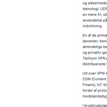
og sikkerheden
teknologi, UDP
en mere fri, s
anvendelse på 
indvirkning.
En af de primæ
tjenester, ke
almindelige be
og privatliv g
Tachyon VPN pr
distribuerede
Ud over VPN-tj
CDN (Content D
Finans), IoT (
fordel af proto
modstandsdygt
I kryptovaluta