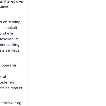
smitteres over
ilket
ol en staking
 en enkelt
orstyrre
tokollen, at
enne staking
kets samlede
b, opererer
t
r at
pejler en
yttelse mod et
e enklaver og