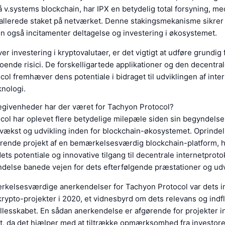
v.systems blockchain, har IPX en betydelig total forsyning, me
 allerede staket på netværket. Denne stakingsmekanisme sikrer
n også incitamenter deltagelse og investering i økosystemet.
 investering i kryptovalutaer, er det vigtigt at udføre grundig
oende risici. De forskelligartede applikationer og den decentral
ol fremhæver dens potentiale i bidraget til udviklingen af inter
nologi.
egivenheder har der været for Tachyon Protocol?
ol har oplevet flere betydelige milepæle siden sin begyndelse,
 vækst og udvikling inden for blockchain-økosystemet. Oprindel
ørende projekt af en bemærkelsesværdig blockchain-platform, h
s potentiale og innovative tilgang til decentrale internetproto
ndelse banede vejen for dets efterfølgende præstationer og udv
rkelsesværdige anerkendelser for Tachyon Protocol var dets i
 krypto-projekter i 2020, et vidnesbyrd om dets relevans og indfl
lesskabet. En sådan anerkendelse er afgørende for projekter i
, da det hjælper med at tiltrække opmærksomhed fra investorer