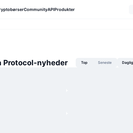
ryptobørser
Community
API
Produkter
 Protocol-nyheder
Top
Seneste
Dagli