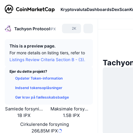
Kryptovaluta
Dashboards
DexScan
K
Tachyon Protocol
2K
IPX
This is a preview page.
For more details on listing tiers, refer to
Listings Review Criteria Section B - (3).
Tachyon
Ejer du dette projekt?
Opdater Token-information
Indsend tokensoplåsninger
Gør krav på fællesskabsbadge
Samlede forsyning
Maksimale forsyning
1B IPX
1.5B IPX
Cirkulerende forsyning
266,85M IPX