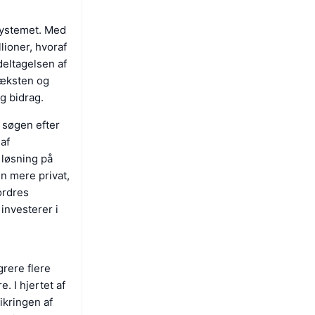
osystemet. Med
lioner, hvoraf
deltagelsen af
væksten og
g bidrag.
 søgen efter
 af
 løsning på
en mere privat,
ordres
investerer i
grere flere
. I hjertet af
ikringen af