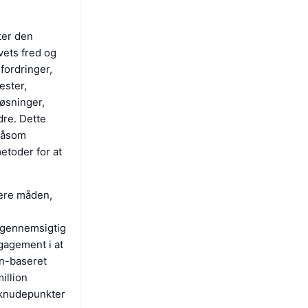
ter den
vets fred og
fordringer,
ester,
løsninger,
re. Dette
 såsom
etoder for at
nere måden,
g gennemsigtig
gagement i at
in-baseret
illion
 knudepunkter