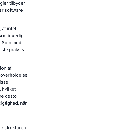
gier tilbyder
er software
 at intet
kontinuerlig
e. Som med
dste praksis
ion af
, overholdelse
isse
 hvilket
ke desto
igtighed, når
re strukturen