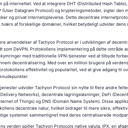
 på internettet. Ved at integrere DHT (Distributed Hash Table),
 (User Datagram Protocol) og krypteringsmetoder, sigter den m
ikker og privat internetoplevelse. Dette decentrale internetproto
tværs af forskellige domæner, hvilket betydeligt udvider dens 
re anvendelser af Tachyon Protocol er i udviklingen af decent
ndt som DeVPN. Protokollens implementering på dette område a
kymringer med traditionelle VPN-tjenester ved at tilbyde forbe
ennem decentralisering. Med over en million brugere på verdens
otokollens effektivitet og popularitet, ved at give adgang til o
 knudepunkter.
enester udvider Tachyon Protocol sin nytte til flere andre felte
elivery Networks), decentrale lagringsløsninger, DeFi (Decent
Internet of Things) og DNS (Domain Name System). Disse applik
kollens decentrale natur, hvilket bidrager til mere sikre, effekti
ige systemer sammenlignet med deres centraliserede modpar
ens verden spiller Tachyon Protocols native valuta, IPX, en afgø