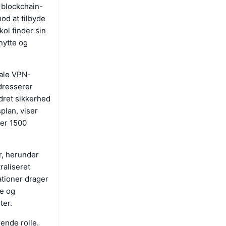
 blockchain-
od at tilbyde
kol finder sin
nytte og
rale VPN-
dresserer
dret sikkerhed
plan, viser
ver 1500
r, herunder
raliseret
ationer drager
ve og
ter.
rende rolle.