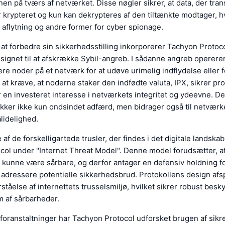
n på tværs af netværket. Disse nøgler sikrer, at data, der tran
r krypteret og kun kan dekrypteres af den tiltænkte modtager, hv
aflytning og andre former for cyber spionage.
 at forbedre sin sikkerhedsstilling inkorporerer Tachyon Protoc
ignet til at afskrække Sybil-angreb. I sådanne angreb opererer
re noder på et netværk for at udøve urimelig indflydelse eller f
 at kræve, at noderne staker den indfødte valuta, IPX, sikrer pro
 en investeret interesse i netværkets integritet og ydeevne. D
kker ikke kun ondsindet adfærd, men bidrager også til netvær
ålidelighed.
 af de forskelligartede trusler, der findes i det digitale landska
col under "Internet Threat Model". Denne model forudsætter, a
kunne være sårbare, og derfor antager en defensiv holdning fo
adressere potentielle sikkerhedsbrud. Protokollens design afs
ståelse af internettets trusselsmiljø, hvilket sikrer robust besk
m af sårbarheder.
foranstaltninger har Tachyon Protocol udforsket brugen af sikr