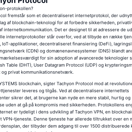
yon Protocol
on-protokollen?
ol fremstår som et decentraliseret internetprotokol, der udnyt
ag af blockchain-teknologi for at forbedre sikkerheden, privatli
 af internetkommunikation. Det er designet til at adressere de ud
lle internetprotokoller står overfor, ved at tilbyde en række tjen
IoT-applikationer, decentraliseret finansiering (DeFi), lagrings
ingsnetværk (CDN) og domænenavnesystemer (DNS) blandt and
emærkelsesværdigt for sin adoption af avancerede teknologier
ash Table (DHT), User Datagram Protocol (UDP) og krypteringsm
rt og privat kommunikationsnetværk.
YSTEMS blockchain, sigter Tachyon Protocol mod at revolutio
ttjenester leveres og tilgås. Ved at decentralisere internettets
ter sikrer det, at brugerne kan nyde en mere stabil, hurtig o
lse uden at gå på kompromis med sikkerheden. Protokollens en
internet er tydeligt i dens udvikling af Tachyon VPN, en blockcha
t VPN-tjeneste. Denne tjeneste har allerede tiltrukket over en m
rdensplan, der tilbyder dem adgang til over 1500 distribuerede