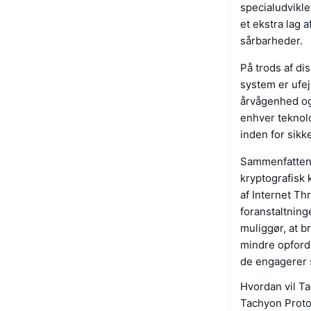
specialudvikle
et ekstra lag 
sårbarheder.
På trods af di
system er ufej
årvågenhed og
enhver teknolo
inden for sikk
Sammenfattend
kryptografisk 
af Internet Th
foranstaltning
muliggør, at b
mindre opfordr
de engagerer s
Hvordan vil Ta
Tachyon Protoc