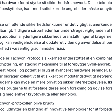
t hardware for at styrke sit sikkerhedsframework. Disse teknolo
af beskyttelse, især mod sofistikerede angreb, der måske udnytt
sse omfattende sikkerhedsfunktioner er det vigtigt at anerkende,
lbarligt. Tidligere sårbarheder har understreget vigtigheden af 
 adoption af yderligere sikkerhedsforanstaltninger af brugern
gi kan vedligeholdelse af opdateret viden og anvendelse af be
erhed i væsentlig grad mindske risici.
e er Tachyon Protocols sikkerhed understøttet af en kombinat
kryptering, en staking mekanisme til at forebygge Sybil-angreb
reat Model, og potentiel brug af avanceret hardwareløsninger. D
er bidrager kollektivt til et sikkert og modstandsdygtigt netværk,
rugerne kan nyde en mere privat og sikker internetoplevelse. Ik
es brugerne til at foretage deres egen forskning og udvise fors
ig med enhver kryptovaluta eller teknologi.
chyon-protokollen blive brugt?
ol udnytter en blanding af innovative teknologier for at forbed