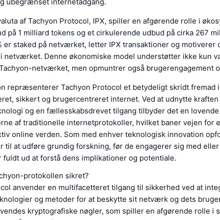
 og ubegrænset internetadgang.
aluta af Tachyon Protocol, IPX, spiller en afgørende rolle i øk
d på 1 milliard tokens og et cirkulerende udbud på cirka 267 mil
er staked på netværket, letter IPX transaktioner og motiverer 
i netværket. Denne økonomiske model understøtter ikke kun 
af Tachyon-netværket, men opmuntrer også brugerengagement o
n repræsenterer Tachyon Protocol et betydeligt skridt fremad i
eret, sikkert og brugercentreret internet. Ved at udnytte kraften
nologi og en fællesskabsdrevet tilgang tilbyder det en lovende
e af traditionelle internetprotokoller, hvilket baner vejen for 
ektiv online verden. Som med enhver teknologisk innovation opf
 til at udføre grundig forskning, før de engagerer sig med eller 
 fuldt ud at forstå dens implikationer og potentiale.
chyon-protokollen sikret?
ol anvender en multifacetteret tilgang til sikkerhed ved at inte
nologier og metoder for at beskytte sit netværk og dets brugere
vendes kryptografiske nøgler, som spiller en afgørende rolle i s