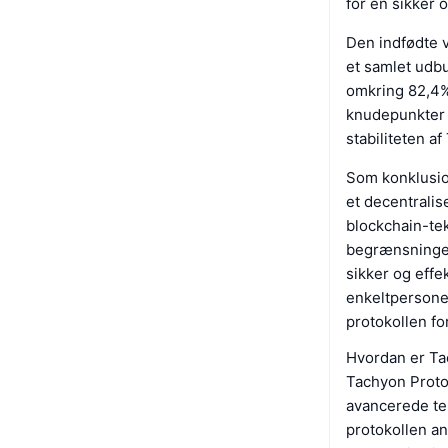
for en sikker
Den indfødte v
et samlet udbu
omkring 82,4% 
knudepunkter 
stabiliteten 
Som konklusio
et decentralis
blockchain-tek
begrænsningern
sikker og eff
enkeltpersoner
protokollen for
Hvordan er Ta
Tachyon Protoc
avancerede tek
protokollen an