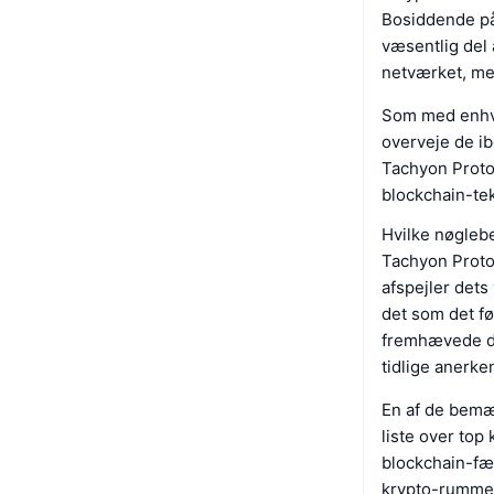
Bosiddende på 
væsentlig del
netværket, me
Som med enhver
overveje de ib
Tachyon Protoc
blockchain-tek
Hvilke nøgleb
Tachyon Protoc
afspejler dets
det som det f
fremhævede det
tidlige anerke
En af de bemæ
liste over top
blockchain-fæl
krypto-rummet