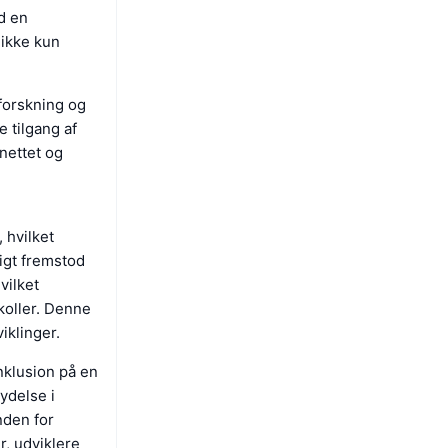
d en
 ikke kun
 forskning og
e tilgang af
nettet og
 hvilket
igt fremstod
vilket
koller. Denne
iklinger.
nklusion på en
ydelse i
nden for
, udviklere