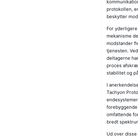
kommunikatione
protokollen, e
beskytter mod 
For yderligere
mekanisme des
modstander fle
tjenesten. Ved
deltagerne har
proces afskræ
stabilitet og p
I anerkendelse
Tachyon Proto
endesystemer 
forebyggende 
omfattende for
bredt spektru
Ud over disse 