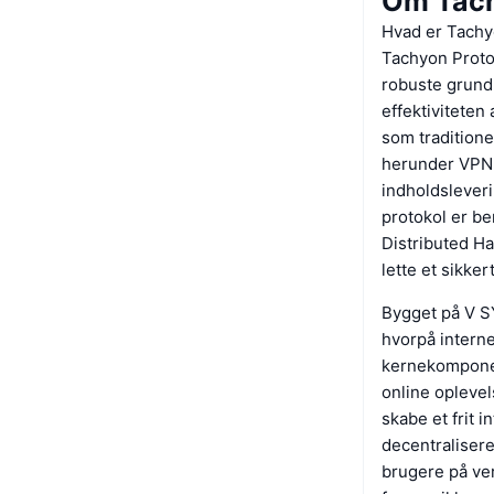
Om Tach
Hvad er Tachy
Tachyon Protoc
robuste grundl
effektiviteten
som traditione
herunder VPN, 
indholdslever
protokol er b
Distributed H
lette et sikke
Bygget på V S
hvorpå interne
kernekomponen
online opleve
skabe et frit 
decentralisere
brugere på ve