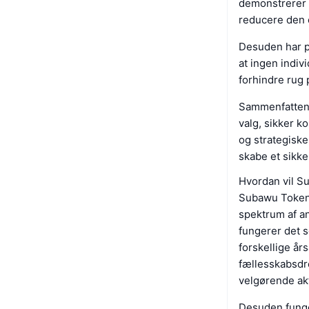
demonstrerer 
reducere den c
Desuden har pr
at ingen indiv
forhindre rug p
Sammenfattend
valg, sikker k
og strategiske
skabe et sikke
Hvordan vil S
Subawu Token 
spektrum af an
fungerer det s
forskellige år
fællesskabsdre
velgørende akt
Desuden funge