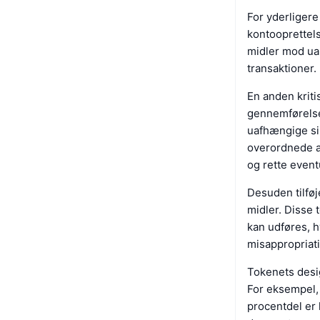
For yderliger
kontooprettels
midler mod uau
transaktioner.
En anden krit
gennemførelse
uafhængige si
overordnede ar
og rette event
Desuden tilføj
midler. Disse 
kan udføres, h
misappropriati
Tokenets desig
For eksempel, 
procentdel er 