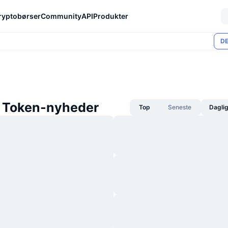
ryptobørser
Community
API
Produkter
DE
 Token-nyheder
Top
Seneste
Dagli