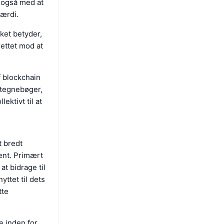
 også med at
værdi.
lket betyder,
rettet mod at
 blockchain
 tegnebøger,
ektivt til at
t bredt
ent. Primært
at bidrage til
ttet til dets
tte
 inden for