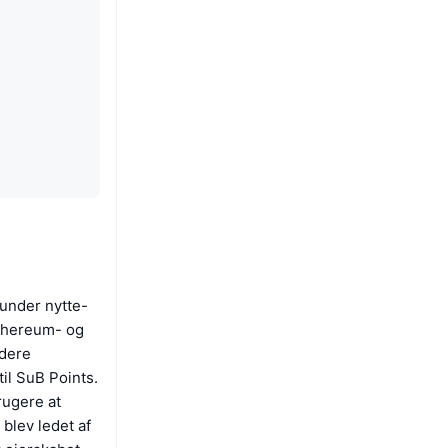
runder nytte-
Ethereum- og
edere
il SuB Points.
rugere at
blev ledet af