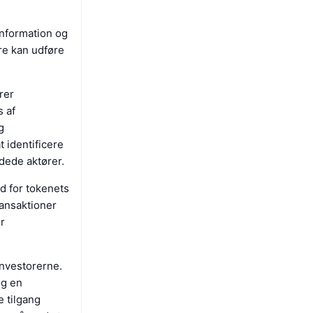
information og
re kan udføre
rer
 af
g
 identificere
dede aktører.
ed for tokenets
ransaktioner
er
investorerne.
og en
e tilgang