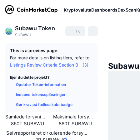
Kryptovaluta
Dashboards
DexScan
K
Subawu Token
1K
SUBAWU
This is a preview page.
For more details on listing tiers, refer to
Subawu
Listings Review Criteria Section B - (3).
Ejer du dette projekt?
Opdater Token-information
Indsend tokensoplåsninger
Gør krav på fællesskabsbadge
Samlede forsyning
Maksimale forsyning
860T SUBAWU
860T SUBAWU
Selvrapporteret cirkulerende forsyning
1P SUBAWU