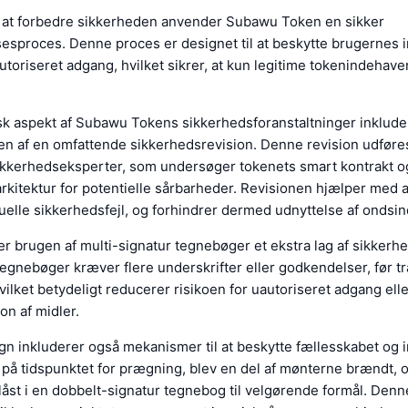
e at forbedre sikkerheden anvender Subawu Token en sikker
esproces. Denne proces er designet til at beskytte brugernes 
toriseret adgang, hvilket sikrer, at kun legitime tokenindehave
isk aspekt af Subawu Tokens sikkerhedsforanstaltninger inklude
n af en omfattende sikkerhedsrevision. Denne revision udføres
kkerhedseksperter, som undersøger tokenets smart kontrakt o
kitektur for potentielle sårbarheder. Revisionen hjælper med at
uelle sikkerhedsfejl, og forhindrer dermed udnyttelse af ondsin
er brugen af multi-signatur tegnebøger et ekstra lag af sikkerh
tegnebøger kræver flere underskrifter eller godkendelser, før t
vilket betydeligt reducerer risikoen for uautoriseret adgang ell
on af midler.
n inkluderer også mekanismer til at beskytte fællesskabet og 
på tidspunktet for prægning, blev en del af mønterne brændt, 
låst i en dobbelt-signatur tegnebog til velgørende formål. Denn