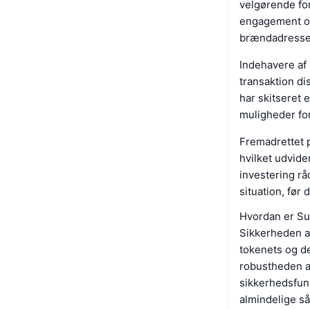
velgørende for
engagement ove
brændadresse,
Indehavere af
transaktion di
har skitseret 
muligheder for
Fremadrettet 
hvilket udvide
investering rå
situation, før
Hvordan er Su
Sikkerheden af
tokenets og de
robustheden af
sikkerhedsfunk
almindelige s