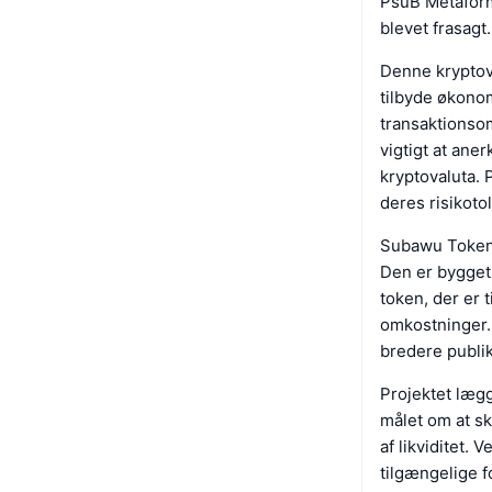
PsuB Metaform,
blevet frasagt.
Denne kryptova
tilbyde økonom
transaktionso
vigtigt at ane
kryptovaluta. 
deres risikotol
Subawu Token b
Den er bygget 
token, der er 
omkostninger. 
bredere publik
Projektet læg
målet om at sk
af likviditet.
tilgængelige f