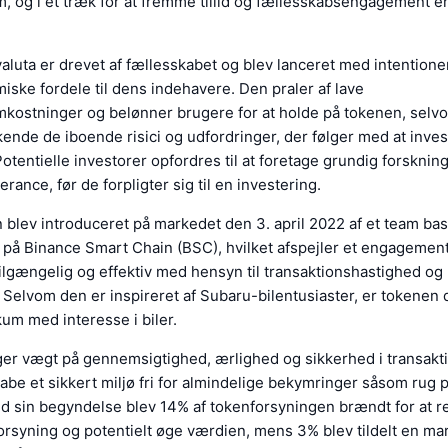
 og i et træk for at fremme tillid og fællesskabsengagement e
luta er drevet af fællesskabet og blev lanceret med intentione
iske fordele til dens indehavere. Den praler af lave
mkostninger og belønner brugere for at holde på tokenen, selv
rkende de iboende risici og udfordringer, der følger med at inve
Potentielle investorer opfordres til at foretage grundig forsknin
erance, før de forpligter sig til en investering.
lev introduceret på markedet den 3. april 2022 af et team bas
på Binance Smart Chain (BSC), hvilket afspejler et engagement
tilgængelig og effektiv med hensyn til transaktionshastighed og 
Selvom den er inspireret af Subaru-bilentusiaster, er tokenen d
um med interesse i biler.
ger vægt på gennemsigtighed, ærlighed og sikkerhed i transakt
abe et sikkert miljø fri for almindelige bekymringer såsom rug p
 Ved sin begyndelse blev 14% af tokenforsyningen brændt for at 
orsyning og potentielt øge værdien, mens 3% blev tildelt en mar