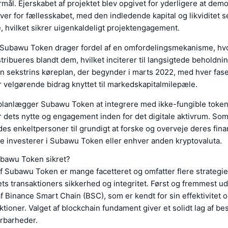
mål. Ejerskabet af projektet blev opgivet for yderligere at dem
r for fællesskabet, med den indledende kapital og likviditet se
 hvilket sikrer uigenkaldeligt projektengagement.
 Subawu Token drager fordel af en omfordelingsmekanisme, hvo
stribueres blandt dem, hvilket inciterer til langsigtede beholdnin
en sekstrins køreplan, der begynder i marts 2022, med hver fase
 velgørende bidrag knyttet til markedskapitalmilepæle.
planlægger Subawu Token at integrere med ikke-fungible token
r dets nytte og engagement inden for det digitale aktivrum. S
des enkeltpersoner til grundigt at forske og overveje deres fina
 de investerer i Subawu Token eller enhver anden kryptovaluta.
bawu Token sikret?
 Subawu Token er mange facetteret og omfatter flere strategier
ts transaktioners sikkerhed og integritet. Først og fremmest ud
 Binance Smart Chain (BSC), som er kendt for sin effektivitet 
tioner. Valget af blockchain fundament giver et solidt lag af b
årbarheder.