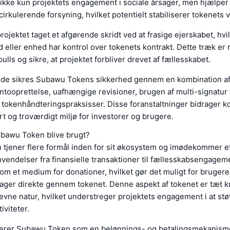
ikke kun projektets engagement i sociale årsager, men hjælper
irkulerende forsyning, hvilket potentielt stabiliserer tokenets 
ojektet taget et afgørende skridt ved at frasige ejerskabet, hvi
id eller enhed har kontrol over tokenets kontrakt. Dette træk er 
ulls og sikre, at projektet forbliver drevet af fællesskabet.
e sikres Subawu Tokens sikkerhed gennem en kombination af
ontooprettelse, uafhængige revisioner, brugen af multi-signatur
 tokenhåndteringspraksisser. Disse foranstaltninger bidrager koll
rt og troværdigt miljø for investorer og brugere.
ubawu Token blive brugt?
tjener flere formål inden for sit økosystem og imødekommer e
vendelser fra finansielle transaktioner til fællesskabsengagem
om et medium for donationer, hvilket gør det muligt for brugere 
sager direkte gennem tokenet. Denne aspekt af tokenet er tæt kny
vne natur, hvilket understreger projektets engagement i at stø
iviteter.
rer Subawu Token som en belønnings- og betalingsmekanisme