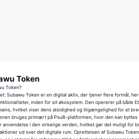
awu Token
wu Token?
et: Subawu Token er en digital aktiv, der tjener flere formål, he
nktionaliteter, inden for sit økosystem. Den opererer på både 
ains, hvilket viser dens alsidighed og tilgængelighed for et br
enen bruges primært på PsuB-platformen, hvor den kan byttes t
r anvendelse i den virkelige verden, hvilket gør det muligt for b
saktioner ud over det digitale rum. Oprettelsen af Subawu Token 