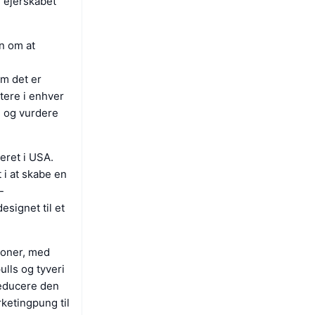
r ejerskabet
n om at
om det er
stere i enhver
g og vurdere
eret i USA.
 i at skabe en
-
esignet til et
ioner, med
ulls og tyveri
reducere den
ketingpung til