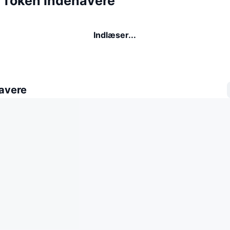
Token indehavere
Indlæser...
avere