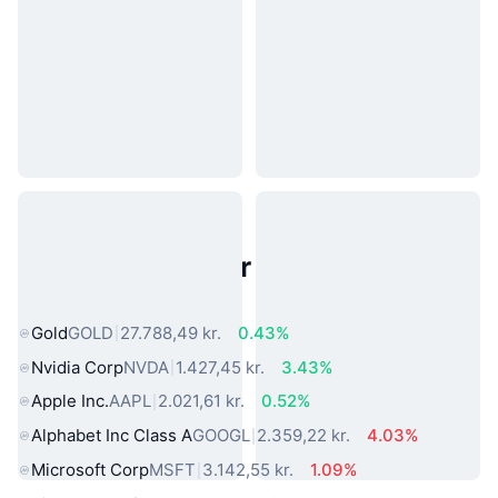
Populære aktiver fra den virkelige
verden
Gold
GOLD
27.788,49 kr.
0.43%
Nvidia Corp
NVDA
1.427,45 kr.
3.43%
Apple Inc.
AAPL
2.021,61 kr.
0.52%
Alphabet Inc Class A
GOOGL
2.359,22 kr.
4.03%
Microsoft Corp
MSFT
3.142,55 kr.
1.09%