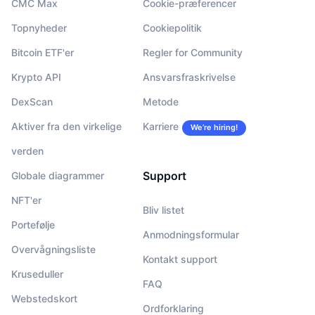
CMC Max
Cookie-præferencer
Topnyheder
Cookiepolitik
Bitcoin ETF'er
Regler for Community
Krypto API
Ansvarsfraskrivelse
DexScan
Metode
Aktiver fra den virkelige
Karriere
We’re hiring!
verden
Support
Globale diagrammer
NFT'er
Bliv listet
Portefølje
Anmodningsformular
Overvågningsliste
Kontakt support
Kruseduller
FAQ
Webstedskort
Ordforklaring