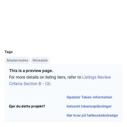
Tophandlere
Artikler
Hjemmeside
Indstrømninger/udstrømninger på børser
DEX API
Omregner
Leaderboards
Spot
Stemning
Virksomhed
Nyhedsbrev
Sociale medier
Indikatorer
Populære
Derivativer
2.1
Bedømmelse (CertiK)
Priser
CMC Launch
Kommende
Kryptofrygt- og Kryptogrådighedsindeks.
Explorers
openchains.info
UCID
Ressourcer
2616
CMC Labs
Nylig tilføjet
Altcoin-sæsonindeks
Tags
CMC Max
Vindere & Tabere
Markedscyklusindikatorer
Masternodes
Mineable
Dokumentation
This is a preview page.
Topnyheder
Mest besøgte
Bitcoin-dominans
For more details on listing tiers, refer to
Listings Review
FAQ
Criteria Section B - (3).
Telegram-bot
Community-stemning
CoinMarketCap 20-indeks
AI-integrationer
Opdater Token-information
Annoncér
Blockchain-rangering
CoinMarketCap 100-indeks
Indsend tokensoplåsninger
Ejer du dette projekt?
CMC Agent Hub
Gør krav på fællesskabsbadge
Forudsigelsesmarkeder
ETF-pengestrømme
Side-widgets
Markedsplads for færdigheder