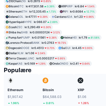
ZIGChain
ZIG
kr0.2615
0.65%
Bitcoin
BTC
kr417,831.58
XRP
XRP
kr6.84
0.39%
1.54%
Ethereum
ETH
kr12,335.45
Pi
PI
kr0.6084
1.73%
12.71%
Solana
SOL
kr477.11
Cardano
ADA
kr1.23
0.39%
0.96%
Hyperliquid
HYPE
kr366.07
2.69%
Zcash
ZEC
kr3,290.49
0.30%
Shiba Inu
SHIB
kr0.00003124
3.12%
Pump.fun
PUMP
kr0.01561
Heima
HEI
kr1.79
0.38%
81.58%
Lorenzo Protocol
BANK
kr0.2763
19.73%
Dogecoin
DOGE
kr0.4513
Sui
SUI
kr4.45
0.73%
0.93%
Stellar
XLM
kr1.06
2.04%
Terra Classic
LUNC
kr0.0003217
0.95%
Kaspa
KAS
kr0.169
Ondo
ONDO
kr2.41
1.29%
0.64%
Populære
Ethereum
Bitcoin
XRP
$1,907.42
$64,588.03
$1.06
1.96%
0.61%
1.26%