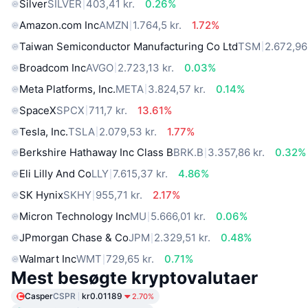
Silver
SILVER
403,41 kr.
0.26%
Amazon.com Inc
AMZN
1.764,5 kr.
1.72%
Taiwan Semiconductor Manufacturing Co Ltd
TSM
2.672,96 
Broadcom Inc
AVGO
2.723,13 kr.
0.03%
Meta Platforms, Inc.
META
3.824,57 kr.
0.14%
SpaceX
SPCX
711,7 kr.
13.61%
Tesla, Inc.
TSLA
2.079,53 kr.
1.77%
Berkshire Hathaway Inc Class B
BRK.B
3.357,86 kr.
0.32%
Eli Lilly And Co
LLY
7.615,37 kr.
4.86%
SK Hynix
SKHY
955,71 kr.
2.17%
Micron Technology Inc
MU
5.666,01 kr.
0.06%
JPmorgan Chase & Co
JPM
2.329,51 kr.
0.48%
Walmart Inc
WMT
729,65 kr.
0.71%
Mest besøgte kryptovalutaer
Casper
CSPR
kr0.01189
2.70%