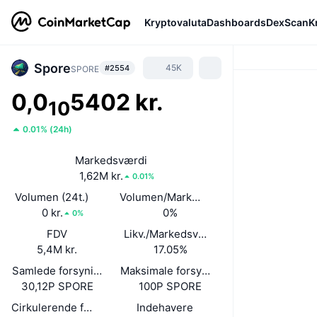
Kryptovaluta
Dashboards
DexScan
K
Spore
45K
#2554
SPORE
0,0
5402 kr.
10
0.01%
(
24h
)
Markedsværdi
1,62M kr.
0.01%
Volumen (24t.)
Volumen/Markedsværdi (24 timer)
0 kr.
0%
0%
FDV
Likv./Markedsværdi
5,4M kr.
17.05%
Samlede forsyning
Maksimale forsyning
30,12P SPORE
100P SPORE
Cirkulerende forsyning
Indehavere