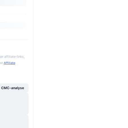
 affiliate-links,
gst
Affiliate
g CMC-analyse