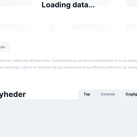
Loading data...
dde
ide kan indeholde affiliate-links. CoinMarketCap kan blive kompenseret, hvis du besøger
se handlinger, såsom at tilmelde dig og handle med disse affiliate-platforme. Se venli
yheder
Top
Seneste
Dagli