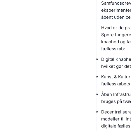
Samfundsdrevn
eksperimenter,
åbent uden cen
Hvad er de pr
Spore fungerer
knaphed og fæ
fællesskab:
Digital Knaph
hvilket gør de
Kunst & Kultur
fællesskabets
Åben Infrastru
bruges på tvæ
Decentraliser
modeller til i
digitale fælle