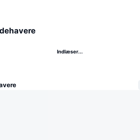
ndehavere
Indlæser...
avere