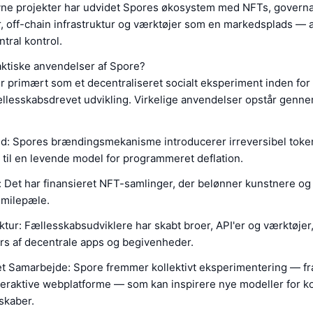
e projekter har udvidet Spores økosystem med NFTs, govern
 off-chain infrastruktur og værktøjer som en markedsplads — al
tral kontrol.
aktiske anvendelser af Spore?
 primært som et decentraliseret socialt eksperiment inden for
llesskabsdrevet udvikling. Virkelige anvendelser opstår genn
ed: Spores brændingsmekanisme introducerer irreversibel toke
t til en levende model for programmeret deflation.
: Det har finansieret NFT-samlinger, der belønner kunstnere og 
 milepæle.
ktur: Fællesskabsudviklere har skabt broer, API'er og værktøjer
rs af decentrale apps og begivenheder.
et Samarbejde: Spore fremmer kollektivt eksperimentering — f
nteraktive webplatforme — som kan inspirere nye modeller for k
sskaber.