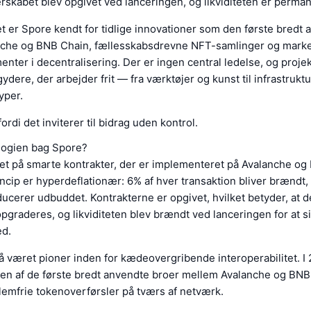
erskabet blev opgivet ved lanceringen, og likviditeten er perman
 er Spore kendt for tidlige innovationer som den første bredt 
che og BNB Chain, fællesskabsdrevne NFT-samlinger og mark
nter i decentralisering. Der er ingen central ledelse, og projek
agydere, der arbejder frit — fra værktøjer og kunst til infrastrukt
yper.
ordi det inviterer til bidrag uden kontrol.
logien bag Spore?
et på smarte kontrakter, der er implementeret på Avalanche og
cip er hyperdeflationær: 6% af hver transaktion bliver brændt, 
cerer udbuddet. Kontrakterne er opgivet, hvilket betyder, at d
pgraderes, og likviditeten blev brændt ved lanceringen for at s
ed.
 været pioner inden for kædeovergribende interoperabilitet. I
 en af de første bredt anvendte broer mellem Avalanche og BNB 
lemfrie tokenoverførsler på tværs af netværk.