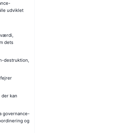
ance-
le udviklet
 værdi,
em dets
n-destruktion,
fejrer
, der kan
ra governance-
oordinering og