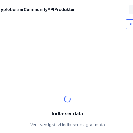
ryptobørser
Community
API
Produkter
DE
Indlæser data
Vent venligst, vi indlæser diagramdata