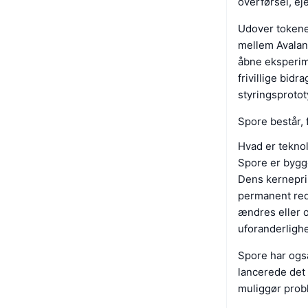
overførsel, ej
Udover tokenet
mellem Avalan
åbne eksperime
frivillige bidr
styringsprotot
Spore består, f
Hvad er tekno
Spore er bygg
Dens kerneprin
permanent redu
ændres eller o
uforanderligh
Spore har også
lancerede det
muliggør prob