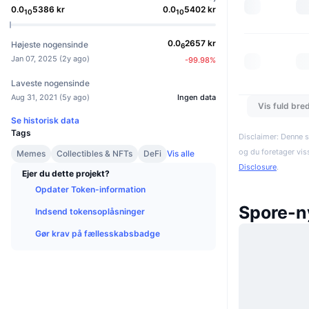
0.0
5386
kr
0.0
5402
kr
10
10
0.0
2657
kr
Højeste nogensinde
6
Jan 07, 2025
(
2y ago
)
-99.98
%
Laveste nogensinde
Aug 31, 2021
(
5y ago
)
Ingen data
Vis fuld bre
Se historisk data
Tags
Disclaimer: Denne s
og du foretager vis
Memes
Collectibles & NFTs
DeFi
Vis alle
Disclosure
.
Ejer du dette projekt?
Opdater Token-information
Spore-n
Indsend tokensoplåsninger
Gør krav på fællesskabsbadge