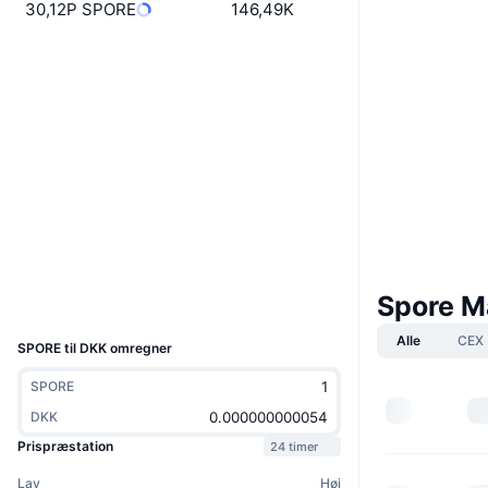
30,12P SPORE
146,49K
Hjemmeside
Website
Whitepaper
Sociale medier
0x33a3...3ca17c
Kontrakter
3.0
Bedømmelse (CertiK)
bscscan.com
Explorers
Wallets
Spore M
UCID
9468
Alle
CEX
SPORE til DKK omregner
SPORE
DKK
Prispræstation
24 timer
Lav
Høj