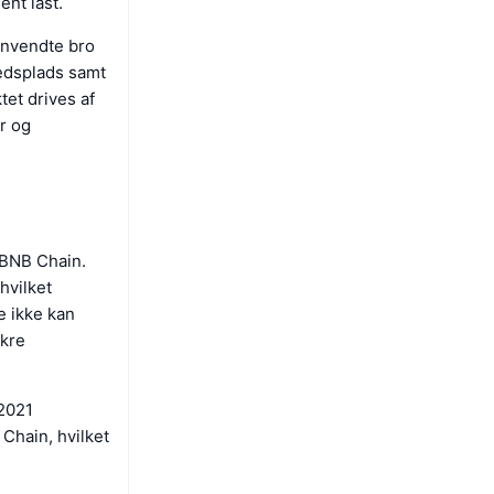
ent låst.
anvendte bro
edsplads samt
tet drives af
ur og
 BNB Chain.
hvilket
e ikke kan
ikre
 2021
Chain, hvilket