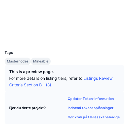
Tophandlere
Artikler
Indstrømninger/udstrømninger på børser
DEX API
Omregner
Leaderboards
Spot
Sociale medier
Stemning
Virksomhed
Nyhedsbrev
2.2
Indikatorer
Populære
Derivativer
Bedømmelse (CertiK)
explorer.sparkspay.io
Priser
CMC Launch
Explorers
Kommende
Kryptofrygt- og Kryptogrådighedsindeks.
UCID
Ressourcer
2448
CMC Labs
Nylig tilføjet
Altcoin-sæsonindeks
Tags
CMC Max
Vindere & Tabere
Markedscyklusindikatorer
Masternodes
Mineable
Dokumentation
This is a preview page.
Topnyheder
Mest besøgte
Bitcoin-dominans
For more details on listing tiers, refer to
Listings Review
FAQ
Criteria Section B - (3).
Telegram-bot
Community-stemning
CoinMarketCap 20-indeks
AI-integrationer
Opdater Token-information
Annoncér
Blockchain-rangering
CoinMarketCap 100-indeks
Indsend tokensoplåsninger
Ejer du dette projekt?
CMC Agent Hub
Gør krav på fællesskabsbadge
Forudsigelsesmarkeder
ETF-pengestrømme
Side-widgets
Markedsplads for færdigheder