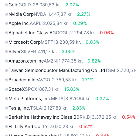
Gold
GOLD
28.080,53 kr.
2.07%
Nvidia Corp
NVDA
1.447,37 kr.
2.27%
Apple Inc.
AAPL
2.025,84 kr.
0.29%
Alphabet Inc Class A
GOOGL
2.294,78 kr.
0.96%
Microsoft Corp
MSFT
3.230,59 kr.
0.03%
Silver
SILVER
411,17 kr.
3.05%
Amazon.com Inc
AMZN
1.774,35 kr.
0.82%
Taiwan Semiconductor Manufacturing Co Ltd
TSM
2.720,5 k
Broadcom Inc
AVGO
2.759,53 kr.
1.71%
SpaceX
SPCX
867,31 kr.
15.83%
Meta Platforms, Inc.
META
3.826,94 kr.
0.37%
Tesla, Inc.
TSLA
2.127,83 kr.
2.83%
Berkshire Hathaway Inc Class B
BRK.B
3.372,25 kr.
0.54%
Eli Lilly And Co
LLY
7.670,23 kr.
0.52%
Micron Technology Inc
MU
5.691,43 kr.
0.44%