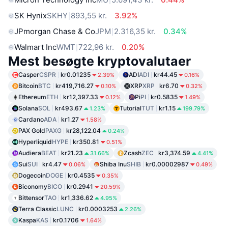
SK Hynix
SKHY
893,55 kr.
3.92%
JPmorgan Chase & Co
JPM
2.316,35 kr.
0.34%
Walmart Inc
WMT
722,96 kr.
0.20%
Mest besøgte kryptovalutaer
Casper
CSPR
kr0.01235
ADI
ADI
kr44.45
2.39%
0.16%
Bitcoin
BTC
kr419,716.27
XRP
XRP
kr6.70
0.10%
0.32%
Ethereum
ETH
kr12,397.33
Pi
PI
kr0.5835
0.12%
1.49%
Solana
SOL
kr493.67
Tutorial
TUT
kr1.15
1.23%
199.79%
Cardano
ADA
kr1.27
1.58%
PAX Gold
PAXG
kr28,122.04
0.24%
Hyperliquid
HYPE
kr350.81
0.51%
Audiera
BEAT
kr21.23
Zcash
ZEC
kr3,374.59
31.66%
4.41%
Sui
SUI
kr4.47
Shiba Inu
SHIB
kr0.00002987
0.06%
0.49%
Dogecoin
DOGE
kr0.4535
0.35%
Biconomy
BICO
kr0.2941
20.59%
Bittensor
TAO
kr1,336.62
4.95%
Terra Classic
LUNC
kr0.0003253
2.26%
Kaspa
KAS
kr0.1706
1.64%