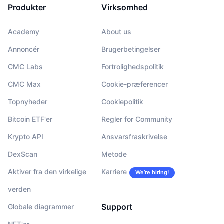
Produkter
Virksomhed
Academy
About us
Annoncér
Brugerbetingelser
CMC Labs
Fortrolighedspolitik
CMC Max
Cookie-præferencer
Topnyheder
Cookiepolitik
Bitcoin ETF'er
Regler for Community
Krypto API
Ansvarsfraskrivelse
DexScan
Metode
Aktiver fra den virkelige
Karriere
We’re hiring!
verden
Support
Globale diagrammer