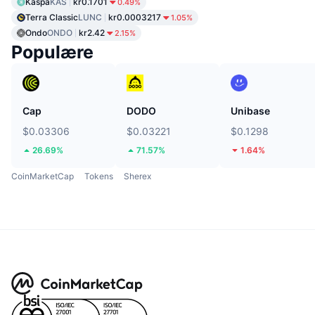
Kaspa
KAS
kr0.1701
0.49%
Terra Classic
LUNC
kr0.0003217
1.05%
Ondo
ONDO
kr2.42
2.15%
Populære
Cap
DODO
Unibase
$0.03306
$0.03221
$0.1298
26.69%
71.57%
1.64%
CoinMarketCap
Tokens
Sherex