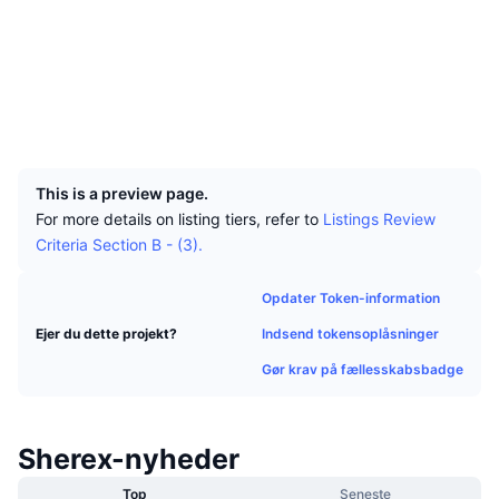
Tophandlere
Artikler
Indstrømninger/udstrømninger på børser
DEX API
Omregner
Sociale medier
Leaderboards
Spot
Kontrakter
0x2409...4064B9
Stemning
Virksomhed
Nyhedsbrev
Indikatorer
Populære
Derivativer
Explorers
bscscan.com
Wallets
Priser
CMC Launch
Kommende
Kryptofrygt- og Kryptogrådighedsindeks.
UCID
36051
Ressourcer
CMC Labs
Nylig tilføjet
Altcoin-sæsonindeks
This is a preview page.
For more details on listing tiers, refer to
Listings Review
CMC Max
Vindere & Tabere
Markedscyklusindikatorer
Criteria Section B - (3).
Dokumentation
Topnyheder
Mest besøgte
Bitcoin-dominans
Opdater Token-information
FAQ
Telegram-bot
Indsend tokensoplåsninger
Ejer du dette projekt?
Community-stemning
CoinMarketCap 20-indeks
Gør krav på fællesskabsbadge
AI-integrationer
Annoncér
Blockchain-rangering
CoinMarketCap 100-indeks
CMC Agent Hub
Sherex-nyheder
Forudsigelsesmarkeder
ETF-pengestrømme
Side-widgets
Markedsplads for færdigheder
Top
Seneste