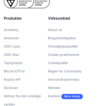
Produkter
Virksomhed
Academy
About us
Annoncér
Brugerbetingelser
CMC Labs
Fortrolighedspolitik
CMC Max
Cookie-præferencer
Topnyheder
Cookiepolitik
Bitcoin ETF'er
Regler for Community
Krypto API
Ansvarsfraskrivelse
DexScan
Metode
Aktiver fra den virkelige
Karriere
We’re hiring!
verden