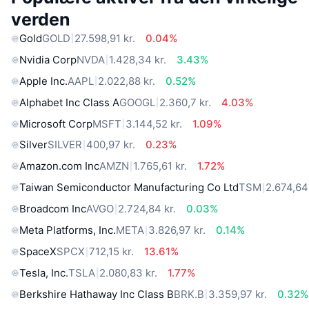
verden
Gold
GOLD
27.598,91 kr.
0.04%
Nvidia Corp
NVDA
1.428,34 kr.
3.43%
Apple Inc.
AAPL
2.022,88 kr.
0.52%
Alphabet Inc Class A
GOOGL
2.360,7 kr.
4.03%
Microsoft Corp
MSFT
3.144,52 kr.
1.09%
Silver
SILVER
400,97 kr.
0.23%
Amazon.com Inc
AMZN
1.765,61 kr.
1.72%
Taiwan Semiconductor Manufacturing Co Ltd
TSM
2.674,64 
Broadcom Inc
AVGO
2.724,84 kr.
0.03%
Meta Platforms, Inc.
META
3.826,97 kr.
0.14%
SpaceX
SPCX
712,15 kr.
13.61%
Tesla, Inc.
TSLA
2.080,83 kr.
1.77%
Berkshire Hathaway Inc Class B
BRK.B
3.359,97 kr.
0.32%