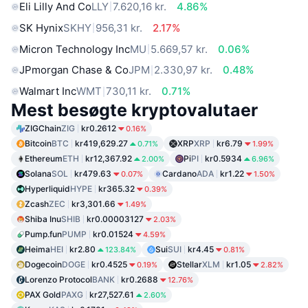
Eli Lilly And Co
LLY
7.620,16 kr.
4.86%
SK Hynix
SKHY
956,31 kr.
2.17%
Micron Technology Inc
MU
5.669,57 kr.
0.06%
JPmorgan Chase & Co
JPM
2.330,97 kr.
0.48%
Walmart Inc
WMT
730,11 kr.
0.71%
Mest besøgte kryptovalutaer
ZIGChain
ZIG
kr0.2612
0.16%
Bitcoin
BTC
kr419,629.27
XRP
XRP
kr6.79
0.71%
1.99%
Ethereum
ETH
kr12,367.92
Pi
PI
kr0.5934
2.00%
6.96%
Solana
SOL
kr479.63
Cardano
ADA
kr1.22
0.07%
1.50%
Hyperliquid
HYPE
kr365.32
0.39%
Zcash
ZEC
kr3,301.66
1.49%
Shiba Inu
SHIB
kr0.00003127
2.03%
Pump.fun
PUMP
kr0.01524
4.59%
Heima
HEI
kr2.80
Sui
SUI
kr4.45
123.84%
0.81%
Dogecoin
DOGE
kr0.4525
Stellar
XLM
kr1.05
0.19%
2.82%
Lorenzo Protocol
BANK
kr0.2688
12.76%
PAX Gold
PAXG
kr27,527.61
2.60%