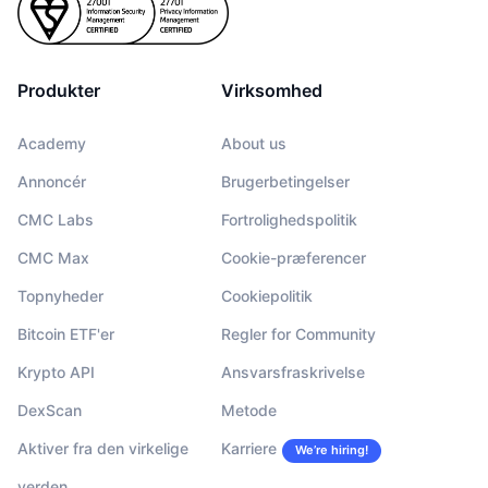
Produkter
Virksomhed
Academy
About us
Annoncér
Brugerbetingelser
CMC Labs
Fortrolighedspolitik
CMC Max
Cookie-præferencer
Topnyheder
Cookiepolitik
Bitcoin ETF'er
Regler for Community
Krypto API
Ansvarsfraskrivelse
DexScan
Metode
Aktiver fra den virkelige
Karriere
We’re hiring!
verden