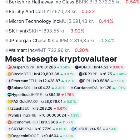
Berkshire Hathaway Inc Class B
BRK.B
3.372,25 kr.
0.54%
Eli Lilly And Co
LLY
7.670,23 kr.
0.52%
Micron Technology Inc
MU
5.691,43 kr.
0.44%
SK Hynix
SKHY
893,55 kr.
3.92%
JPmorgan Chase & Co
JPM
2.316,35 kr.
0.34%
Walmart Inc
WMT
722,96 kr.
0.20%
Mest besøgte kryptovalutaer
Casper
CSPR
kr0.01266
ADI
ADI
kr44.53
1.58%
0.06%
Bitcoin
BTC
kr420,803.88
XRP
XRP
kr6.75
0.07%
1.48%
Ethereum
ETH
kr12,428.87
Pi
PI
kr0.5888
0.21%
2.96%
Solana
SOL
kr494.23
Cardano
ADA
kr1.29
3.49%
1.01%
Hyperliquid
HYPE
kr354.15
1.75%
PAX Gold
PAXG
kr28,076.01
0.01%
Zcash
ZEC
kr3,268.26
0.67%
Shiba Inu
SHIB
kr0.00003024
1.31%
Biconomy
BICO
kr0.3666
11.77%
SKYAI
SKYAI
kr0.7729
Sui
SUI
kr4.53
8.80%
4.54%
Dogecoin
DOGE
kr0.4604
2.00%