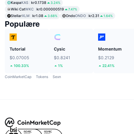
Kaspa
KAS
kr0.1738
3.24%
Wiki Cat
WKC
kr0.000000519
7.47%
Stellar
XLM
kr1.08
Ondo
ONDO
kr2.31
3.68%
1.64%
Populære
Tutorial
Cysic
Momentum
$0.07005
$0.8241
$0.2129
100.33%
1%
22.41%
CoinMarketCap
Tokens
Sexn