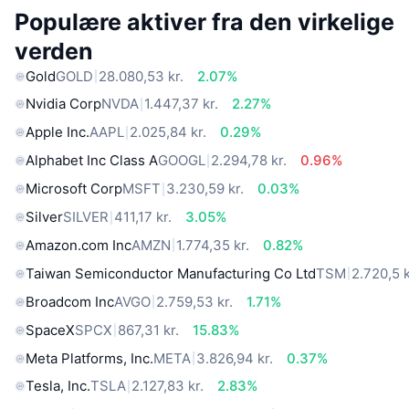
Populære aktiver fra den virkelige
verden
Gold
GOLD
28.080,53 kr.
2.07%
Nvidia Corp
NVDA
1.447,37 kr.
2.27%
Apple Inc.
AAPL
2.025,84 kr.
0.29%
Alphabet Inc Class A
GOOGL
2.294,78 kr.
0.96%
Microsoft Corp
MSFT
3.230,59 kr.
0.03%
Silver
SILVER
411,17 kr.
3.05%
Amazon.com Inc
AMZN
1.774,35 kr.
0.82%
Taiwan Semiconductor Manufacturing Co Ltd
TSM
2.720,5 k
Broadcom Inc
AVGO
2.759,53 kr.
1.71%
SpaceX
SPCX
867,31 kr.
15.83%
Meta Platforms, Inc.
META
3.826,94 kr.
0.37%
Tesla, Inc.
TSLA
2.127,83 kr.
2.83%