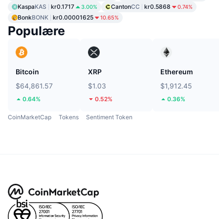
Kaspa
KAS
kr0.1717
Canton
CC
kr0.5868
3.00%
0.74%
Bonk
BONK
kr0.00001625
10.65%
Populære
Bitcoin
XRP
Ethereum
$64,861.57
$1.03
$1,912.45
0.64%
0.52%
0.36%
CoinMarketCap
Tokens
Sentiment Token