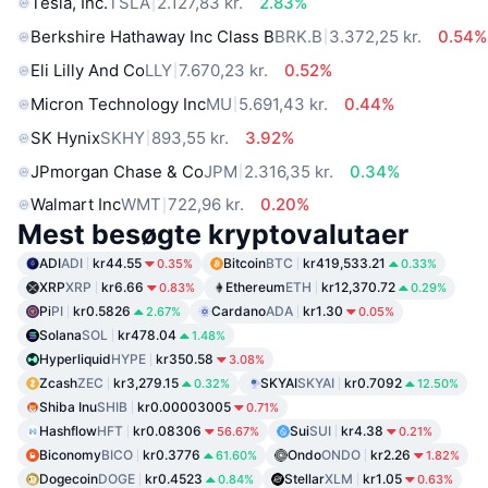
Tesla, Inc.
TSLA
2.127,83 kr.
2.83%
Berkshire Hathaway Inc Class B
BRK.B
3.372,25 kr.
0.54%
Eli Lilly And Co
LLY
7.670,23 kr.
0.52%
Micron Technology Inc
MU
5.691,43 kr.
0.44%
SK Hynix
SKHY
893,55 kr.
3.92%
JPmorgan Chase & Co
JPM
2.316,35 kr.
0.34%
Walmart Inc
WMT
722,96 kr.
0.20%
Mest besøgte kryptovalutaer
ADI
ADI
kr44.55
Bitcoin
BTC
kr419,533.21
0.35%
0.33%
XRP
XRP
kr6.66
Ethereum
ETH
kr12,370.72
0.83%
0.29%
Pi
PI
kr0.5826
Cardano
ADA
kr1.30
2.67%
0.05%
Solana
SOL
kr478.04
1.48%
Hyperliquid
HYPE
kr350.58
3.08%
Zcash
ZEC
kr3,279.15
SKYAI
SKYAI
kr0.7092
0.32%
12.50%
Shiba Inu
SHIB
kr0.00003005
0.71%
Hashflow
HFT
kr0.08306
Sui
SUI
kr4.38
56.67%
0.21%
Biconomy
BICO
kr0.3776
Ondo
ONDO
kr2.26
61.60%
1.82%
Dogecoin
DOGE
kr0.4523
Stellar
XLM
kr1.05
0.84%
0.63%