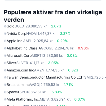
Populære aktiver fra den virkelige
verden
Gold
GOLD
28.080,53 kr.
2.07%
Nvidia Corp
NVDA
1.447,37 kr.
2.27%
Apple Inc.
AAPL
2.025,84 kr.
0.29%
Alphabet Inc Class A
GOOGL
2.294,78 kr.
0.96%
Microsoft Corp
MSFT
3.230,59 kr.
0.03%
Silver
SILVER
411,17 kr.
3.05%
Amazon.com Inc
AMZN
1.774,35 kr.
0.82%
Taiwan Semiconductor Manufacturing Co Ltd
TSM
2.720,5 k
Broadcom Inc
AVGO
2.759,53 kr.
1.71%
SpaceX
SPCX
867,31 kr.
15.83%
Meta Platforms, Inc.
META
3.826,94 kr.
0.37%