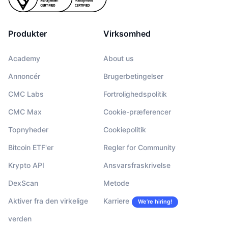
Produkter
Virksomhed
Academy
About us
Annoncér
Brugerbetingelser
CMC Labs
Fortrolighedspolitik
CMC Max
Cookie-præferencer
Topnyheder
Cookiepolitik
Bitcoin ETF'er
Regler for Community
Krypto API
Ansvarsfraskrivelse
DexScan
Metode
Aktiver fra den virkelige
Karriere
We’re hiring!
verden