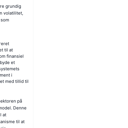
øre grundig
volatilitet,
r som
reret
 til at
om finansiel
lbyde et
 systemets
ment i
 med tillid til
sektoren på
 model. Denne
l at
nisme til at