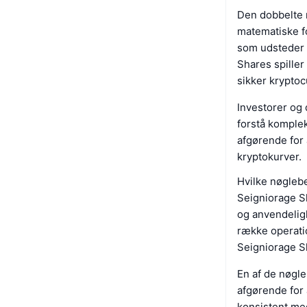
Den dobbelte 
matematiske f
som udsteder n
Shares spiller
sikker kryptoc
Investorer og 
forstå komple
afgørende for 
kryptokurver.
Hvilke nøgleb
Seigniorage Sh
og anvendelig
række operatio
Seigniorage S
En af de nøgl
afgørende for 
konsistent me