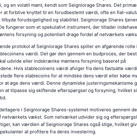
i, og en volatil mønt, kendt som Seigniorage Shares. Det prim
r at forblive knyttet til en forudbestemt værdi, ofte en fiat-valu
at tilbyde forudsigelighed og stabilitet. Seigniorage Shares tjen
De fungerer som et spekulativt instrument, der tillader indehave
øntens forsyning og potentielt drage fordel af netværkets væks
nde protokol af Seigniorage Shares spiller en afgørende rolle i
ablecoinens værdi. Det gør den gennem en budproces, der bes
kal udvide eller indskrænke møntens forsyning baseret på
ene. Hvis stablecoinens værdi afviger fra dens fastsatte værdi
stede flere stablecoins for at mindske dens værdi eller købe m
for at øge dens værdi. Denne dynamiske justeringsmekanisme g
en at tilpasse sig skiftende efterspørgsel og forsyning, hvilket s
tid.
 deltagere i Seigniorage Shares-systemet motiveres gennem det
 netværkets vækst. Som netværket udvider sig og efterspørgsl
tiger, kan værdien af Seigniorage Shares også stige, hvilket gi
pekulanter at profitere fra deres investering.