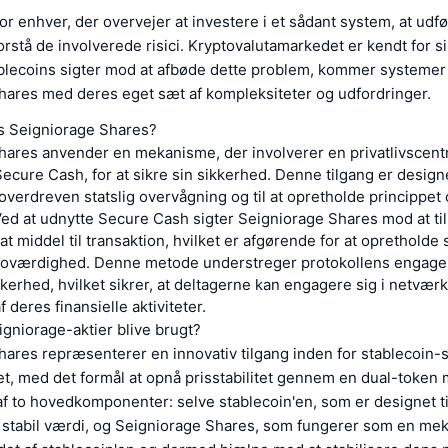
 for enhver, der overvejer at investere i et sådant system, at udf
rstå de involverede risici. Kryptovalutamarkedet er kendt for sin 
blecoins sigter mod at afbøde dette problem, kommer systeme
hares med deres eget sæt af kompleksiteter og udfordringer.
s Seigniorage Shares?
hares anvender en mekanisme, der involverer en privatlivscent
Secure Cash, for at sikre sin sikkerhed. Denne tilgang er designet
verdreven statslig overvågning og til at opretholde princippet 
ed at udnytte Secure Cash sigter Seigniorage Shares mod at ti
vat middel til transaktion, hvilket er afgørende for at opretholde
 troværdighed. Denne metode understreger protokollens engage
kkerhed, hvilket sikrer, at deltagerne kan engagere sig i netværket
 deres finansielle aktiviteter.
igniorage-aktier blive brugt?
hares repræsenterer en innovativ tilgang inden for stablecoin-
t, med det formål at opnå prisstabilitet gennem en dual-token
f to hovedkomponenter: selve stablecoin'en, som er designet ti
 stabil værdi, og Seigniorage Shares, som fungerer som en meka