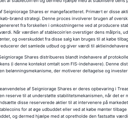
et af stablecoin'en og dermed hjælpe med at stabilisere dens p
 Seigniorage Shares er mangefacetteret. Primært er disse aktie
ekøb-brænd strategi. Denne proces involverer brugen af overs
genereret fra forskellen i omkostningerne ved at producere sta
ærdi. Når værdien af stablecoin'en overstiger dens målpris, u
ter, og overskuddet fra disse salg kan bruges til at købe tilb
t reducerer det samlede udbud og giver værdi til aktieindehavere
eigniorage Shares distribueres blandt indehavere af protokoll
kens (i denne kontekst omtalt som FIS-indehavere). Denne dist
en belønningsmekanisme, der motiverer deltagelse og investeri
eanvendelse af Seigniorage Shares er deres opbevaring i Treas
n reserve til at understøtte stabilitetsmekanismen, når det er 
ndsætte disse reserverede aktier til at intervenere på markedet
ablecoins for at øge udbuddet eller ved at købe mønter tilbage 
ddet, og dermed hjælpe med at opretholde den fastsatte værdi