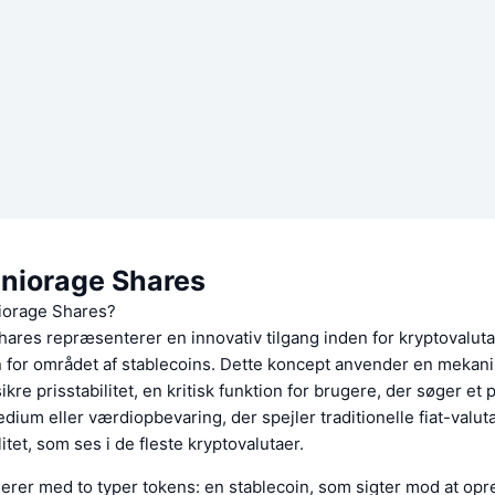
niorage Shares
iorage Shares?
hares repræsenterer en innovativ tilgang inden for kryptovalut
en for området af stablecoins. Dette koncept anvender en meka
ikre prisstabilitet, en kritisk funktion for brugere, der søger et p
ium eller værdiopbevaring, der spejler traditionelle fiat-valu
itet, som ses i de fleste kryptovalutaer.
erer med to typer tokens: en stablecoin, som sigter mod at opr