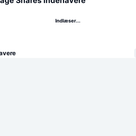
rage Shares indehavere
Indlæser...
avere