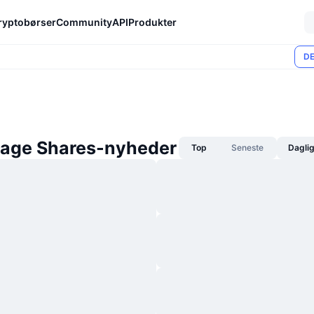
ryptobørser
Community
API
Produkter
DE
rage Shares-nyheder
Top
Seneste
Dagli