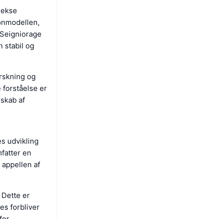
lekse
onmodellen,
 Seigniorage
 stabil og
orskning og
 forståelse er
dskab af
es udvikling
fatter en
 appellen af
 Dette er
es forbliver
for