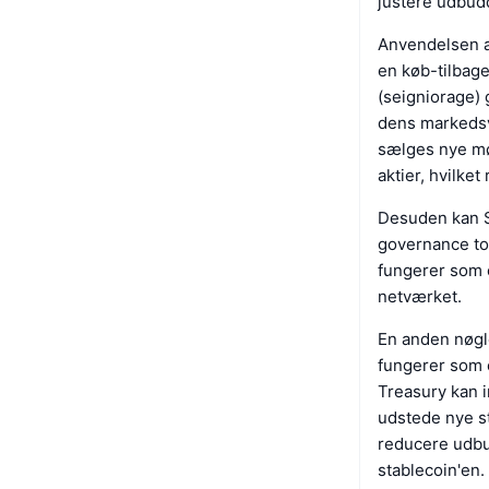
justere udbudd
Anvendelsen af
en køb-tilbag
(seigniorage) 
dens markedsv
sælges nye møn
aktier, hvilke
Desuden kan S
governance to
fungerer som 
netværket.
En anden nøgl
fungerer som e
Treasury kan i
udstede nye st
reducere udbu
stablecoin'en.