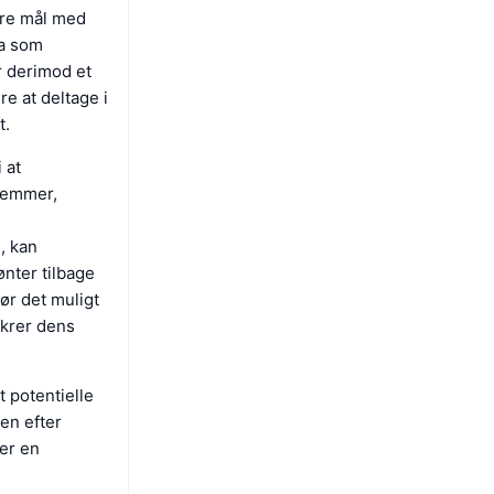
ære mål med
ta som
er derimod et
re at deltage i
t.
 at
temmer,
, kan
ønter tilbage
ør det muligt
ikrer dens
 potentielle
en efter
ver en