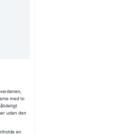
averdenen,
nisme med to
ålideligt
taer uden den
etholde en