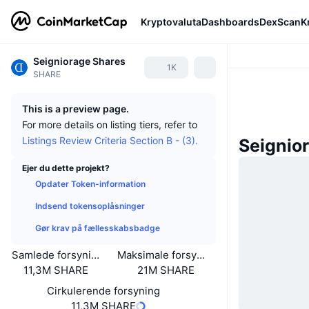
Kryptovaluta
Dashboards
DexScan
K
Seigniorage Shares
1K
SHARE
This is a preview page.
For more details on listing tiers, refer to
Listings Review Criteria Section B - (3).
Seignio
Ejer du dette projekt?
Opdater Token-information
Indsend tokensoplåsninger
Gør krav på fællesskabsbadge
Samlede forsyning
Maksimale forsyning
11,3M SHARE
21M SHARE
Cirkulerende forsyning
11,3M SHARE