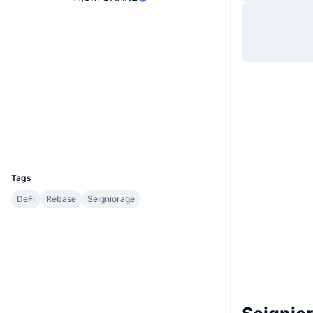
Hjemmeside
Website
Sociale medier
0x3979...70c66d
Kontrakter
etherscan.io
Explorers
Wallets
UCID
6868
Tags
DeFi
Rebase
Seigniorage