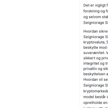
Det er vigtigt
forskning og fo
og selvom sta
Seigniorage S
Hvordan sikre
Seigniorage S
kryptovaluta, 
beskytte mod o
suverænitet. V
sikkert og pri
integritet og
privatliv og si
beskyttelsen af
Hvordan vil se
Seigniorage S
kryptomarkede
model består a
opretholde en