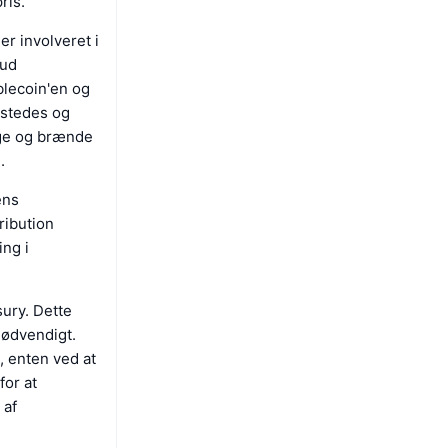
ris.
r involveret i
kud
blecoin'en og
dstedes og
age og brænde
.
ens
ribution
ng i
ury. Dette
nødvendigt.
, enten ved at
for at
 af