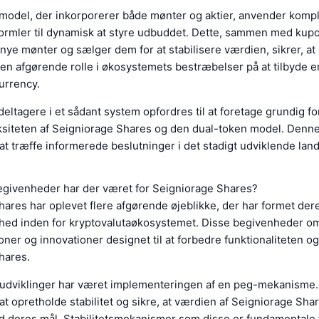
model, der inkorporerer både mønter og aktier, anvender komp
ormler til dynamisk at styre udbuddet. Dette, sammen med kup
ye mønter og sælger dem for at stabilisere værdien, sikrer, at
 en afgørende rolle i økosystemets bestræbelser på at tilbyde en
urrency.
deltagere i et sådant system opfordres til at foretage grundig f
ksiteten af Seigniorage Shares og den dual-token model. Denne
at træffe informerede beslutninger i det stadigt udviklende lan
egivenheder har der været for Seigniorage Shares?
ares har oplevet flere afgørende øjeblikke, der har formet der
hed inden for kryptovalutaøkosystemet. Disse begivenheder om
ner og innovationer designet til at forbedre funktionaliteten og
hares.
eudviklinger har været implementeringen af en peg-mekanisme.
at opretholde stabilitet og sikre, at værdien af Seigniorage Shar
d deres mål. Stabilitetsmekanismer som disse er fundamentale 