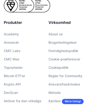
Produkter
Virksomhed
Academy
About us
Annoncér
Brugerbetingelser
CMC Labs
Fortrolighedspolitik
CMC Max
Cookie-præferencer
Topnyheder
Cookiepolitik
Bitcoin ETF'er
Regler for Community
Krypto API
Ansvarsfraskrivelse
DexScan
Metode
Aktiver fra den virkelige
Karriere
We’re hiring!