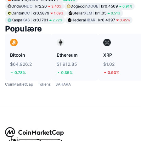
Ondo
ONDO
kr2.26
Dogecoin
DOGE
kr0.4509
3.40%
0.91%
Canton
CC
kr0.5879
Stellar
XLM
kr1.05
1.09%
0.51%
Kaspa
KAS
kr0.1701
Hedera
HBAR
kr0.4397
2.72%
0.45%
Populære
Bitcoin
Ethereum
XRP
$64,926.2
$1,912.85
$1.02
0.78%
0.35%
0.93%
CoinMarketCap
Tokens
SAHARA