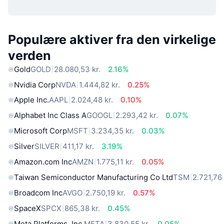
Populære aktiver fra den virkelige
verden
Gold
GOLD
28.080,53 kr.
2.16%
Nvidia Corp
NVDA
1.444,82 kr.
0.25%
Apple Inc.
AAPL
2.024,48 kr.
0.10%
Alphabet Inc Class A
GOOGL
2.293,42 kr.
0.07%
Microsoft Corp
MSFT
3.234,35 kr.
0.03%
Silver
SILVER
411,17 kr.
3.19%
Amazon.com Inc
AMZN
1.775,11 kr.
0.05%
Taiwan Semiconductor Manufacturing Co Ltd
TSM
2.721,76 
Broadcom Inc
AVGO
2.750,19 kr.
0.57%
SpaceX
SPCX
865,38 kr.
0.45%
Meta Platforms, Inc.
META
3.830,55 kr.
0.05%