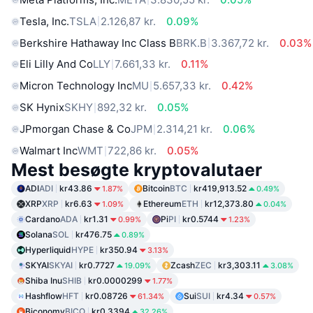
Tesla, Inc.
TSLA
2.126,87 kr.
0.09%
Berkshire Hathaway Inc Class B
BRK.B
3.367,72 kr.
0.03%
Eli Lilly And Co
LLY
7.661,33 kr.
0.11%
Micron Technology Inc
MU
5.657,33 kr.
0.42%
SK Hynix
SKHY
892,32 kr.
0.05%
JPmorgan Chase & Co
JPM
2.314,21 kr.
0.06%
Walmart Inc
WMT
722,86 kr.
0.05%
Mest besøgte kryptovalutaer
ADI
ADI
kr43.86
Bitcoin
BTC
kr419,913.52
1.87%
0.49%
XRP
XRP
kr6.63
Ethereum
ETH
kr12,373.80
1.09%
0.04%
Cardano
ADA
kr1.31
Pi
PI
kr0.5744
0.99%
1.23%
Solana
SOL
kr476.75
0.89%
Hyperliquid
HYPE
kr350.94
3.13%
SKYAI
SKYAI
kr0.7727
Zcash
ZEC
kr3,303.11
19.09%
3.08%
Shiba Inu
SHIB
kr0.0000299
1.77%
Hashflow
HFT
kr0.08726
Sui
SUI
kr4.34
61.34%
0.57%
Biconomy
BICO
kr0.3394
32.26%