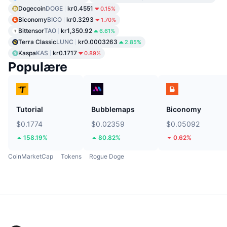
Dogecoin
DOGE
kr0.4551
0.15%
Biconomy
BICO
kr0.3293
1.70%
Bittensor
TAO
kr1,350.92
6.61%
Terra Classic
LUNC
kr0.0003263
2.85%
Kaspa
KAS
kr0.1717
0.89%
Populære
Tutorial
Bubblemaps
Biconomy
$0.1774
$0.02359
$0.05092
158.19%
80.82%
0.62%
CoinMarketCap
Tokens
Rogue Doge