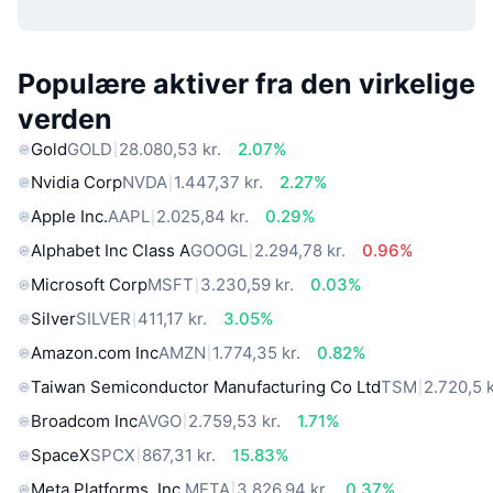
Populære aktiver fra den virkelige
verden
Gold
GOLD
28.080,53 kr.
2.07%
Nvidia Corp
NVDA
1.447,37 kr.
2.27%
Apple Inc.
AAPL
2.025,84 kr.
0.29%
Alphabet Inc Class A
GOOGL
2.294,78 kr.
0.96%
Microsoft Corp
MSFT
3.230,59 kr.
0.03%
Silver
SILVER
411,17 kr.
3.05%
Amazon.com Inc
AMZN
1.774,35 kr.
0.82%
Taiwan Semiconductor Manufacturing Co Ltd
TSM
2.720,5 k
Broadcom Inc
AVGO
2.759,53 kr.
1.71%
SpaceX
SPCX
867,31 kr.
15.83%
Meta Platforms, Inc.
META
3.826,94 kr.
0.37%