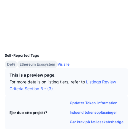
Tophandlere
Artikler
Indstrømninger/udstrømninger på børser
DEX API
Omregner
Leaderboards
Spot
Sociale medier
Stemning
Virksomhed
Nyhedsbrev
Indikatorer
Populære
Derivativer
Kontrakter
0x4573...d1c80a
Explorers
etherscan.io
Priser
CMC Launch
Kommende
Kryptofrygt- og Kryptogrådighedsindeks.
Wallets
UCID
Ressourcer
CMC Labs
13544
Nylig tilføjet
Altcoin-sæsonindeks
Self-Reported Tags
CMC Max
Vindere & Tabere
Markedscyklusindikatorer
DeFi
Ethereum Ecosystem
Vis alle
Dokumentation
Topnyheder
This is a preview page.
Mest besøgte
Bitcoin-dominans
FAQ
For more details on listing tiers, refer to
Listings Review
Telegram-bot
Criteria Section B - (3).
Community-stemning
CoinMarketCap 20-indeks
AI-integrationer
Annoncér
Opdater Token-information
Blockchain-rangering
CoinMarketCap 100-indeks
Indsend tokensoplåsninger
Ejer du dette projekt?
CMC Agent Hub
Gør krav på fællesskabsbadge
Forudsigelsesmarkeder
ETF-pengestrømme
Side-widgets
Markedsplads for færdigheder