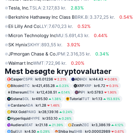
Tesla, Inc.
TSLA
2.127,83 kr.
2.83%
Berkshire Hathaway Inc Class B
BRK.B
3.372,25 kr.
0.54%
Eli Lilly And Co
LLY
7.670,23 kr.
0.52%
Micron Technology Inc
MU
5.691,43 kr.
0.44%
SK Hynix
SKHY
893,55 kr.
3.92%
JPmorgan Chase & Co
JPM
2.316,35 kr.
0.34%
Walmart Inc
WMT
722,96 kr.
0.20%
Mest besøgte kryptovalutaer
Casper
CSPR
kr0.01236
ADI
ADI
kr44.43
2.21%
0.08%
Bitcoin
BTC
kr421,455.28
XRP
XRP
kr6.72
0.23%
0.31%
Ethereum
ETH
kr12,438.51
Pi
PI
kr0.5783
0.14%
1.90%
Solana
SOL
kr495.50
Tutorial
TUT
kr1.13
1.38%
153.93%
Cardano
ADA
kr1.28
1.46%
PAX Gold
PAXG
kr28,139.16
0.24%
Hyperliquid
HYPE
kr353.10
0.26%
Audiera
BEAT
kr21.18
Zcash
ZEC
kr3,386.19
21.39%
4.12%
Sui
SUI
kr4.50
Shiba Inu
SHIB
kr0.00002989
0.29%
0.67%