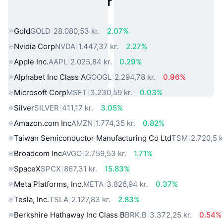
Populære aktiver fra den virkelige
verden
Gold
GOLD
28.080,53 kr.
2.07%
Nvidia Corp
NVDA
1.447,37 kr.
2.27%
Apple Inc.
AAPL
2.025,84 kr.
0.29%
Alphabet Inc Class A
GOOGL
2.294,78 kr.
0.96%
Microsoft Corp
MSFT
3.230,59 kr.
0.03%
Silver
SILVER
411,17 kr.
3.05%
Amazon.com Inc
AMZN
1.774,35 kr.
0.82%
Taiwan Semiconductor Manufacturing Co Ltd
TSM
2.720,5 k
Broadcom Inc
AVGO
2.759,53 kr.
1.71%
SpaceX
SPCX
867,31 kr.
15.83%
Meta Platforms, Inc.
META
3.826,94 kr.
0.37%
Tesla, Inc.
TSLA
2.127,83 kr.
2.83%
Berkshire Hathaway Inc Class B
BRK.B
3.372,25 kr.
0.54%