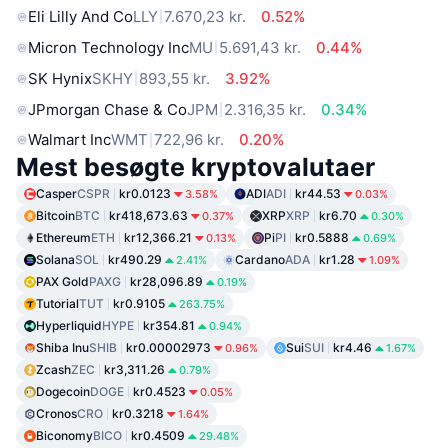
Eli Lilly And Co
LLY
7.670,23 kr.
0.52%
Micron Technology Inc
MU
5.691,43 kr.
0.44%
SK Hynix
SKHY
893,55 kr.
3.92%
JPmorgan Chase & Co
JPM
2.316,35 kr.
0.34%
Walmart Inc
WMT
722,96 kr.
0.20%
Mest besøgte kryptovalutaer
Casper
CSPR
kr0.0123
ADI
ADI
kr44.53
3.58%
0.03%
Bitcoin
BTC
kr418,673.63
XRP
XRP
kr6.70
0.37%
0.30%
Ethereum
ETH
kr12,366.21
Pi
PI
kr0.5888
0.13%
0.69%
Solana
SOL
kr490.29
Cardano
ADA
kr1.28
2.41%
1.09%
PAX Gold
PAXG
kr28,096.89
0.19%
Tutorial
TUT
kr0.9105
263.75%
Hyperliquid
HYPE
kr354.81
0.94%
Shiba Inu
SHIB
kr0.00002973
Sui
SUI
kr4.46
0.96%
1.67%
Zcash
ZEC
kr3,311.26
0.79%
Dogecoin
DOGE
kr0.4523
0.05%
Cronos
CRO
kr0.3218
1.64%
Biconomy
BICO
kr0.4509
29.48%