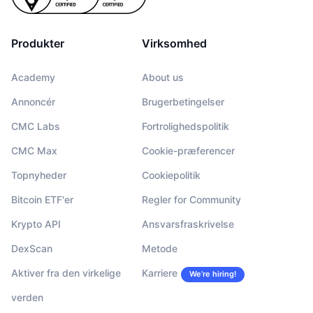
Produkter
Virksomhed
Academy
About us
Annoncér
Brugerbetingelser
CMC Labs
Fortrolighedspolitik
CMC Max
Cookie-præferencer
Topnyheder
Cookiepolitik
Bitcoin ETF'er
Regler for Community
Krypto API
Ansvarsfraskrivelse
DexScan
Metode
Aktiver fra den virkelige
Karriere
We’re hiring!
verden