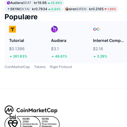
Audiera
BEAT
kr19.96
45.68%
SKYAI
SKYAI
kr0.7934
siren
SIREN
kr0.2165
6.84%
1.69%
Populære
Tutorial
Audiera
Internet Computer
$0.1386
$3.1
$2.16
261.63%
46.61%
3.29%
CoinMarketCap
Tokens
Rigel Protocol