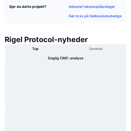
Populære
Krypto-ETF'er
Indsend tokensoplåsninger
Ejer du dette projekt?
Learn
CMC MCP
Gør krav på fællesskabsbadge
Ny
Bitcoin ETF'er
x402
Nyheder
Krypto
Ethereum ETF'er
Rigel Protocol-nyheder
Academy
Politik
Top
Seneste
Teknisk analyse
Undersøgelser
Daglig CMC-analyse
Sport
RSI
Videoer
Finans
MACD
Ordforklaring
Teknologi
Derivativer
Kampagner
NFT
Oversigt
Airdrops
Samlet NFT-statistikker
Likvidationer
Diamant-belønninger