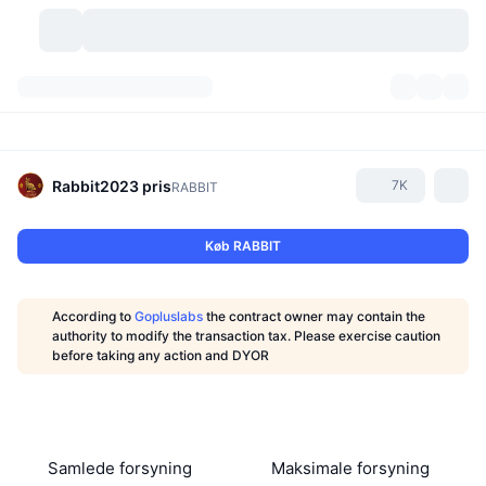
Kryptovaluta
Dashboards
Kryptovaluta
DexScan
Markeder
Rangering
Rabbit2023
pris
7K
RABBIT
Signaler
Kryptobørser
Kategorier
New
Markedsoversigt
Køb RABBIT
Trending
Community
Historiske snapshots
Spotmarked
Centraliserede børser
According to
Gopluslabs
the contract owner may contain the
Ny
Feeds
API
Tokenoplåsninger
Antal af kryptovalutaer
authority to modify the transaction tax. Please exercise caution
Spot
before taking any action and DYOR
Vindere
Emner
Udbytte
Produkter
Bitcoin-reserver
Derivativer
API
Meme-udforsker
Lives
Aktiver fra den virkelige verden
BNB-reserver
Produkter
Krypto API
Decentrale børser
Samlede forsyning
Maksimale forsyning