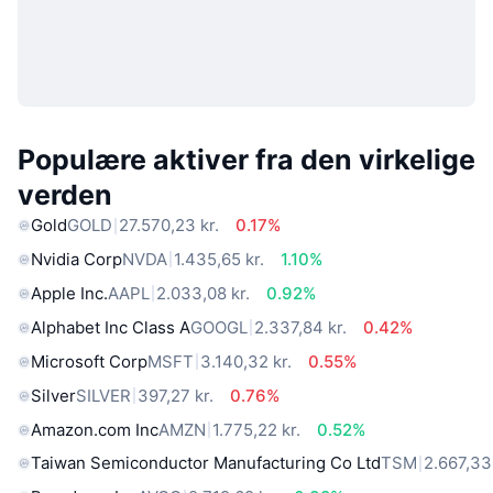
Populære aktiver fra den virkelige
verden
Gold
GOLD
27.570,23 kr.
0.17%
Nvidia Corp
NVDA
1.435,65 kr.
1.10%
Apple Inc.
AAPL
2.033,08 kr.
0.92%
Alphabet Inc Class A
GOOGL
2.337,84 kr.
0.42%
Microsoft Corp
MSFT
3.140,32 kr.
0.55%
Silver
SILVER
397,27 kr.
0.76%
Amazon.com Inc
AMZN
1.775,22 kr.
0.52%
Taiwan Semiconductor Manufacturing Co Ltd
TSM
2.667,33 