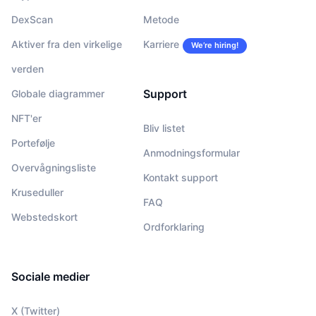
DexScan
Metode
Aktiver fra den virkelige
Karriere
We’re hiring!
verden
Support
Globale diagrammer
NFT'er
Bliv listet
Portefølje
Anmodningsformular
Overvågningsliste
Kontakt support
Kruseduller
FAQ
Webstedskort
Ordforklaring
Sociale medier
X (Twitter)