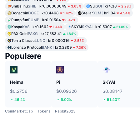
Shiba Inu
SHIB
kr0.00003049
Sui
SUI
kr4.38
3.65%
2.28%
Dogecoin
DOGE
kr0.4468
Stellar
XLM
kr1.04
1.42%
4.54%
Pump.fun
PUMP
kr0.01504
8.42%
Kaspa
KAS
kr0.1662
SKYAI
SKYAI
kr0.5307
1.44%
51.89%
PAX Gold
PAXG
kr27,583.41
1.84%
Terra Classic
LUNC
kr0.000316
2.53%
Lorenzo Protocol
BANK
kr0.2809
7.36%
Populære
Heima
Pi
SKYAI
$0.2756
$0.09326
$0.08147
46.2%
6.02%
51.43%
CoinMarketCap
Tokens
Rabbit2023