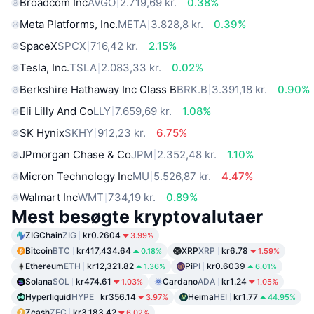
Broadcom Inc
AVGO
2.719,69 kr.
0.38%
Meta Platforms, Inc.
META
3.828,8 kr.
0.39%
SpaceX
SPCX
716,42 kr.
2.15%
Tesla, Inc.
TSLA
2.083,33 kr.
0.02%
Berkshire Hathaway Inc Class B
BRK.B
3.391,18 kr.
0.90%
Eli Lilly And Co
LLY
7.659,69 kr.
1.08%
SK Hynix
SKHY
912,23 kr.
6.75%
JPmorgan Chase & Co
JPM
2.352,48 kr.
1.10%
Micron Technology Inc
MU
5.526,87 kr.
4.47%
Walmart Inc
WMT
734,19 kr.
0.89%
Mest besøgte kryptovalutaer
ZIGChain
ZIG
kr0.2604
3.99%
Bitcoin
BTC
kr417,434.64
XRP
XRP
kr6.78
0.18%
1.59%
Ethereum
ETH
kr12,321.82
Pi
PI
kr0.6039
1.36%
6.01%
Solana
SOL
kr474.61
Cardano
ADA
kr1.24
1.03%
1.05%
Hyperliquid
HYPE
kr356.14
Heima
HEI
kr1.77
3.97%
44.95%
Zcash
ZEC
kr3,183.42
6.02%