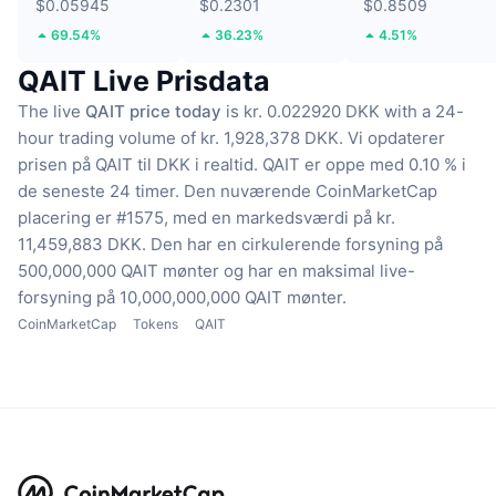
$0.05945
$0.2301
$0.8509
69.54%
36.23%
4.51%
QAIT Live Prisdata
The live
QAIT price today
is kr. 0.022920 DKK with a 24-
hour trading volume of kr. 1,928,378 DKK.
Vi opdaterer
prisen på QAIT til DKK i realtid.
QAIT er oppe med 0.10 % i
de seneste 24 timer.
Den nuværende CoinMarketCap
placering er #1575, med en markedsværdi på kr.
11,459,883 DKK.
Den har en cirkulerende forsyning på
500,000,000 QAIT mønter
og har en maksimal live-
forsyning på 10,000,000,000 QAIT mønter.
CoinMarketCap
Tokens
QAIT