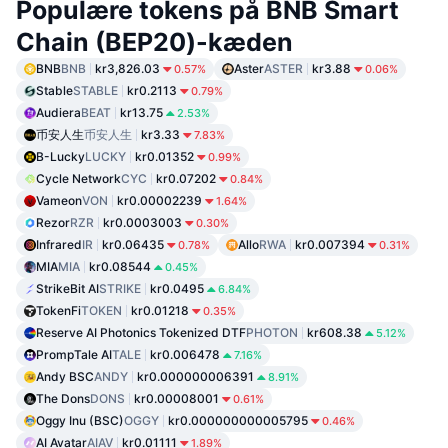
Populære tokens på BNB Smart
Chain (BEP20)-kæden
BNB
BNB
kr3,826.03
Aster
ASTER
kr3.88
0.57%
0.06%
Stable
STABLE
kr0.2113
0.79%
Audiera
BEAT
kr13.75
2.53%
币安人生
币安人生
kr3.33
7.83%
B-Lucky
LUCKY
kr0.01352
0.99%
Cycle Network
CYC
kr0.07202
0.84%
Vameon
VON
kr0.00002239
1.64%
Rezor
RZR
kr0.0003003
0.30%
Infrared
IR
kr0.06435
Allo
RWA
kr0.007394
0.78%
0.31%
MIA
MIA
kr0.08544
0.45%
StrikeBit AI
STRIKE
kr0.0495
6.84%
TokenFi
TOKEN
kr0.01218
0.35%
Reserve AI Photonics Tokenized DTF
PHOTON
kr608.38
5.12%
PrompTale AI
TALE
kr0.006478
7.16%
Andy BSC
ANDY
kr0.000000006391
8.91%
The Dons
DONS
kr0.00008001
0.61%
Oggy Inu (BSC)
OGGY
kr0.000000000005795
0.46%
AI Avatar
AIAV
kr0.01111
1.89%