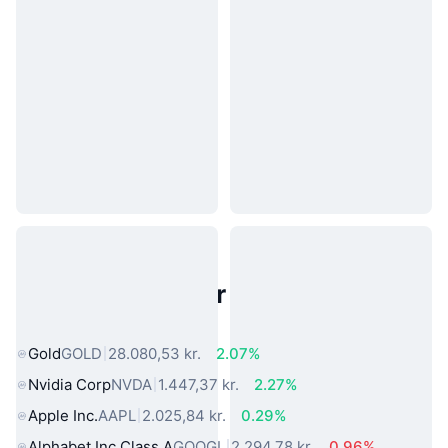
Populære aktiver fra den virkelige
verden
Gold
GOLD
28.080,53 kr.
2.07%
Nvidia Corp
NVDA
1.447,37 kr.
2.27%
Apple Inc.
AAPL
2.025,84 kr.
0.29%
Alphabet Inc Class A
GOOGL
2.294,78 kr.
0.96%