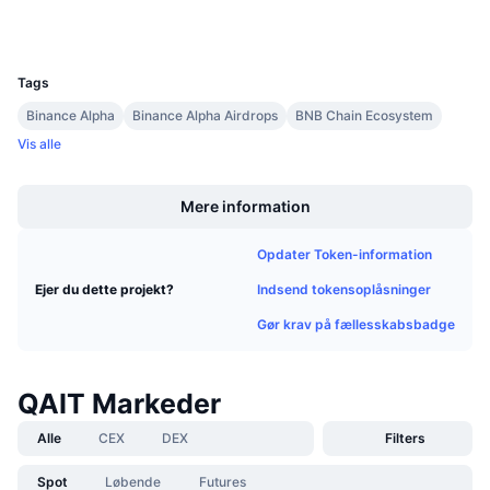
Wallets
Kommende salg
Finansieringsrenter
Lær og tjen
UCID
40073
Tags
Kalendere
Binance Alpha
Binance Alpha Airdrops
BNB Chain Ecosystem
Vis alle
ICO-kalender
Boost
Mere information
Begivenhedskalender
Opdater Token-information
Indsend tokensoplåsninger
Ejer du dette projekt?
Gør krav på fællesskabsbadge
QAIT Markeder
Alle
CEX
DEX
Filters
Spot
Løbende
Futures