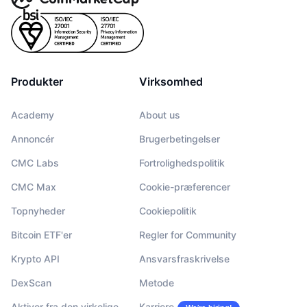
Produkter
Virksomhed
Academy
About us
Annoncér
Brugerbetingelser
CMC Labs
Fortrolighedspolitik
CMC Max
Cookie-præferencer
Topnyheder
Cookiepolitik
Bitcoin ETF'er
Regler for Community
Krypto API
Ansvarsfraskrivelse
DexScan
Metode
Aktiver fra den virkelige
Karriere