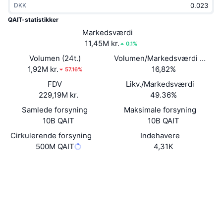
DKK
Populære
Krypto-ETF'er
Learn
CMC MCP
QAIT-statistikker
Ny
Markedsværdi
Bitcoin ETF'er
x402
Nyheder
11,45M kr.
0.1%
Krypto
Ethereum ETF'er
Volumen (24t.)
Volumen/Markedsværdi (24 ti
Academy
1,92M kr.
16,82%
57.16%
Politik
FDV
Likv./Markedsværdi
Teknisk analyse
Undersøgelser
229,19M kr.
49.36%
Sport
Samlede forsyning
Maksimale forsyning
RSI
Videoer
10B QAIT
10B QAIT
Finans
MACD
Cirkulerende forsyning
Indehavere
Ordforklaring
500M QAIT
4,31K
Teknologi
Hjemmeside
Whitepaper
Derivativer
Kampagner
Sociale medier
NFT
Oversigt
Airdrops
Kontrakter
0x4d41...249493
3.9
Bedømmelse (CertiK)
Samlet NFT-statistikker
Likvidationer
Diamant-belønninger
Explorers
bscscan.com