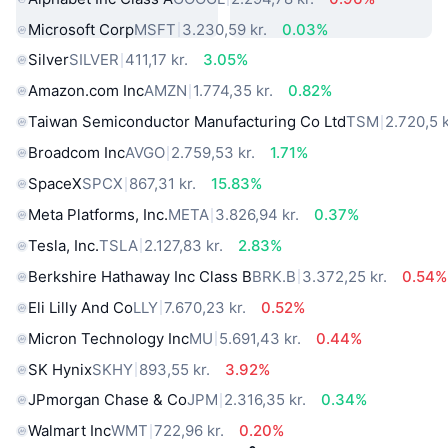
Microsoft Corp
MSFT
3.230,59 kr.
0.03%
Silver
SILVER
411,17 kr.
3.05%
Amazon.com Inc
AMZN
1.774,35 kr.
0.82%
Taiwan Semiconductor Manufacturing Co Ltd
TSM
2.720,5 k
Broadcom Inc
AVGO
2.759,53 kr.
1.71%
SpaceX
SPCX
867,31 kr.
15.83%
Meta Platforms, Inc.
META
3.826,94 kr.
0.37%
Tesla, Inc.
TSLA
2.127,83 kr.
2.83%
Berkshire Hathaway Inc Class B
BRK.B
3.372,25 kr.
0.54%
Eli Lilly And Co
LLY
7.670,23 kr.
0.52%
Micron Technology Inc
MU
5.691,43 kr.
0.44%
SK Hynix
SKHY
893,55 kr.
3.92%
JPmorgan Chase & Co
JPM
2.316,35 kr.
0.34%
Walmart Inc
WMT
722,96 kr.
0.20%