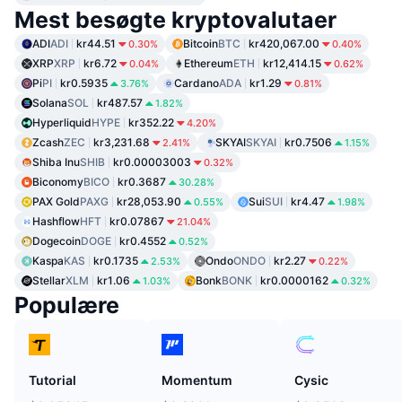
Mest besøgte kryptovalutaer
ADI
ADI
kr44.51
Bitcoin
BTC
kr420,067.00
0.30%
0.40%
XRP
XRP
kr6.72
Ethereum
ETH
kr12,414.15
0.04%
0.62%
Pi
PI
kr0.5935
Cardano
ADA
kr1.29
3.76%
0.81%
Solana
SOL
kr487.57
1.82%
Hyperliquid
HYPE
kr352.22
4.20%
Zcash
ZEC
kr3,231.68
SKYAI
SKYAI
kr0.7506
2.41%
1.15%
Shiba Inu
SHIB
kr0.00003003
0.32%
Biconomy
BICO
kr0.3687
30.28%
PAX Gold
PAXG
kr28,053.90
Sui
SUI
kr4.47
0.55%
1.98%
Hashflow
HFT
kr0.07867
21.04%
Dogecoin
DOGE
kr0.4552
0.52%
Kaspa
KAS
kr0.1735
Ondo
ONDO
kr2.27
2.53%
0.22%
Stellar
XLM
kr1.06
Bonk
BONK
kr0.0000162
1.03%
0.32%
Populære
Tutorial
Momentum
Cysic