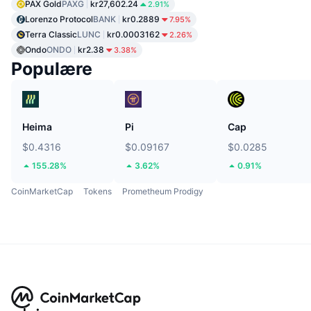
PAX Gold
PAXG
kr27,602.24
2.91%
Lorenzo Protocol
BANK
kr0.2889
7.95%
Terra Classic
LUNC
kr0.0003162
2.26%
Ondo
ONDO
kr2.38
3.38%
Populære
Heima
Pi
Cap
$0.4316
$0.09167
$0.0285
155.28%
3.62%
0.91%
CoinMarketCap
Tokens
Prometheum Prodigy