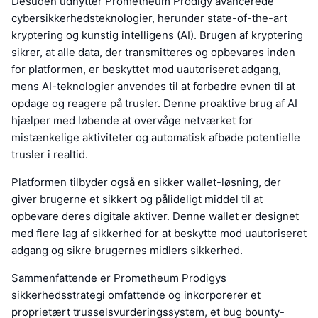
Desuden udnytter Prometheum Prodigy avancerede
cybersikkerhedsteknologier, herunder state-of-the-art
kryptering og kunstig intelligens (AI). Brugen af kryptering
sikrer, at alle data, der transmitteres og opbevares inden
for platformen, er beskyttet mod uautoriseret adgang,
mens AI-teknologier anvendes til at forbedre evnen til at
opdage og reagere på trusler. Denne proaktive brug af AI
hjælper med løbende at overvåge netværket for
mistænkelige aktiviteter og automatisk afbøde potentielle
trusler i realtid.
Platformen tilbyder også en sikker wallet-løsning, der
giver brugerne et sikkert og pålideligt middel til at
opbevare deres digitale aktiver. Denne wallet er designet
med flere lag af sikkerhed for at beskytte mod uautoriseret
adgang og sikre brugernes midlers sikkerhed.
Sammenfattende er Prometheum Prodigys
sikkerhedsstrategi omfattende og inkorporerer et
proprietært trusselsvurderingssystem, et bug bounty-