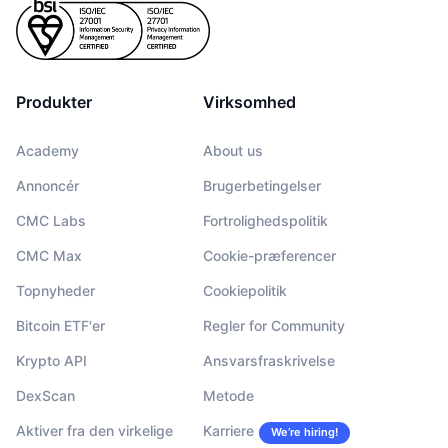
Produkter
Virksomhed
Academy
About us
Annoncér
Brugerbetingelser
CMC Labs
Fortrolighedspolitik
CMC Max
Cookie-præferencer
Topnyheder
Cookiepolitik
Bitcoin ETF'er
Regler for Community
Krypto API
Ansvarsfraskrivelse
DexScan
Metode
Aktiver fra den virkelige
Karriere
We’re hiring!