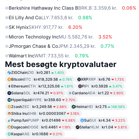
Berkshire Hathaway Inc Class B
BRK.B
3.359,6 kr.
0.06%
Eli Lilly And Co
LLY
7.653,8 kr.
0.98%
SK Hynix
SKHY
917,77 kr.
6.20%
Micron Technology Inc
MU
5.582,76 kr.
3.52%
JPmorgan Chase & Co
JPM
2.345,29 kr.
0.77%
Walmart Inc
WMT
733,55 kr.
0.79%
Mest besøgte kryptovalutaer
ZIGChain
ZIG
kr0.261
1.40%
Bitcoin
BTC
kr418,329.58
XRP
XRP
kr6.76
0.79%
1.73%
Ethereum
ETH
kr12,325.06
Pi
PI
kr0.5926
1.81%
3.47%
Solana
SOL
kr474.21
Cardano
ADA
kr1.22
0.97%
2.90%
Hyperliquid
HYPE
kr359.60
2.70%
Zcash
ZEC
kr3,249.56
Heima
HEI
kr2.75
2.88%
148.56%
Shiba Inu
SHIB
kr0.00003067
3.18%
Pump.fun
PUMP
kr0.01496
Sui
SUI
kr4.34
6.88%
3.22%
Dogecoin
DOGE
kr0.4461
Stellar
XLM
kr1.04
1.19%
3.81%
Kaspa
KAS
kr0.1686
0.21%