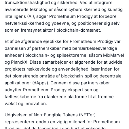
transaktionshastighed og sikkerhed. Ved at integrere
avancerede teknologier såsom cybersikkerhed og kunstig
intelligens (AI), søger Prometheum Prodigy at forbedre
netværkssikkerhed og ydeevne, og positionerer sig selv
som en fremsynet aktør i blockchain-domænet.
Et af de afgørende øjeblikke for Prometheum Prodigy var
dannelsen af partnerskaber med bemærkelsesværdige
enheder i blockchain- og spilsektorerne, såsom MixMarvel
og PlanckX. Disse samarbejder er afgørende for at udvide
projektets rækkevidde og anvendelighed, især inden for
det blomstrende område af blockchain-spil og decentrale
applikationer (dApps). Gennem disse partnerskaber
udnytter Prometheum Prodigy ekspertisen og
fællesskaberne fra etablerede platforme til at fremme
vækst og innovation.
Udgivelsen af Non-Fungible Tokens (NFT'er)
repræsenterer endnu en vigtig milepæl for Prometheum
Prodigy, idet de tapper ind i den hurtigt voksende