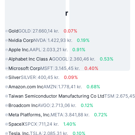
Populære aktiver fra den virkelige
verden
Gold
GOLD
27.660,14 kr.
0.07%
Nvidia Corp
NVDA
1.422,93 kr.
0.19%
Apple Inc.
AAPL
2.033,21 kr.
0.91%
Alphabet Inc Class A
GOOGL
2.360,46 kr.
0.53%
Microsoft Corp
MSFT
3.145,45 kr.
0.40%
Silver
SILVER
400,45 kr.
0.09%
Amazon.com Inc
AMZN
1.778,41 kr.
0.68%
Taiwan Semiconductor Manufacturing Co Ltd
TSM
2.675,45
Broadcom Inc
AVGO
2.713,06 kr.
0.12%
Meta Platforms, Inc.
META
3.841,88 kr.
0.72%
SpaceX
SPCX
711,24 kr.
1.40%
Tesla, Inc.
TSLA
2.085,31 kr.
0.10%