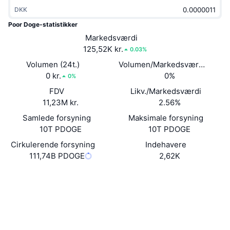
Populære
Krypto-ETF'er
DKK
Learn
CMC MCP
Poor Doge-statistikker
Ny
Bitcoin ETF'er
Markedsværdi
x402
Nyheder
125,52K kr.
0.03%
Krypto
Ethereum ETF'er
Volumen (24t.)
Volumen/Markedsværdi (24 ti
Academy
0 kr.
0%
0%
Politik
Teknisk analyse
FDV
Likv./Markedsværdi
Undersøgelser
11,23M kr.
2.56%
Sport
RSI
Videoer
Samlede forsyning
Maksimale forsyning
10T PDOGE
10T PDOGE
Finans
MACD
Ordforklaring
Cirkulerende forsyning
Indehavere
111,74B PDOGE
2,62K
Teknologi
Derivativer
Kampagner
Hjemmeside
Website
Whitepaper
NFT
Sociale medier
Oversigt
Airdrops
Samlet NFT-statistikker
Kontrakter
0xb299...b2f59B
Likvidationer
Diamant-belønninger
Explorers
bscscan.com