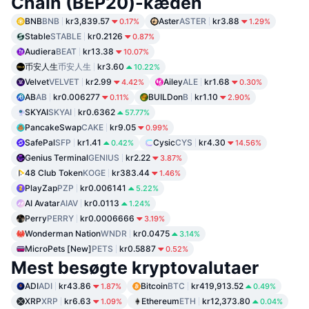
Chain (BEP20)-kæden
BNB
BNB
kr3,839.57
Aster
ASTER
kr3.88
0.17%
1.29%
Stable
STABLE
kr0.2126
0.87%
Audiera
BEAT
kr13.38
10.07%
币安人生
币安人生
kr3.60
10.22%
Velvet
VELVET
kr2.99
Ailey
ALE
kr1.68
4.42%
0.30%
AB
AB
kr0.006277
BUILDon
B
kr1.10
0.11%
2.90%
SKYAI
SKYAI
kr0.6362
57.77%
PancakeSwap
CAKE
kr9.05
0.99%
SafePal
SFP
kr1.41
Cysic
CYS
kr4.30
0.42%
14.56%
Genius Terminal
GENIUS
kr2.22
3.87%
48 Club Token
KOGE
kr383.44
1.46%
PlayZap
PZP
kr0.006141
5.22%
AI Avatar
AIAV
kr0.0113
1.24%
Perry
PERRY
kr0.0006666
3.19%
Wonderman Nation
WNDR
kr0.0475
3.14%
MicroPets [New]
PETS
kr0.5887
0.52%
Mest besøgte kryptovalutaer
ADI
ADI
kr43.86
Bitcoin
BTC
kr419,913.52
1.87%
0.49%
XRP
XRP
kr6.63
Ethereum
ETH
kr12,373.80
1.09%
0.04%