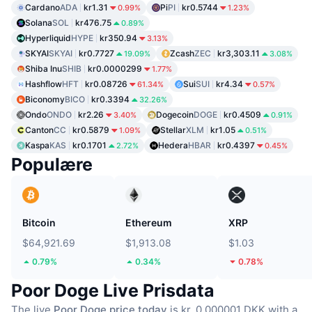
Cardano
ADA
kr1.31
Pi
PI
kr0.5744
0.99%
1.23%
Solana
SOL
kr476.75
0.89%
Hyperliquid
HYPE
kr350.94
3.13%
SKYAI
SKYAI
kr0.7727
Zcash
ZEC
kr3,303.11
19.09%
3.08%
Shiba Inu
SHIB
kr0.0000299
1.77%
Hashflow
HFT
kr0.08726
Sui
SUI
kr4.34
61.34%
0.57%
Biconomy
BICO
kr0.3394
32.26%
Ondo
ONDO
kr2.26
Dogecoin
DOGE
kr0.4509
3.40%
0.91%
Canton
CC
kr0.5879
Stellar
XLM
kr1.05
1.09%
0.51%
Kaspa
KAS
kr0.1701
Hedera
HBAR
kr0.4397
2.72%
0.45%
Populære
Bitcoin
Ethereum
XRP
$64,921.69
$1,913.08
$1.03
0.79%
0.34%
0.78%
Poor Doge Live Prisdata
The live
Poor Doge price today
is kr. 0.000001 DKK with a