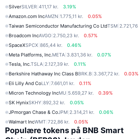
Silver
SILVER
411,17 kr.
3.19%
Amazon.com Inc
AMZN
1.775,11 kr.
0.05%
Taiwan Semiconductor Manufacturing Co Ltd
TSM
2.721,76 
Broadcom Inc
AVGO
2.750,23 kr.
0.57%
SpaceX
SPCX
865,44 kr.
0.46%
Meta Platforms, Inc.
META
3.831,36 kr.
0.07%
Tesla, Inc.
TSLA
2.127,39 kr.
0.11%
Berkshire Hathaway Inc Class B
BRK.B
3.367,72 kr.
0.03%
Eli Lilly And Co
LLY
7.661,01 kr.
0.11%
Micron Technology Inc
MU
5.659,27 kr.
0.39%
SK Hynix
SKHY
892,32 kr.
0.05%
JPmorgan Chase & Co
JPM
2.314,21 kr.
0.06%
Walmart Inc
WMT
722,86 kr.
0.05%
Populære tokens på BNB Smart