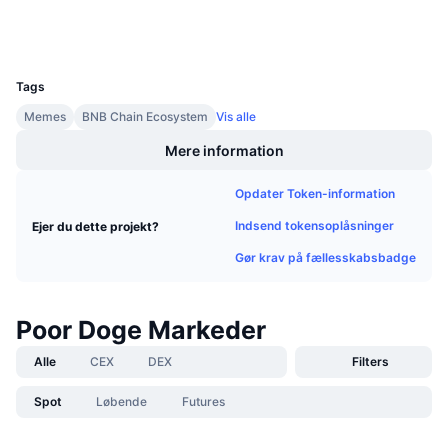
Kommende salg
Wallets
Finansieringsrenter
Lær og tjen
UCID
33518
Tags
Kalendere
Memes
BNB Chain Ecosystem
Vis alle
ICO-kalender
Mere information
Begivenhedskalender
Opdater Token-information
Indsend tokensoplåsninger
Ejer du dette projekt?
Gør krav på fællesskabsbadge
Poor Doge Markeder
Alle
CEX
DEX
Filters
Spot
Løbende
Futures