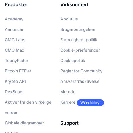
Produkter
Virksomhed
Academy
About us
Annoncér
Brugerbetingelser
CMC Labs
Fortrolighedspolitik
CMC Max
Cookie-præferencer
Topnyheder
Cookiepolitik
Bitcoin ETF'er
Regler for Community
Krypto API
Ansvarsfraskrivelse
DexScan
Metode
Aktiver fra den virkelige
Karriere
We’re hiring!
verden
Support
Globale diagrammer