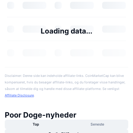
Loading data...
Disclaimer: Denne side kan indeholde affiliate-links. CoinMarketCap kan blive
kompenseret, hvis du besøger affiliate-links, og du foretager visse handlinger,
såsom at tilmelde dig og handle med disse affiliate-platforme. Se venligst
Affiliate Disclosure
.
Poor Doge-nyheder
Top
Seneste