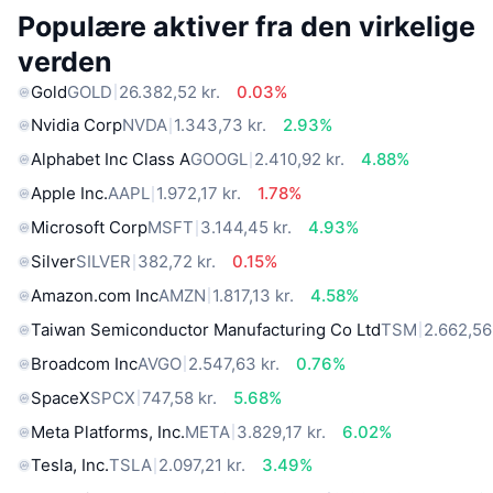
Populære aktiver fra den virkelige
verden
Gold
GOLD
26.382,52 kr.
0.03%
Nvidia Corp
NVDA
1.343,73 kr.
2.93%
Alphabet Inc Class A
GOOGL
2.410,92 kr.
4.88%
Apple Inc.
AAPL
1.972,17 kr.
1.78%
Microsoft Corp
MSFT
3.144,45 kr.
4.93%
Silver
SILVER
382,72 kr.
0.15%
Amazon.com Inc
AMZN
1.817,13 kr.
4.58%
Taiwan Semiconductor Manufacturing Co Ltd
TSM
2.662,56 
Broadcom Inc
AVGO
2.547,63 kr.
0.76%
SpaceX
SPCX
747,58 kr.
5.68%
Meta Platforms, Inc.
META
3.829,17 kr.
6.02%
Tesla, Inc.
TSLA
2.097,21 kr.
3.49%