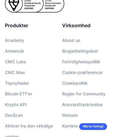
Produkter
Virksomhed
Academy
About us
Annoncér
Brugerbetingelser
CMC Labs
Fortrolighedspolitik
CMC Max
Cookie-præferencer
Topnyheder
Cookiepolitik
Bitcoin ETF'er
Regler for Community
Krypto API
Ansvarsfraskrivelse
DexScan
Metode
Aktiver fra den virkelige
Karriere
We’re hiring!
verden