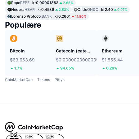
Pepe
PEPE
kr0.00001888
2.65%
Hedera
HBAR
kr0.4589
Ondo
ONDO
kr2.40
2.53%
0.07%
Lorenzo Protocol
BANK
kr0.2601
11.80%
Populære
Bitcoin
Catecoin (catecoin.shop)
Ethereum
$63,653.69
$0.0000000000005795
$1,855.44
1.7%
94.65%
0.26%
CoinMarketCap
Tokens
Pittys