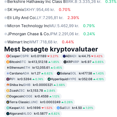
Berkshire Hathaway Inc Class B
BRK.B
3.335,26 kr.
0.31%
SK Hynix
SKHY
954,46 kr.
0.70%
Eli Lilly And Co
LLY
7.295,81 kr.
2.39%
Micron Technology Inc
MU
5.462,99 kr.
0.79%
JPmorgan Chase & Co
JPM
2.291,06 kr.
0.24%
Walmart Inc
WMT
718,68 kr.
0.44%
Mest besøgte kryptovalutaer
Casper
CSPR
kr0.01189
ADI
ADI
kr44.75
3.27%
0.42%
Bitcoin
BTC
kr413,512.18
XRP
XRP
kr6.97
1.85%
0.65%
Ethereum
ETH
kr12,055.61
0.45%
Cardano
ADA
kr1.27
Solana
SOL
kr477.58
6.62%
1.43%
Pi
PI
kr0.5394
Hyperliquid
HYPE
kr352.08
0.74%
4.19%
Shiba Inu
SHIB
kr0.0000321
2.68%
Zcash
ZEC
kr3,153.78
2.84%
Dogecoin
DOGE
kr0.4559
1.12%
Terra Classic
LUNC
kr0.0003249
0.26%
Kaspa
KAS
kr0.1696
Sui
SUI
kr4.50
1.52%
1.01%
Algorand
ALGO
kr0.5877
6.82%