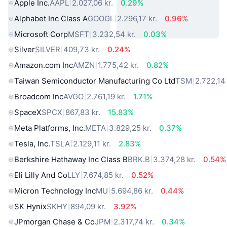
Apple Inc.
AAPL
2.027,06 kr.
0.29%
Alphabet Inc Class A
GOOGL
2.296,17 kr.
0.96%
Microsoft Corp
MSFT
3.232,54 kr.
0.03%
Silver
SILVER
409,73 kr.
0.24%
Amazon.com Inc
AMZN
1.775,42 kr.
0.82%
Taiwan Semiconductor Manufacturing Co Ltd
TSM
2.722,14 
Broadcom Inc
AVGO
2.761,19 kr.
1.71%
SpaceX
SPCX
867,83 kr.
15.83%
Meta Platforms, Inc.
META
3.829,25 kr.
0.37%
Tesla, Inc.
TSLA
2.129,11 kr.
2.83%
Berkshire Hathaway Inc Class B
BRK.B
3.374,28 kr.
0.54%
Eli Lilly And Co
LLY
7.674,85 kr.
0.52%
Micron Technology Inc
MU
5.694,86 kr.
0.44%
SK Hynix
SKHY
894,09 kr.
3.92%
JPmorgan Chase & Co
JPM
2.317,74 kr.
0.34%