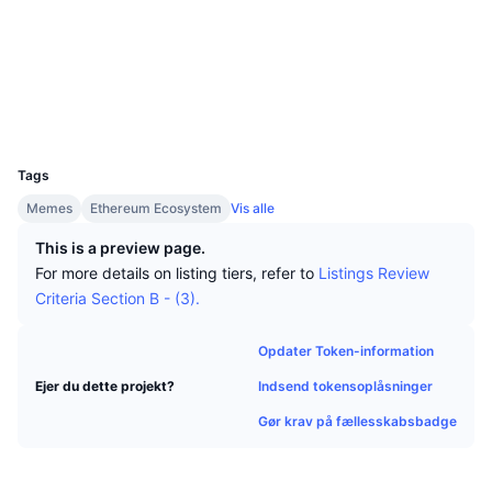
Tophandlere
Artikler
Indstrømninger/udstrømninger på børser
DEX API
Omregner
Sociale medier
Leaderboards
Spot
Kontrakter
0x9634...89c879
Stemning
Virksomhed
Nyhedsbrev
Indikatorer
Populære
Derivativer
Explorers
etherscan.io
Wallets
Priser
CMC Launch
Kommende
Kryptofrygt- og Kryptogrådighedsindeks.
UCID
31418
Ressourcer
CMC Labs
Tags
Nylig tilføjet
Altcoin-sæsonindeks
Memes
Ethereum Ecosystem
Vis alle
CMC Max
Vindere & Tabere
Markedscyklusindikatorer
This is a preview page.
Dokumentation
For more details on listing tiers, refer to
Listings Review
Topnyheder
Mest besøgte
Bitcoin-dominans
Criteria Section B - (3).
FAQ
Telegram-bot
Community-stemning
CoinMarketCap 20-indeks
Opdater Token-information
AI-integrationer
Annoncér
Indsend tokensoplåsninger
Ejer du dette projekt?
Blockchain-rangering
CoinMarketCap 100-indeks
Gør krav på fællesskabsbadge
CMC Agent Hub
Forudsigelsesmarkeder
ETF-pengestrømme
Side-widgets
Markedsplads for færdigheder