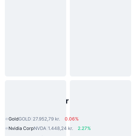
Populære aktiver fra den virkelige
verden
Gold
GOLD
27.952,79 kr.
0.06%
Nvidia Corp
NVDA
1.448,24 kr.
2.27%