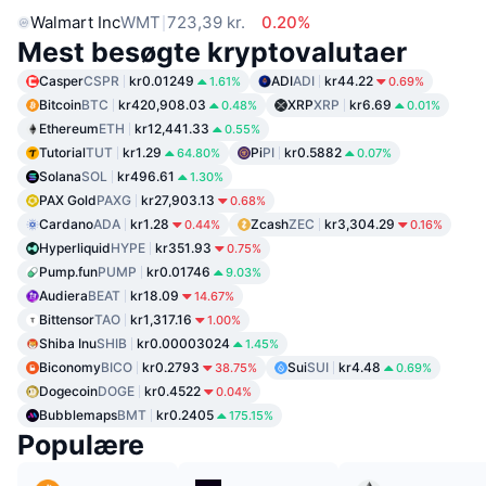
Walmart Inc
WMT
723,39 kr.
0.20%
Mest besøgte kryptovalutaer
Casper
CSPR
kr0.01249
ADI
ADI
kr44.22
1.61%
0.69%
Bitcoin
BTC
kr420,908.03
XRP
XRP
kr6.69
0.48%
0.01%
Ethereum
ETH
kr12,441.33
0.55%
Tutorial
TUT
kr1.29
Pi
PI
kr0.5882
64.80%
0.07%
Solana
SOL
kr496.61
1.30%
PAX Gold
PAXG
kr27,903.13
0.68%
Cardano
ADA
kr1.28
Zcash
ZEC
kr3,304.29
0.44%
0.16%
Hyperliquid
HYPE
kr351.93
0.75%
Pump.fun
PUMP
kr0.01746
9.03%
Audiera
BEAT
kr18.09
14.67%
Bittensor
TAO
kr1,317.16
1.00%
Shiba Inu
SHIB
kr0.00003024
1.45%
Biconomy
BICO
kr0.2793
Sui
SUI
kr4.48
38.75%
0.69%
Dogecoin
DOGE
kr0.4522
0.04%
Bubblemaps
BMT
kr0.2405
175.15%
Populære