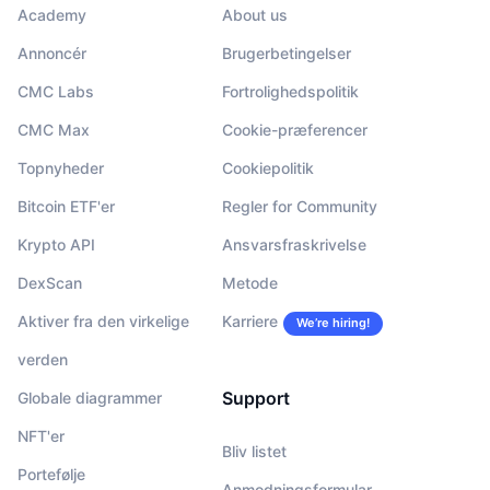
Academy
About us
Annoncér
Brugerbetingelser
CMC Labs
Fortrolighedspolitik
CMC Max
Cookie-præferencer
Topnyheder
Cookiepolitik
Bitcoin ETF'er
Regler for Community
Krypto API
Ansvarsfraskrivelse
DexScan
Metode
Aktiver fra den virkelige
Karriere
We’re hiring!
verden
Support
Globale diagrammer
NFT'er
Bliv listet
Portefølje
Anmodningsformular