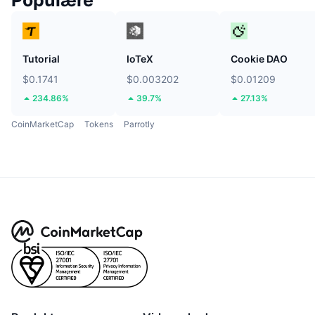
Populære
Tutorial
IoTeX
Cookie DAO
$0.1741
$0.003202
$0.01209
234.86%
39.7%
27.13%
CoinMarketCap
Tokens
Parrotly