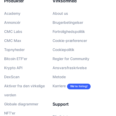
Produkter
Virksomhed
Academy
About us
Annoncér
Brugerbetingelser
CMC Labs
Fortrolighedspolitik
CMC Max
Cookie-præferencer
Topnyheder
Cookiepolitik
Bitcoin ETF'er
Regler for Community
Krypto API
Ansvarsfraskrivelse
DexScan
Metode
Aktiver fra den virkelige
Karriere
We’re hiring!
verden
Support
Globale diagrammer
NFT'er