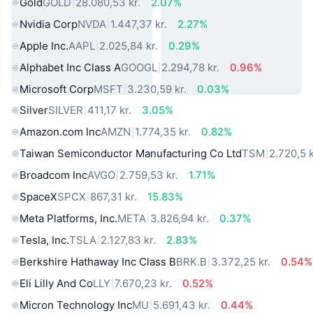
Gold
GOLD
28.080,53 kr.
2.07%
Nvidia Corp
NVDA
1.447,37 kr.
2.27%
Apple Inc.
AAPL
2.025,84 kr.
0.29%
Alphabet Inc Class A
GOOGL
2.294,78 kr.
0.96%
Microsoft Corp
MSFT
3.230,59 kr.
0.03%
Silver
SILVER
411,17 kr.
3.05%
Amazon.com Inc
AMZN
1.774,35 kr.
0.82%
Taiwan Semiconductor Manufacturing Co Ltd
TSM
2.720,5 k
Broadcom Inc
AVGO
2.759,53 kr.
1.71%
SpaceX
SPCX
867,31 kr.
15.83%
Meta Platforms, Inc.
META
3.826,94 kr.
0.37%
Tesla, Inc.
TSLA
2.127,83 kr.
2.83%
Berkshire Hathaway Inc Class B
BRK.B
3.372,25 kr.
0.54%
Eli Lilly And Co
LLY
7.670,23 kr.
0.52%
Micron Technology Inc
MU
5.691,43 kr.
0.44%