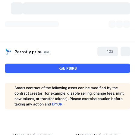
Kryptovaluta
Dashboards
Kryptovaluta
DexScan
Markeder
Rangering
Parrotly
pris
132
PBIRB
Signaler
Kryptobørser
Kategorier
New
Markedsoversigt
Køb PBIRB
Trending
Community
Historiske snapshots
Spotmarked
Centraliserede børser
Smart contract of the following asset can be modified by the
Ny
Feeds
API
Tokenoplåsninger
Antal af kryptovalutaer
contract creator (for example: disable selling, change fees, mint
Spot
new tokens, or transfer tokens). Please exercise caution before
taking any action and
DYOR
.
Vindere
Emner
Udbytte
Produkter
Bitcoin-reserver
Derivativer
API
Meme-udforsker
Lives
Aktiver fra den virkelige verden
BNB-reserver
Produkter
Krypto API
Decentrale børser