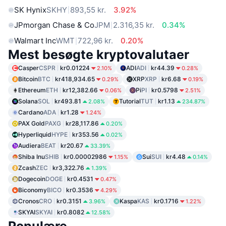
SK Hynix
SKHY
893,55 kr.
3.92%
JPmorgan Chase & Co
JPM
2.316,35 kr.
0.34%
Walmart Inc
WMT
722,96 kr.
0.20%
Mest besøgte kryptovalutaer
Casper
CSPR
kr0.01224
ADI
ADI
kr44.39
2.10%
0.28%
Bitcoin
BTC
kr418,934.65
XRP
XRP
kr6.68
0.29%
0.19%
Ethereum
ETH
kr12,382.66
Pi
PI
kr0.5798
0.06%
2.51%
Solana
SOL
kr493.81
Tutorial
TUT
kr1.13
2.08%
234.87%
Cardano
ADA
kr1.28
1.24%
PAX Gold
PAXG
kr28,117.86
0.20%
Hyperliquid
HYPE
kr353.56
0.02%
Audiera
BEAT
kr20.67
33.39%
Shiba Inu
SHIB
kr0.00002986
Sui
SUI
kr4.48
1.15%
0.14%
Zcash
ZEC
kr3,322.76
1.39%
Dogecoin
DOGE
kr0.4531
0.47%
Biconomy
BICO
kr0.3536
4.29%
Cronos
CRO
kr0.3151
Kaspa
KAS
kr0.1716
3.96%
1.22%
SKYAI
SKYAI
kr0.8082
12.58%