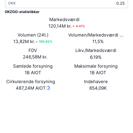
DKK
Populære
Krypto-ETF'er
Learn
CMC MCP
OKZOO-statistikker
Ny
Markedsværdi
Bitcoin ETF'er
x402
Nyheder
120,14M kr.
4.41%
Krypto
Ethereum ETF'er
Volumen (24t.)
Volumen/Markedsværdi (24 ti
Academy
13,82M kr.
11,5%
195.62%
Politik
FDV
Likv./Markedsværdi
Teknisk analyse
Undersøgelser
246,58M kr.
6.19%
Sport
Samlede forsyning
Maksimale forsyning
RSI
Videoer
1B AIOT
1B AIOT
Finans
MACD
Cirkulerende forsyning
Indehavere
Ordforklaring
487,24M AIOT
654,09K
Teknologi
Hjemmeside
Website
Whitepaper
Derivativer
Kampagner
Sociale medier
NFT
Oversigt
Airdrops
Kontrakter
0x55ad...21b4a5
Explorers
bscscan.com
Samlet NFT-statistikker
Likvidationer
Diamant-belønninger
Wallets