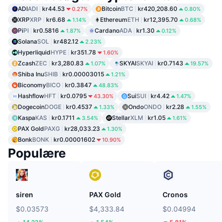
ADI
ADI
kr44.53
Bitcoin
BTC
kr420,208.60
0.27%
0.80%
XRP
XRP
kr6.68
Ethereum
ETH
kr12,395.70
1.14%
0.68%
Pi
PI
kr0.5816
Cardano
ADA
kr1.30
1.87%
0.12%
Solana
SOL
kr482.12
2.23%
Hyperliquid
HYPE
kr351.78
1.60%
Zcash
ZEC
kr3,280.83
SKYAI
SKYAI
kr0.7143
1.07%
19.57%
Shiba Inu
SHIB
kr0.00003015
1.21%
Biconomy
BICO
kr0.3847
48.83%
Hashflow
HFT
kr0.0795
Sui
SUI
kr4.42
43.30%
1.47%
Dogecoin
DOGE
kr0.4537
Ondo
ONDO
kr2.28
1.33%
1.55%
Kaspa
KAS
kr0.1711
Stellar
XLM
kr1.05
3.54%
1.61%
PAX Gold
PAXG
kr28,033.23
1.30%
Bonk
BONK
kr0.00001602
10.90%
Populære
siren
PAX Gold
Cronos
$0.03573
$4,333.84
$0.04994