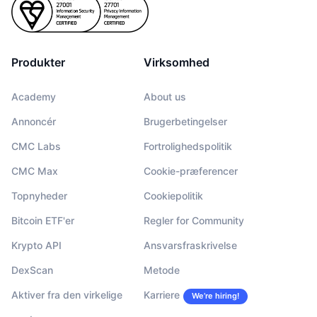
Produkter
Virksomhed
Academy
About us
Annoncér
Brugerbetingelser
CMC Labs
Fortrolighedspolitik
CMC Max
Cookie-præferencer
Topnyheder
Cookiepolitik
Bitcoin ETF'er
Regler for Community
Krypto API
Ansvarsfraskrivelse
DexScan
Metode
Aktiver fra den virkelige
Karriere
We’re hiring!