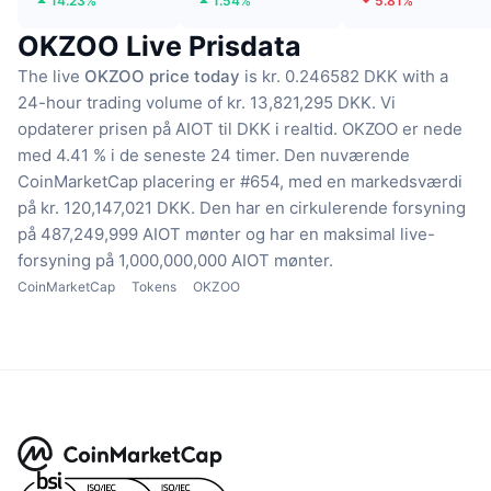
14.23%
1.54%
5.81%
OKZOO Live Prisdata
The live
OKZOO price today
is kr. 0.246582 DKK with a
24-hour trading volume of kr. 13,821,295 DKK.
Vi
opdaterer prisen på AIOT til DKK i realtid.
OKZOO er nede
med 4.41 % i de seneste 24 timer.
Den nuværende
CoinMarketCap placering er #654, med en markedsværdi
på kr. 120,147,021 DKK.
Den har en cirkulerende forsyning
på 487,249,999 AIOT mønter
og har en maksimal live-
forsyning på 1,000,000,000 AIOT mønter.
CoinMarketCap
Tokens
OKZOO