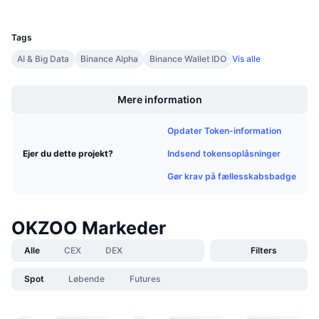
UCID
Kommende salg
36319
Finansieringsrenter
Lær og tjen
Tags
AI & Big Data
Binance Alpha
Binance Wallet IDO
Vis alle
Kalendere
Boost
Mere information
ICO-kalender
Opdater Token-information
Begivenhedskalender
Indsend tokensoplåsninger
Ejer du dette projekt?
Gør krav på fællesskabsbadge
OKZOO Markeder
Alle
CEX
DEX
Filters
Spot
Løbende
Futures