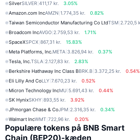
Silver
SILVER
411,17 kr.
3.05%
Amazon.com Inc
AMZN
1.774,35 kr.
0.82%
Taiwan Semiconductor Manufacturing Co Ltd
TSM
2.720,5 k
Broadcom Inc
AVGO
2.759,53 kr.
1.71%
SpaceX
SPCX
867,31 kr.
15.83%
Meta Platforms, Inc.
META
3.826,94 kr.
0.37%
Tesla, Inc.
TSLA
2.127,83 kr.
2.83%
Berkshire Hathaway Inc Class B
BRK.B
3.372,25 kr.
0.54%
Eli Lilly And Co
LLY
7.670,23 kr.
0.52%
Micron Technology Inc
MU
5.691,43 kr.
0.44%
SK Hynix
SKHY
893,55 kr.
3.92%
JPmorgan Chase & Co
JPM
2.316,35 kr.
0.34%
Walmart Inc
WMT
722,96 kr.
0.20%
Populære tokens på BNB Smart
Chain (BEP20)-kæden