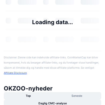
Loading data...
Disclaimer: Denne side kan indeholde affiliate-links. CoinMarketCap kan blive
kompenseret, hvis du besøger affiliate-links, og du foretager visse handlinger,
såsom at tilmelde dig og handle med disse affiliate-platforme. Se venligst
Affiliate Disclosure
.
OKZOO-nyheder
Top
Seneste
Daglig CMC-analyse