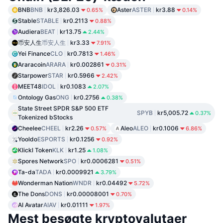
BNB
BNB
kr3,826.03
Aster
ASTER
kr3.88
0.65%
0.14%
Stable
STABLE
kr0.2113
0.88%
Audiera
BEAT
kr13.75
2.44%
币安人生
币安人生
kr3.33
7.91%
Yei Finance
CLO
kr0.7813
1.46%
Araracoin
ARARA
kr0.002861
0.31%
Starpower
STAR
kr0.5966
2.42%
MEET48
IDOL
kr0.1083
2.07%
Ontology Gas
ONG
kr0.2756
0.38%
State Street SPDR S&P 500 ETF
SPYB
kr5,005.72
0.37%
Tokenized bStocks
Cheelee
CHEEL
kr2.26
Aleo
ALEO
kr0.1006
0.57%
6.86%
Yooldo
ESPORTS
kr0.1256
0.92%
Klickl Token
KLK
kr1.25
1.08%
Spores Network
SPO
kr0.0006281
0.51%
Ta-da
TADA
kr0.0009921
3.79%
Wonderman Nation
WNDR
kr0.04492
5.72%
The Dons
DONS
kr0.00008001
0.70%
AI Avatar
AIAV
kr0.01111
1.97%
Mest besøgte kryptovalutaer