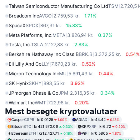
Taiwan Semiconductor Manufacturing Co Ltd
TSM
2.720,5 k
Broadcom Inc
AVGO
2.759,53 kr.
1.71%
SpaceX
SPCX
867,31 kr.
15.83%
Meta Platforms, Inc.
META
3.826,94 kr.
0.37%
Tesla, Inc.
TSLA
2.127,83 kr.
2.83%
Berkshire Hathaway Inc Class B
BRK.B
3.372,25 kr.
0.54%
Eli Lilly And Co
LLY
7.670,23 kr.
0.52%
Micron Technology Inc
MU
5.691,43 kr.
0.44%
SK Hynix
SKHY
893,55 kr.
3.92%
JPmorgan Chase & Co
JPM
2.316,35 kr.
0.34%
Walmart Inc
WMT
722,96 kr.
0.20%
Mest besøgte kryptovalutaer
Casper
CSPR
kr0.0125
ADI
ADI
kr44.42
1.09%
0.18%
Bitcoin
BTC
kr421,570.06
XRP
XRP
kr6.72
0.33%
0.20%
Ethereum
ETH
kr12,427.71
Pi
PI
kr0.5805
0.18%
1.87%