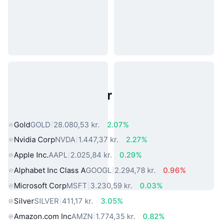
Populære aktiver fra den virkelige
verden
Gold
GOLD
28.080,53 kr.
2.07%
Nvidia Corp
NVDA
1.447,37 kr.
2.27%
Apple Inc.
AAPL
2.025,84 kr.
0.29%
Alphabet Inc Class A
GOOGL
2.294,78 kr.
0.96%
Microsoft Corp
MSFT
3.230,59 kr.
0.03%
Silver
SILVER
411,17 kr.
3.05%
Amazon.com Inc
AMZN
1.774,35 kr.
0.82%