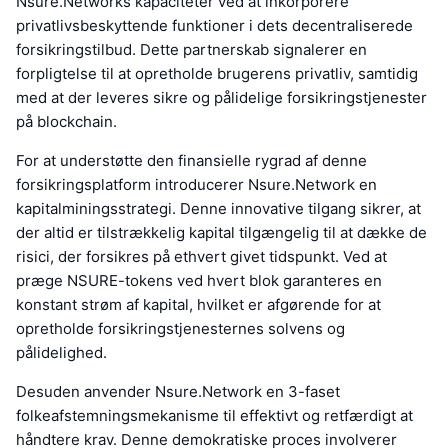
Nsure.Networks kapaciteter ved at inkorporere
privatlivsbeskyttende funktioner i dets decentraliserede
forsikringstilbud. Dette partnerskab signalerer en
forpligtelse til at opretholde brugerens privatliv, samtidig
med at der leveres sikre og pålidelige forsikringstjenester
på blockchain.
For at understøtte den finansielle rygrad af denne
forsikringsplatform introducerer Nsure.Network en
kapitalminingsstrategi. Denne innovative tilgang sikrer, at
der altid er tilstrækkelig kapital tilgængelig til at dække de
risici, der forsikres på ethvert givet tidspunkt. Ved at
præge NSURE-tokens ved hvert blok garanteres en
konstant strøm af kapital, hvilket er afgørende for at
opretholde forsikringstjenesternes solvens og
pålidelighed.
Desuden anvender Nsure.Network en 3-faset
folkeafstemningsmekanisme til effektivt og retfærdigt at
håndtere krav. Denne demokratiske proces involverer