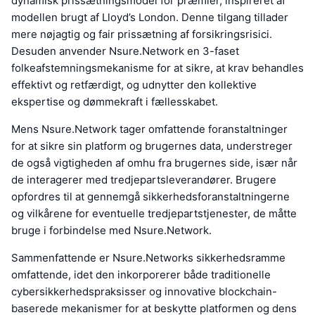
dynamisk prissætningsmodel for præmier, inspireret af
modellen brugt af Lloyd’s London. Denne tilgang tillader
mere nøjagtig og fair prissætning af forsikringsrisici.
Desuden anvender Nsure.Network en 3-faset
folkeafstemningsmekanisme for at sikre, at krav behandles
effektivt og retfærdigt, og udnytter den kollektive
ekspertise og dømmekraft i fællesskabet.
Mens Nsure.Network tager omfattende foranstaltninger
for at sikre sin platform og brugernes data, understreger
de også vigtigheden af omhu fra brugernes side, især når
de interagerer med tredjepartsleverandører. Brugere
opfordres til at gennemgå sikkerhedsforanstaltningerne
og vilkårene for eventuelle tredjepartstjenester, de måtte
bruge i forbindelse med Nsure.Network.
Sammenfattende er Nsure.Networks sikkerhedsramme
omfattende, idet den inkorporerer både traditionelle
cybersikkerhedspraksisser og innovative blockchain-
baserede mekanismer for at beskytte platformen og dens