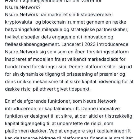
Hvilke nøglebegivenheder har der været for
Nsure.Network?
Nsure.Network har markeret sin tilstedeværelse i
kryptovaluta- og blockchain-rummet gennem en række
betydningsfulde milepæle og strategiske partnerskaber,
hvilket afspejler dets engagement i innovation og
fællesskabsengagement. Lanceret i 2023 introducerede
Nsure.Network sig selv som en åben forsikringsplatform
inspireret af modellen fra et velkendt markedsplads for
handel med forsikringsrisici. Denne platform skiller sig ud
for sin dynamiske tilgang til prissætning af præmier og
dens unikke mekanisme til at sikre kapital nødvendig for at
dække risici på ethvert givet tidspunkt.
En af de afgørende funktioner, som Nsure.Network
introducerede, er kapitalminedrift. Denne innovative
funktion er designet til at sikre, at der altid er tilstrækkelig
kapital tilgængelig til at understøtte de risici, som
platformen dækker. Ved at engagere sig i kapitalminedrift
kan deltagerne bidrage til platformens finansielle stabilitet,