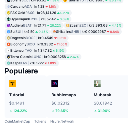
Solana
SOL
kr495.62
Tutorial
TUT
kr0.9695
1.58%
126.24%
Cardano
ADA
kr1.28
1.10%
PAX Gold
PAXG
kr28,141.26
0.27%
Hyperliquid
HYPE
kr352.42
0.09%
Audiera
BEAT
kr21.71
Zcash
ZEC
kr3,393.68
28.22%
4.42%
Sui
SUI
kr4.50
Shiba Inu
SHIB
kr0.00002987
0.45%
0.84%
Dogecoin
DOGE
kr0.4549
0.31%
Biconomy
BICO
kr0.3332
11.05%
Bittensor
TAO
kr1,347.82
6.19%
Terra Classic
LUNC
kr0.0003258
2.67%
Kaspa
KAS
kr0.1722
1.09%
Populære
Tutorial
Bubblemaps
Mubarak
$0.1491
$0.02312
$0.01942
124.22%
79.65%
31.96%
CoinMarketCap
Tokens
Nsure.Network