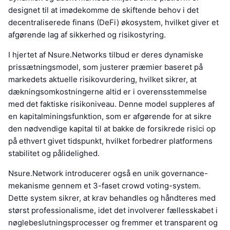
designet til at imødekomme de skiftende behov i det
decentraliserede finans (DeFi) økosystem, hvilket giver et
afgørende lag af sikkerhed og risikostyring.
I hjertet af Nsure.Networks tilbud er deres dynamiske
prissætningsmodel, som justerer præmier baseret på
markedets aktuelle risikovurdering, hvilket sikrer, at
dækningsomkostningerne altid er i overensstemmelse
med det faktiske risikoniveau. Denne model suppleres af
en kapitalminingsfunktion, som er afgørende for at sikre
den nødvendige kapital til at bakke de forsikrede risici op
på ethvert givet tidspunkt, hvilket forbedrer platformens
stabilitet og pålidelighed.
Nsure.Network introducerer også en unik governance-
mekanisme gennem et 3-faset crowd voting-system.
Dette system sikrer, at krav behandles og håndteres med
størst professionalisme, idet det involverer fællesskabet i
nøglebeslutningsprocesser og fremmer et transparent og