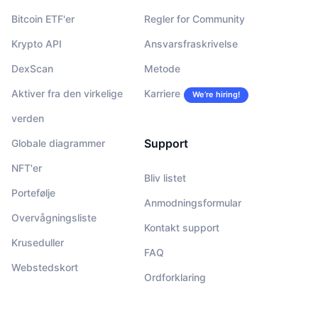
Bitcoin ETF'er
Regler for Community
Krypto API
Ansvarsfraskrivelse
DexScan
Metode
Aktiver fra den virkelige
Karriere
We’re hiring!
verden
Support
Globale diagrammer
NFT'er
Bliv listet
Portefølje
Anmodningsformular
Overvågningsliste
Kontakt support
Kruseduller
FAQ
Webstedskort
Ordforklaring