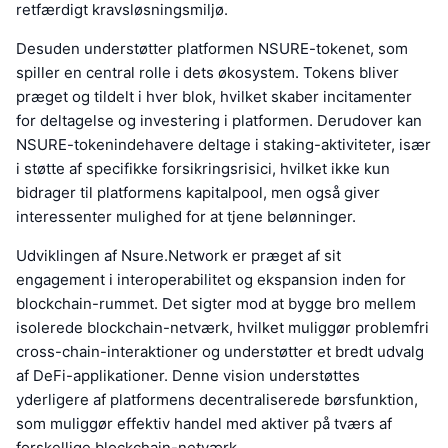
retfærdigt kravsløsningsmiljø.
Desuden understøtter platformen NSURE-tokenet, som
spiller en central rolle i dets økosystem. Tokens bliver
præget og tildelt i hver blok, hvilket skaber incitamenter
for deltagelse og investering i platformen. Derudover kan
NSURE-tokenindehavere deltage i staking-aktiviteter, især
i støtte af specifikke forsikringsrisici, hvilket ikke kun
bidrager til platformens kapitalpool, men også giver
interessenter mulighed for at tjene belønninger.
Udviklingen af Nsure.Network er præget af sit
engagement i interoperabilitet og ekspansion inden for
blockchain-rummet. Det sigter mod at bygge bro mellem
isolerede blockchain-netværk, hvilket muliggør problemfri
cross-chain-interaktioner og understøtter et bredt udvalg
af DeFi-applikationer. Denne vision understøttes
yderligere af platformens decentraliserede børsfunktion,
som muliggør effektiv handel med aktiver på tværs af
forskellige blockchain-netværk.