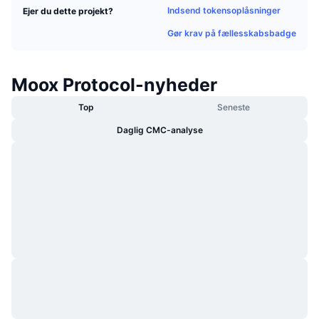
Indsend tokensoplåsninger
Ejer du dette projekt?
Populære
Krypto-ETF'er
Learn
CMC MCP
Gør krav på fællesskabsbadge
Ny
Bitcoin ETF'er
x402
Nyheder
Krypto
Moox Protocol-nyheder
Ethereum ETF'er
Academy
Top
Seneste
Politik
Teknisk analyse
Undersøgelser
Daglig CMC-analyse
Sport
RSI
Videoer
Finans
MACD
Ordforklaring
Teknologi
Derivativer
Kampagner
NFT
Oversigt
Airdrops
Samlet NFT-statistikker
Likvidationer
Diamant-belønninger