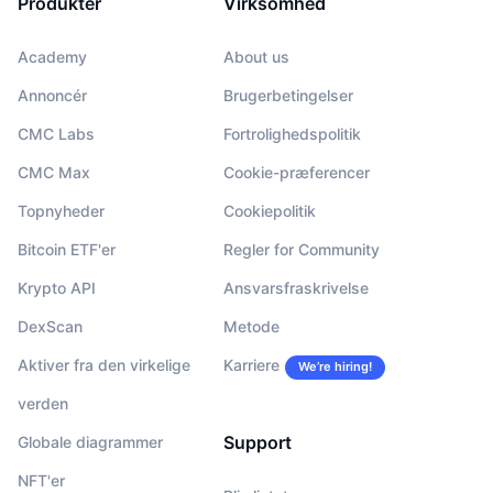
Produkter
Virksomhed
Academy
About us
Annoncér
Brugerbetingelser
CMC Labs
Fortrolighedspolitik
CMC Max
Cookie-præferencer
Topnyheder
Cookiepolitik
Bitcoin ETF'er
Regler for Community
Krypto API
Ansvarsfraskrivelse
DexScan
Metode
Aktiver fra den virkelige
Karriere
We’re hiring!
verden
Support
Globale diagrammer
NFT'er