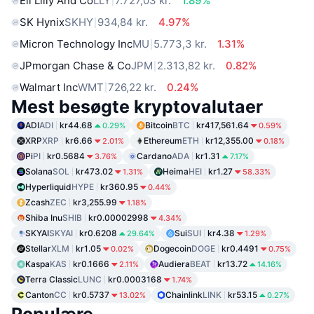
Eli Lilly And Co
LLY
7.727,03 kr.
1.89%
SK Hynix
SKHY
934,84 kr.
4.97%
Micron Technology Inc
MU
5.773,3 kr.
1.31%
JPmorgan Chase & Co
JPM
2.313,82 kr.
0.82%
Walmart Inc
WMT
726,22 kr.
0.24%
Mest besøgte kryptovalutaer
ADI
ADI
kr44.68
Bitcoin
BTC
kr417,561.64
0.29%
0.59%
XRP
XRP
kr6.66
Ethereum
ETH
kr12,355.00
2.01%
0.18%
Pi
PI
kr0.5684
Cardano
ADA
kr1.31
3.76%
7.17%
Solana
SOL
kr473.02
Heima
HEI
kr1.27
1.31%
58.33%
Hyperliquid
HYPE
kr360.95
0.44%
Zcash
ZEC
kr3,255.99
1.18%
Shiba Inu
SHIB
kr0.00002998
4.34%
SKYAI
SKYAI
kr0.6208
Sui
SUI
kr4.38
29.64%
1.29%
Stellar
XLM
kr1.05
Dogecoin
DOGE
kr0.4491
0.02%
0.75%
Kaspa
KAS
kr0.1666
Audiera
BEAT
kr13.72
2.11%
14.16%
Terra Classic
LUNC
kr0.0003168
1.74%
Canton
CC
kr0.5737
Chainlink
LINK
kr53.15
13.02%
0.27%
Populære