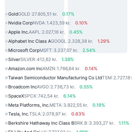
verden
Gold
GOLD
27.805,51 kr.
0.17%
Nvidia Corp
NVDA
1.423,59 kr.
0.10%
Apple Inc.
AAPL
2.027,16 kr.
0.45%
Alphabet Inc Class A
GOOGL
2.328,38 kr.
1.29%
Microsoft Corp
MSFT
3.237,07 kr.
2.54%
Silver
SILVER
412,62 kr.
1.38%
Amazon.com Inc
AMZN
1.766,64 kr.
0.14%
Taiwan Semiconductor Manufacturing Co Ltd
TSM
2.727,18 
Broadcom Inc
AVGO
2.736,73 kr.
0.55%
SpaceX
SPCX
742,54 kr.
6.14%
Meta Platforms, Inc.
META
3.822,55 kr.
0.19%
Tesla, Inc.
TSLA
2.078,97 kr.
0.63%
Berkshire Hathaway Inc Class B
BRK.B
3.393,27 kr.
1.11%