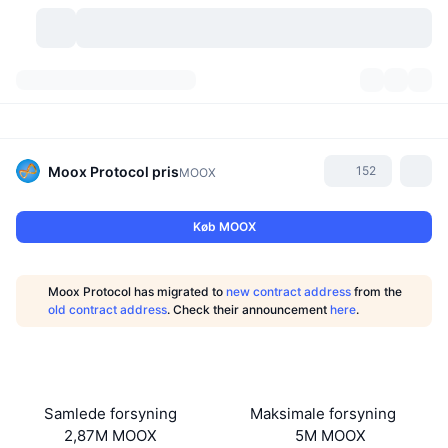
Kryptovaluta
Dashboards
Kryptovaluta
DexScan
Markeder
Rangering
Moox Protocol
pris
152
MOOX
Signaler
Kryptobørser
Kategorier
New
Markedsoversigt
Køb MOOX
Trending
Community
Historiske snapshots
Spotmarked
Centraliserede børser
Moox Protocol has migrated to
new contract address
from the
Ny
Feeds
API
Tokenoplåsninger
Antal af kryptovalutaer
old contract address
. Check their announcement
here
.
Spot
Vindere
Emner
Udbytte
Produkter
Bitcoin-reserver
Derivativer
API
Meme-udforsker
Lives
Aktiver fra den virkelige verden
BNB-reserver
Produkter
Krypto API
Samlede forsyning
Maksimale forsyning
Decentrale børser
2,87M MOOX
5M MOOX