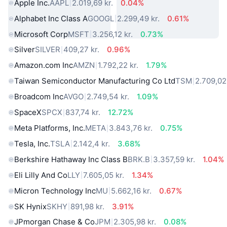
Apple Inc.
AAPL
2.019,69 kr.
0.04%
Alphabet Inc Class A
GOOGL
2.299,49 kr.
0.61%
Microsoft Corp
MSFT
3.256,12 kr.
0.73%
Silver
SILVER
409,27 kr.
0.96%
Amazon.com Inc
AMZN
1.792,22 kr.
1.79%
Taiwan Semiconductor Manufacturing Co Ltd
TSM
2.709,02 
Broadcom Inc
AVGO
2.749,54 kr.
1.09%
SpaceX
SPCX
837,74 kr.
12.72%
Meta Platforms, Inc.
META
3.843,76 kr.
0.75%
Tesla, Inc.
TSLA
2.142,4 kr.
3.68%
Berkshire Hathaway Inc Class B
BRK.B
3.357,59 kr.
1.04%
Eli Lilly And Co
LLY
7.605,05 kr.
1.34%
Micron Technology Inc
MU
5.662,16 kr.
0.67%
SK Hynix
SKHY
891,98 kr.
3.91%
JPmorgan Chase & Co
JPM
2.305,98 kr.
0.08%