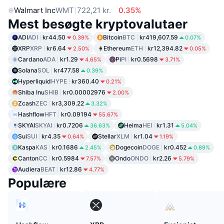
Walmart Inc
WMT
722,21 kr.
0.35%
Mest besøgte kryptovalutaer
ADI
ADI
kr44.50
Bitcoin
BTC
kr419,607.59
0.39%
0.07%
XRP
XRP
kr6.64
Ethereum
ETH
kr12,394.82
2.50%
0.05%
Cardano
ADA
kr1.29
Pi
PI
kr0.5698
4.65%
3.71%
Solana
SOL
kr477.58
0.39%
Hyperliquid
HYPE
kr360.40
0.21%
Shiba Inu
SHIB
kr0.00002976
2.00%
Zcash
ZEC
kr3,309.22
3.32%
Hashflow
HFT
kr0.09194
55.67%
SKYAI
SKYAI
kr0.7206
Heima
HEI
kr1.31
36.63%
5.04%
Sui
SUI
kr4.35
Stellar
XLM
kr1.04
0.64%
1.19%
Kaspa
KAS
kr0.1686
Dogecoin
DOGE
kr0.452
2.45%
0.89%
Canton
CC
kr0.5984
Ondo
ONDO
kr2.26
7.57%
5.79%
Audiera
BEAT
kr12.86
4.77%
Populære