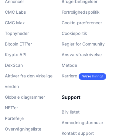
Annoncér
Brugerbetingelser
CMC Labs
Fortrolighedspolitik
CMC Max
Cookie-præferencer
Topnyheder
Cookiepolitik
Bitcoin ETF'er
Regler for Community
Krypto API
Ansvarsfraskrivelse
DexScan
Metode
Aktiver fra den virkelige
Karriere
We’re hiring!
verden
Support
Globale diagrammer
NFT'er
Bliv listet
Portefølje
Anmodningsformular
Overvågningsliste
Kontakt support