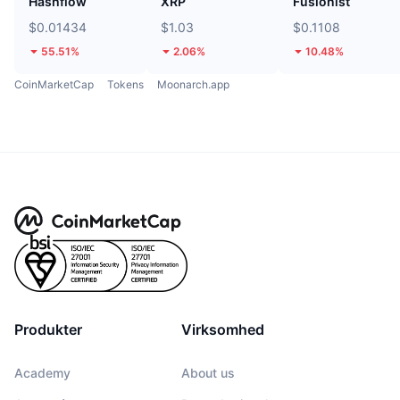
Hashflow
XRP
Fusionist
$0.01434
$1.03
$0.1108
55.51%
2.06%
10.48%
CoinMarketCap
Tokens
Moonarch.app
Produkter
Virksomhed
Academy
About us