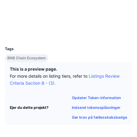
Tophandlere
Artikler
Indstrømninger/udstrømninger på børser
DEX API
Omregner
Sociale medier
Leaderboards
Spot
Kontrakter
0xaf96...faa141
Stemning
Virksomhed
Nyhedsbrev
Indikatorer
Populære
Derivativer
Explorers
bscscan.com
Wallets
Priser
CMC Launch
Kommende
Kryptofrygt- og Kryptogrådighedsindeks.
UCID
10117
Ressourcer
CMC Labs
Tags
Nylig tilføjet
Altcoin-sæsonindeks
BNB Chain Ecosystem
CMC Max
Vindere & Tabere
Markedscyklusindikatorer
This is a preview page.
Dokumentation
For more details on listing tiers, refer to
Listings Review
Topnyheder
Mest besøgte
Bitcoin-dominans
Criteria Section B - (3).
FAQ
Telegram-bot
Community-stemning
CoinMarketCap 20-indeks
Opdater Token-information
AI-integrationer
Annoncér
Indsend tokensoplåsninger
Ejer du dette projekt?
Blockchain-rangering
CoinMarketCap 100-indeks
Gør krav på fællesskabsbadge
CMC Agent Hub
Forudsigelsesmarkeder
ETF-pengestrømme
Side-widgets
Markedsplads for færdigheder