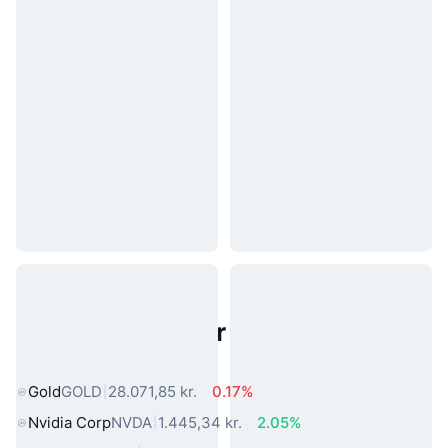
Populære aktiver fra den virkelige
verden
Gold
GOLD
28.071,85 kr.
0.17%
Nvidia Corp
NVDA
1.445,34 kr.
2.05%