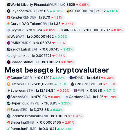
World Liberty Financial
WLFI
kr0.3529
0.95%
LayerZero
ZRO
kr5.06
SPX6900
SPX
kr2.12
4.81%
1.61%
Render
RENDER
kr8.70
1.81%
Curve DAO Token
CRV
kr1.33
0.55%
Sky
SKY
kr0.3624
AINFT
NFT
kr0.000001737
0.65%
0.16%
Wat
WAT
kr0.000001462
0.03%
RMRK
RMRK
kr0.06973
0.30%
Zero1 Labs
DEAI
kr0.006745
3.42%
LightLink
LL
kr0.007721
0.23%
SharedStake
SGT
kr0.06923
0.30%
Mest besøgte kryptovalutaer
Casper
CSPR
kr0.01207
ADI
ADI
kr44.61
1.22%
0.38%
Bitcoin
BTC
kr415,629.13
XRP
XRP
kr6.88
0.13%
1.53%
Ethereum
ETH
kr12,134.84
Pi
PI
kr0.5688
0.33%
4.74%
Solana
SOL
kr479.06
Cardano
ADA
kr1.25
0.00%
0.79%
Hyperliquid
HYPE
kr368.95
2.25%
Zcash
ZEC
kr3,373.88
6.83%
Lorenzo Protocol
BANK
kr0.3008
14.76%
Shiba Inu
SHIB
kr0.00003165
2.61%
Pump.fun
PUMP
kr0.01641
12.99%