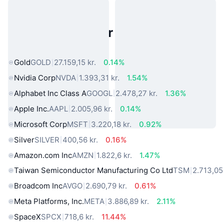
Populære aktiver fra den virkelige
verden
Gold
GOLD
27.159,15 kr.
0.14%
Nvidia Corp
NVDA
1.393,31 kr.
1.54%
Alphabet Inc Class A
GOOGL
2.478,27 kr.
1.36%
Apple Inc.
AAPL
2.005,96 kr.
0.14%
Microsoft Corp
MSFT
3.220,18 kr.
0.92%
Silver
SILVER
400,56 kr.
0.16%
Amazon.com Inc
AMZN
1.822,6 kr.
1.47%
Taiwan Semiconductor Manufacturing Co Ltd
TSM
2.713,05 
Broadcom Inc
AVGO
2.690,79 kr.
0.61%
Meta Platforms, Inc.
META
3.886,89 kr.
2.11%
SpaceX
SPCX
718,6 kr.
11.44%