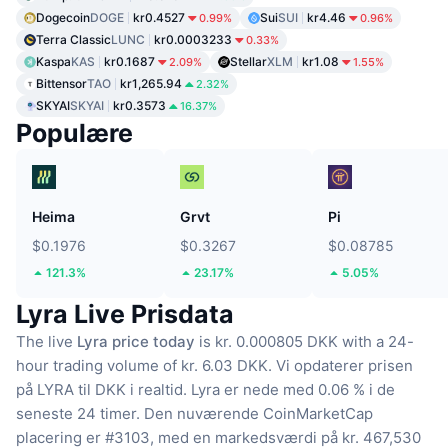
Dogecoin
DOGE
kr0.4527
Sui
SUI
kr4.46
0.99%
0.96%
Terra Classic
LUNC
kr0.0003233
0.33%
Kaspa
KAS
kr0.1687
Stellar
XLM
kr1.08
2.09%
1.55%
Bittensor
TAO
kr1,265.94
2.32%
SKYAI
SKYAI
kr0.3573
16.37%
Populære
Heima
Grvt
Pi
$0.1976
$0.3267
$0.08785
121.3%
23.17%
5.05%
Lyra Live Prisdata
The live
Lyra price today
is kr. 0.000805 DKK with a 24-
hour trading volume of kr. 6.03 DKK.
Vi opdaterer prisen
på LYRA til DKK i realtid.
Lyra er nede med 0.06 % i de
seneste 24 timer.
Den nuværende CoinMarketCap
placering er #3103, med en markedsværdi på kr. 467,530