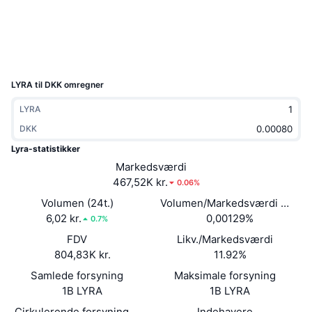
Populære
Krypto-ETF'er
Learn
CMC MCP
Ny
Bitcoin ETF'er
x402
Nyheder
Krypto
Ethereum ETF'er
LYRA til DKK omregner
Academy
LYRA
Politik
Teknisk analyse
Undersøgelser
DKK
Sport
Lyra-statistikker
RSI
Videoer
Markedsværdi
Finans
467,52K kr.
0.06%
MACD
Ordforklaring
Volumen (24t.)
Volumen/Markedsværdi (24 ti
Teknologi
6,02 kr.
0,00129%
0.7%
Derivativer
Kampagner
FDV
Likv./Markedsværdi
804,83K kr.
11.92%
NFT
Oversigt
Airdrops
Samlede forsyning
Maksimale forsyning
Samlet NFT-statistikker
1B LYRA
1B LYRA
Likvidationer
Diamant-belønninger
Cirkulerende forsyning
Indehavere