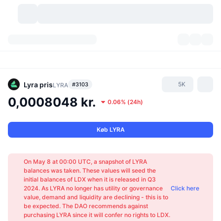
Kryptovaluta
Dashboards
Kryptovaluta
DexScan
Markeder
Rangering
Lyra
pris
5K
#3103
LYRA
0,0008048 kr.
0.06%
(
24h
)
Signaler
Kryptobørser
Kategorier
New
Markedsoversigt
Trending
Community
Historiske snapshots
Spotmarked
Centraliserede børser
Køb LYRA
Ny
Feeds
API
Tokenoplåsninger
Antal af kryptovalutaer
Spot
On May 8 at 00:00 UTC, a snapshot of LYRA
balances was taken. These values will seed the
Vindere
Emner
Udbytte
Produkter
Bitcoin-reserver
Derivativer
API
initial balances of LDX when it is released in Q3
2024. As LYRA no longer has utility or governance
Click here
value, demand and liquidity are declining - this is to
Meme-udforsker
Lives
Aktiver fra den virkelige verden
BNB-reserver
Produkter
Krypto API
be expected. The DAO recommends against
Decentrale børser
purchasing LYRA since it will confer no rights to LDX.