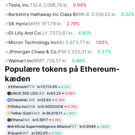
Tesla, Inc.
TSLA
2.098,76 kr.
0.98%
Berkshire Hathaway Inc Class B
BRK.B
3.356,03 kr.
0.22%
SK Hynix
SKHY
971,78 kr.
2.78%
Eli Lilly And Co
LLY
7.573,61 kr.
4.85%
Micron Technology Inc
MU
5.673,77 kr.
1.83%
JPmorgan Chase & Co
JPM
2.323,31 kr.
0.37%
Walmart Inc
WMT
728,57 kr.
0.88%
Populære tokens på Ethereum-
kæden
Ethereum
ETH
kr12,113.95
0.14%
UNUS SED LEO
LEO
kr63.23
0.08%
Chainlink
LINK
kr52.82
0.76%
Shiba Inu
SHIB
kr0.00003218
0.75%
Tether Gold
XAUt
kr26,619.11
1.40%
Ethena
ENA
kr0.5917
0.19%
Artificial Superintelligence Alliance
FET
kr0.9549
1.63%
Quant
QNT
kr392.05
0.58%