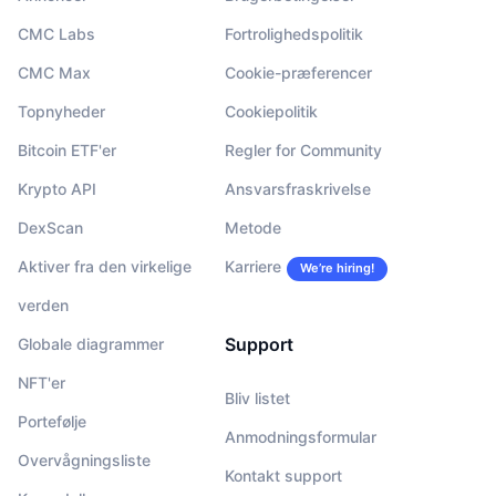
CMC Labs
Fortrolighedspolitik
CMC Max
Cookie-præferencer
Topnyheder
Cookiepolitik
Bitcoin ETF'er
Regler for Community
Krypto API
Ansvarsfraskrivelse
DexScan
Metode
Aktiver fra den virkelige
Karriere
We’re hiring!
verden
Support
Globale diagrammer
NFT'er
Bliv listet
Portefølje
Anmodningsformular
Overvågningsliste
Kontakt support