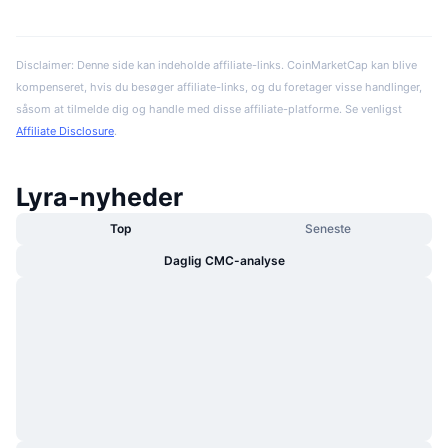
Disclaimer: Denne side kan indeholde affiliate-links. CoinMarketCap kan blive
kompenseret, hvis du besøger affiliate-links, og du foretager visse handlinger,
såsom at tilmelde dig og handle med disse affiliate-platforme. Se venligst
Affiliate Disclosure
.
Lyra-nyheder
Top
Seneste
Daglig CMC-analyse