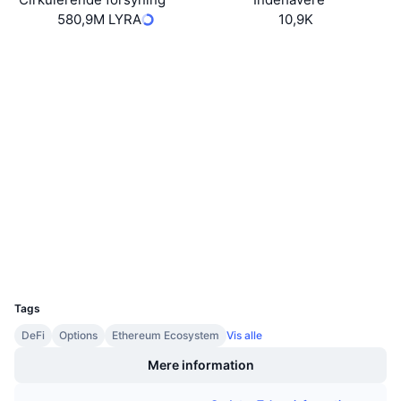
Kommende salg
580,9M LYRA
10,9K
Finansieringsrenter
Lær og tjen
Hjemmeside
Website
Sociale medier
Kalendere
0x01ba...5105bf
Kontrakter
ICO-kalender
3.5
Bedømmelse (CertiK)
Audits
Begivenhedskalender
etherscan.io
Explorers
Wallets
UCID
15447
Tags
DeFi
Options
Ethereum Ecosystem
Vis alle
Mere information